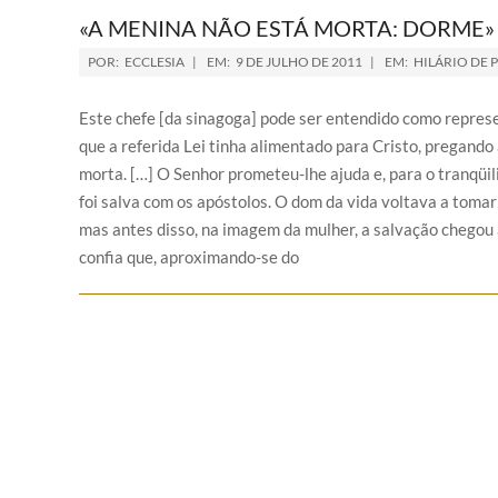
«A MENINA NÃO ESTÁ MORTA: DORME»
POR:
ECCLESIA
EM:
9 DE JULHO DE 2011
EM:
HILÁRIO DE 
Este chefe [da sinagoga] pode ser entendido como repres
que a referida Lei tinha alimentado para Cristo, pregando
morta. […] O Senhor prometeu-lhe ajuda e, para o tranqüil
foi salva com os apóstolos. O dom da vida voltava a tomar 
mas antes disso, na imagem da mulher, a salvação chegou 
confia que, aproximando-se do