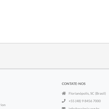
CONTATE-NOS
Florianópolis, SC (Brasil)
+55 (48) 9 8456 7000
rion
info@ecclesia.org.br