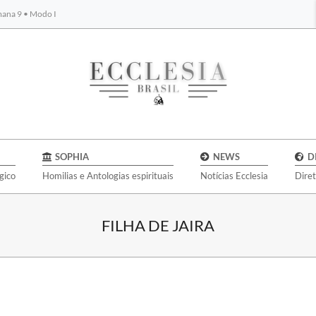
emana 9 • Modo I
BYBLOS
SOPHIA
NEWS
D
gico
Homilias e Antologias espirituais
Notícias Ecclesia
Dire
FILHA DE JAIRA