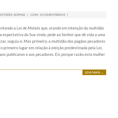
POITIERS
,
SOPHIA
COM:
0 COMENTÁRIOS
entando a Lei de Moisés que, orando em intenção da multidão
 a expectativa da Sua vinda, pede ao Senhor que dê vida a uma
izar, seguiu-o. Mas primeiro, a multidão dos pagãos pecadores
o primeiro lugar em relação à eleição predestinada pela Lei,
aos publicanos e aos pecadores. Eis porque razão esta mulher
LEIA MAIS →