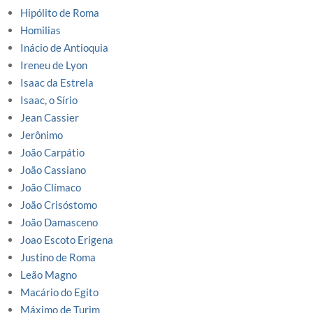
Hipólito de Roma
Homilias
Inácio de Antioquia
Ireneu de Lyon
Isaac da Estrela
Isaac, o Sírio
Jean Cassier
Jerônimo
João Carpátio
João Cassiano
João Clímaco
João Crisóstomo
João Damasceno
Joao Escoto Erigena
Justino de Roma
Leão Magno
Macário do Egito
Máximo de Turim