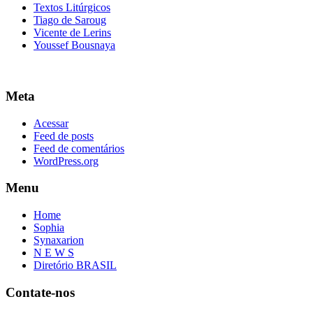
Textos Litúrgicos
Tiago de Saroug
Vicente de Lerins
Youssef Bousnaya
Meta
Acessar
Feed de posts
Feed de comentários
WordPress.org
Menu
Home
Sophia
Synaxarion
N E W S
Diretório BRASIL
Contate-nos