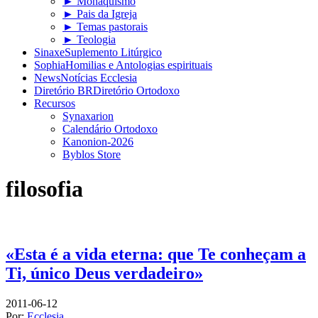
► Monaquismo
► Pais da Igreja
► Temas pastorais
► Teologia
Sinaxe
Suplemento Litúrgico
Sophia
Homilias e Antologias espirituais
News
Notícias Ecclesia
Diretório BR
Diretório Ortodoxo
Recursos
Synaxarion
Calendário Ortodoxo
Kanonion-2026
Byblos Store
filosofia
«Esta é a vida eterna: que Te conheçam a
Ti, único Deus verdadeiro»
2011-06-12
Por:
Ecclesia