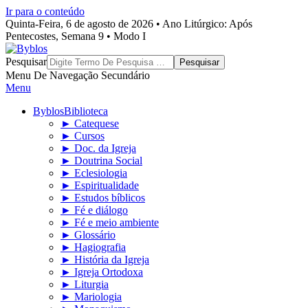
Ir para o conteúdo
Quinta-Feira, 6 de agosto de 2026 • Ano Litúrgico: Após
Pentecostes, Semana 9 • Modo I
Byblos
Pesquisar
Menu De Navegação Secundário
Menu
Byblos
Biblioteca
► Catequese
► Cursos
► Doc. da Igreja
► Doutrina Social
► Eclesiologia
► Espiritualidade
► Estudos bíblicos
► Fé e diálogo
► Fé e meio ambiente
► Glossário
► Hagiografia
► História da Igreja
► Igreja Ortodoxa
► Liturgia
► Mariologia