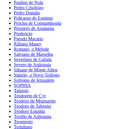
Paulino de Nola
Pedro Crisólogo
Pedro Damião
Policarpo de Esmirna
Proclus de Constantinopla
Prospero de Aquitania
Prudencio
Pseudo Macario
Rábano Mauro
Romano, o Melode
Salviano de Marselha
Severiano de Gabala
Severo de Antioquia
Siluane de Monte Athos
Simeão, o Novo Teólogo
Sofronio de Jerusalem
SOPHIA
Talassio
Teodoreto de Cyr
Teodoro de Mopsuesto
Teodoro de Tabenisi
Teodoro Estudita
Teofilo de Antioquia
Teognosto
Tertuliano