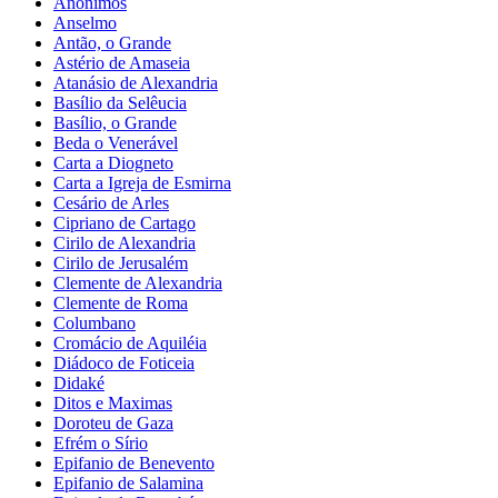
Anônimos
Anselmo
Antão, o Grande
Astério de Amaseia
Atanásio de Alexandria
Basílio da Selêucia
Basílio, o Grande
Beda o Venerável
Carta a Diogneto
Carta a Igreja de Esmirna
Cesário de Arles
Cipriano de Cartago
Cirilo de Alexandria
Cirilo de Jerusalém
Clemente de Alexandria
Clemente de Roma
Columbano
Cromácio de Aquiléia
Diádoco de Foticeia
Didaké
Ditos e Maximas
Doroteu de Gaza
Efrém o Sírio
Epifanio de Benevento
Epifanio de Salamina