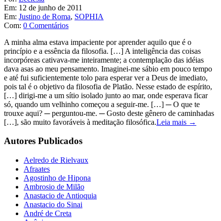
Em:
12 de junho de 2011
Em:
Justino de Roma
,
SOPHIA
Com:
0 Comentários
A minha alma estava impaciente por aprender aquilo que é o
princípio e a essência da filosofia. […] A inteligência das coisas
incorpóreas cativava-me inteiramente; a contemplação das idéias
dava asas ao meu pensamento. Imaginei-me sábio em pouco tempo
e até fui suficientemente tolo para esperar ver a Deus de imediato,
pois tal é o objetivo da filosofia de Platão. Nesse estado de espírito,
[…] dirigi-me a um sítio isolado junto ao mar, onde esperava ficar
só, quando um velhinho começou a seguir-me. […] ─ O que te
trouxe aqui? ─ perguntou-me. ─ Gosto deste gênero de caminhadas
[…], são muito favoráveis à meditação filosófica.
Leia mais →
Autores Publicados
Aelredo de Rielvaux
Afraates
Agostinho de Hipona
Ambrosio de Milão
Anastacio de Antioquia
Anastacio do Sinai
André de Creta