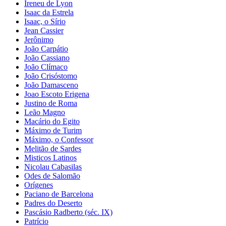
Ireneu de Lyon
Isaac da Estrela
Isaac, o Sírio
Jean Cassier
Jerônimo
João Carpátio
João Cassiano
João Clímaco
João Crisóstomo
João Damasceno
Joao Escoto Erigena
Justino de Roma
Leão Magno
Macário do Egito
Máximo de Turim
Máximo, o Confessor
Melitão de Sardes
Misticos Latinos
Nicolau Cabasilas
Odes de Salomão
Orígenes
Paciano de Barcelona
Padres do Deserto
Pascásio Radberto (séc. IX)
Patrício