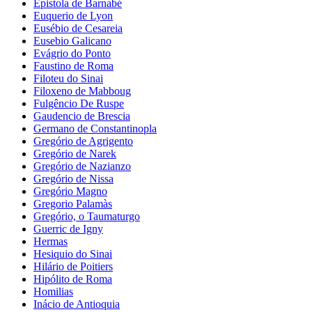
Epistola de Barnabé
Euquerio de Lyon
Eusébio de Cesareia
Eusebio Galicano
Evágrio do Ponto
Faustino de Roma
Filoteu do Sinai
Filoxeno de Mabboug
Fulgêncio De Ruspe
Gaudencio de Brescia
Germano de Constantinopla
Gregório de Agrigento
Gregório de Narek
Gregório de Nazianzo
Gregório de Nissa
Gregório Magno
Gregorio Palamàs
Gregório, o Taumaturgo
Guerric de Igny
Hermas
Hesiquio do Sinai
Hilário de Poitiers
Hipólito de Roma
Homilias
Inácio de Antioquia