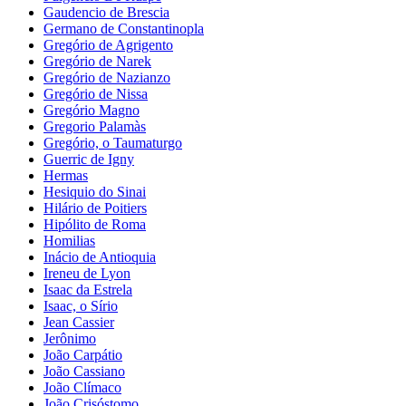
Gaudencio de Brescia
Germano de Constantinopla
Gregório de Agrigento
Gregório de Narek
Gregório de Nazianzo
Gregório de Nissa
Gregório Magno
Gregorio Palamàs
Gregório, o Taumaturgo
Guerric de Igny
Hermas
Hesiquio do Sinai
Hilário de Poitiers
Hipólito de Roma
Homilias
Inácio de Antioquia
Ireneu de Lyon
Isaac da Estrela
Isaac, o Sírio
Jean Cassier
Jerônimo
João Carpátio
João Cassiano
João Clímaco
João Crisóstomo