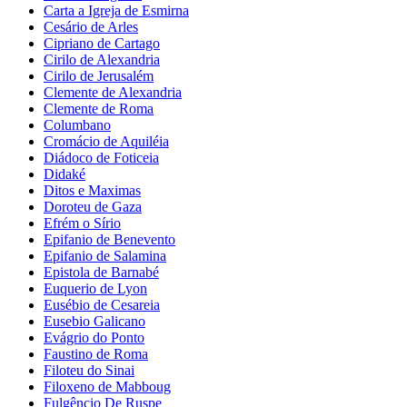
Carta a Igreja de Esmirna
Cesário de Arles
Cipriano de Cartago
Cirilo de Alexandria
Cirilo de Jerusalém
Clemente de Alexandria
Clemente de Roma
Columbano
Cromácio de Aquiléia
Diádoco de Foticeia
Didaké
Ditos e Maximas
Doroteu de Gaza
Efrém o Sírio
Epifanio de Benevento
Epifanio de Salamina
Epistola de Barnabé
Euquerio de Lyon
Eusébio de Cesareia
Eusebio Galicano
Evágrio do Ponto
Faustino de Roma
Filoteu do Sinai
Filoxeno de Mabboug
Fulgêncio De Ruspe