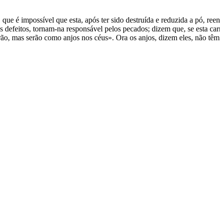
ue é impossível que esta, após ter sido destruída e reduzida a pó, reen
defeitos, tornam-na responsável pelos pecados; dizem que, se esta carne
rão, mas serão como anjos nos céus». Ora os anjos, dizem eles, não tê