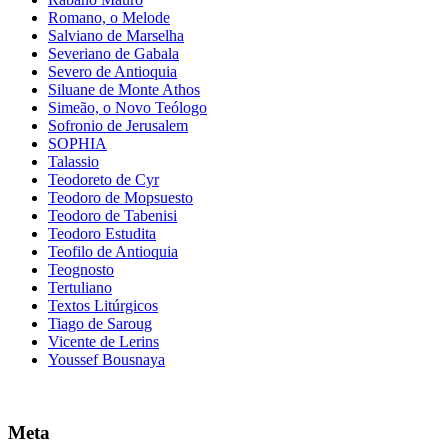
Romano, o Melode
Salviano de Marselha
Severiano de Gabala
Severo de Antioquia
Siluane de Monte Athos
Simeão, o Novo Teólogo
Sofronio de Jerusalem
SOPHIA
Talassio
Teodoreto de Cyr
Teodoro de Mopsuesto
Teodoro de Tabenisi
Teodoro Estudita
Teofilo de Antioquia
Teognosto
Tertuliano
Textos Litúrgicos
Tiago de Saroug
Vicente de Lerins
Youssef Bousnaya
Meta