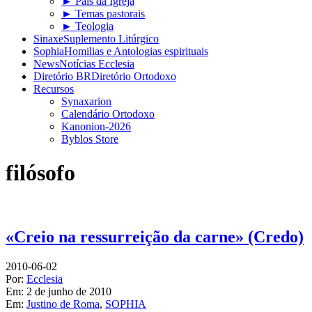
► Pais da Igreja
► Temas pastorais
► Teologia
Sinaxe
Suplemento Litúrgico
Sophia
Homilias e Antologias espirituais
News
Notícias Ecclesia
Diretório BR
Diretório Ortodoxo
Recursos
Synaxarion
Calendário Ortodoxo
Kanonion-2026
Byblos Store
filósofo
«Creio na ressurreição da carne» (Credo)
2010-06-02
Por:
Ecclesia
Em:
2 de junho de 2010
Em:
Justino de Roma
,
SOPHIA