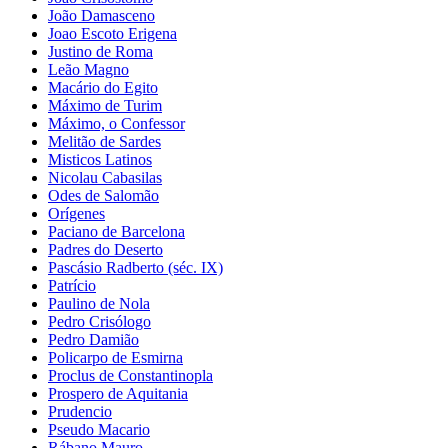
João Damasceno
Joao Escoto Erigena
Justino de Roma
Leão Magno
Macário do Egito
Máximo de Turim
Máximo, o Confessor
Melitão de Sardes
Misticos Latinos
Nicolau Cabasilas
Odes de Salomão
Orígenes
Paciano de Barcelona
Padres do Deserto
Pascásio Radberto (séc. IX)
Patrício
Paulino de Nola
Pedro Crisólogo
Pedro Damião
Policarpo de Esmirna
Proclus de Constantinopla
Prospero de Aquitania
Prudencio
Pseudo Macario
Rábano Mauro