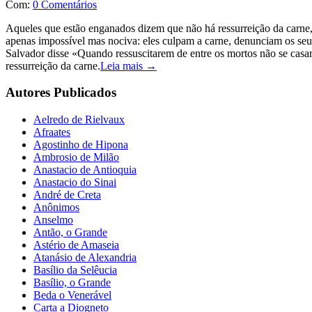
Com:
0 Comentários
Aqueles que estão enganados dizem que não há ressurreição da carne, q
apenas impossível mas nociva: eles culpam a carne, denunciam os seus 
Salvador disse «Quando ressuscitarem de entre os mortos não se casa
ressurreição da carne.
Leia mais →
Autores Publicados
Aelredo de Rielvaux
Afraates
Agostinho de Hipona
Ambrosio de Milão
Anastacio de Antioquia
Anastacio do Sinai
André de Creta
Anônimos
Anselmo
Antão, o Grande
Astério de Amaseia
Atanásio de Alexandria
Basílio da Selêucia
Basílio, o Grande
Beda o Venerável
Carta a Diogneto