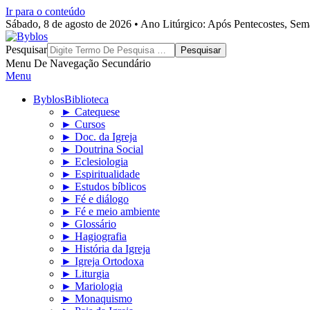
Ir para o conteúdo
Sábado, 8 de agosto de 2026 • Ano Litúrgico: Após Pentecostes, Se
Byblos
Pesquisar
Menu De Navegação Secundário
Menu
Byblos
Biblioteca
► Catequese
► Cursos
► Doc. da Igreja
► Doutrina Social
► Eclesiologia
► Espiritualidade
► Estudos bíblicos
► Fé e diálogo
► Fé e meio ambiente
► Glossário
► Hagiografia
► História da Igreja
► Igreja Ortodoxa
► Liturgia
► Mariologia
► Monaquismo