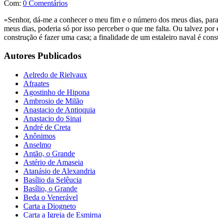
Com:
0 Comentários
«Senhor, dá-me a conhecer o meu fim e o número dos meus dias, para 
meus dias, poderia só por isso perceber o que me falta. Ou talvez por
construção é fazer uma casa; a finalidade de um estaleiro naval é cons
Autores Publicados
Aelredo de Rielvaux
Afraates
Agostinho de Hipona
Ambrosio de Milão
Anastacio de Antioquia
Anastacio do Sinai
André de Creta
Anônimos
Anselmo
Antão, o Grande
Astério de Amaseia
Atanásio de Alexandria
Basílio da Selêucia
Basílio, o Grande
Beda o Venerável
Carta a Diogneto
Carta a Igreja de Esmirna