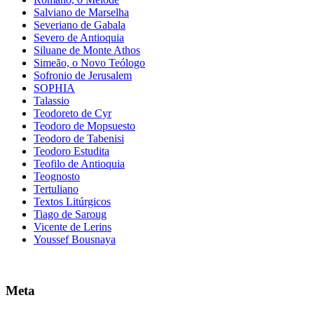
Salviano de Marselha
Severiano de Gabala
Severo de Antioquia
Siluane de Monte Athos
Simeão, o Novo Teólogo
Sofronio de Jerusalem
SOPHIA
Talassio
Teodoreto de Cyr
Teodoro de Mopsuesto
Teodoro de Tabenisi
Teodoro Estudita
Teofilo de Antioquia
Teognosto
Tertuliano
Textos Litúrgicos
Tiago de Saroug
Vicente de Lerins
Youssef Bousnaya
Meta