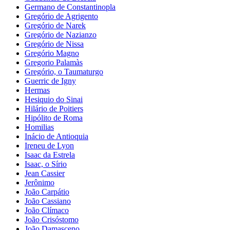
Germano de Constantinopla
Gregório de Agrigento
Gregório de Narek
Gregório de Nazianzo
Gregório de Nissa
Gregório Magno
Gregorio Palamàs
Gregório, o Taumaturgo
Guerric de Igny
Hermas
Hesiquio do Sinai
Hilário de Poitiers
Hipólito de Roma
Homilias
Inácio de Antioquia
Ireneu de Lyon
Isaac da Estrela
Isaac, o Sírio
Jean Cassier
Jerônimo
João Carpátio
João Cassiano
João Clímaco
João Crisóstomo
João Damasceno