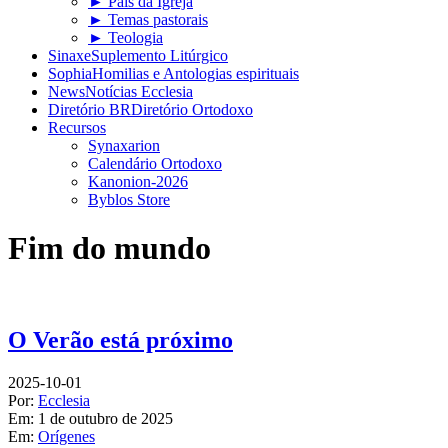
► Pais da Igreja
► Temas pastorais
► Teologia
Sinaxe
Suplemento Litúrgico
Sophia
Homilias e Antologias espirituais
News
Notícias Ecclesia
Diretório BR
Diretório Ortodoxo
Recursos
Synaxarion
Calendário Ortodoxo
Kanonion-2026
Byblos Store
Fim do mundo
O Verão está próximo
2025-10-01
Por:
Ecclesia
Em:
1 de outubro de 2025
Em:
Orígenes