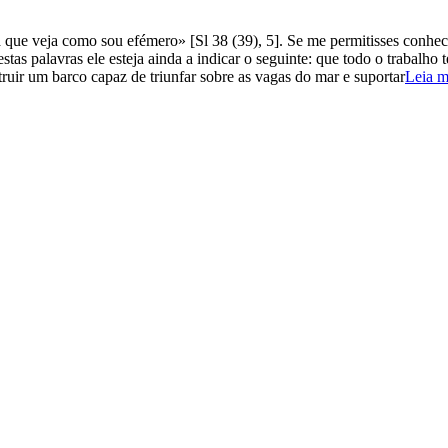
que veja como sou efémero» [Sl 38 (39), 5]. Se me permitisses conhece
 estas palavras ele esteja ainda a indicar o seguinte: que todo o trab
truir um barco capaz de triunfar sobre as vagas do mar e suportar
Leia 