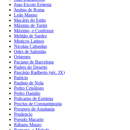
Joao Escoto Erigena
Justino de Roma
Leão Magno
Macário do Egito
Máximo de Turim
Máximo, o Confessor
Melitão de Sardes
Misticos Latinos
Nicolau Cabasilas
Odes de Salomão
Orígenes
Paciano de Barcelona
Padres do Deserto
Pascásio Radberto (séc. IX)
Patrício
Paulino de Nola
Pedro Crisólogo
Pedro Damião
Policarpo de Esmirna
Proclus de Constantinopla
Prospero de Aquitania
Prudencio
Pseudo Macario
Rábano Mauro
Romano, o Melode