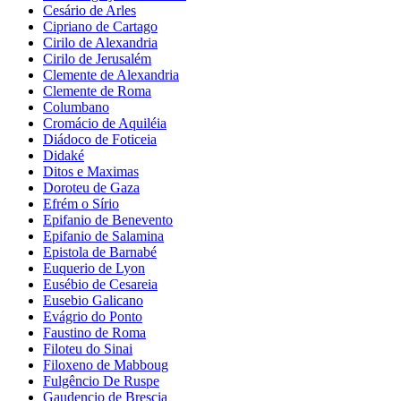
Cesário de Arles
Cipriano de Cartago
Cirilo de Alexandria
Cirilo de Jerusalém
Clemente de Alexandria
Clemente de Roma
Columbano
Cromácio de Aquiléia
Diádoco de Foticeia
Didaké
Ditos e Maximas
Doroteu de Gaza
Efrém o Sírio
Epifanio de Benevento
Epifanio de Salamina
Epistola de Barnabé
Euquerio de Lyon
Eusébio de Cesareia
Eusebio Galicano
Evágrio do Ponto
Faustino de Roma
Filoteu do Sinai
Filoxeno de Mabboug
Fulgêncio De Ruspe
Gaudencio de Brescia