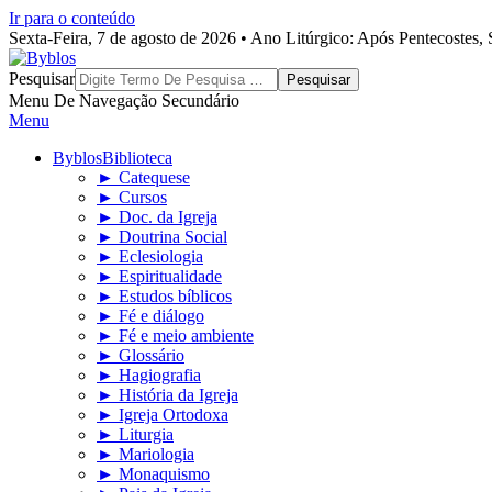
Ir para o conteúdo
Sexta-Feira, 7 de agosto de 2026 • Ano Litúrgico: Após Pentecostes
Byblos
Pesquisar
Menu De Navegação Secundário
Menu
Byblos
Biblioteca
► Catequese
► Cursos
► Doc. da Igreja
► Doutrina Social
► Eclesiologia
► Espiritualidade
► Estudos bíblicos
► Fé e diálogo
► Fé e meio ambiente
► Glossário
► Hagiografia
► História da Igreja
► Igreja Ortodoxa
► Liturgia
► Mariologia
► Monaquismo