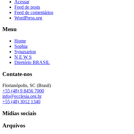
Acessar
Feed de posts
Feed de comentários
WordPress.org
Menu
Home
Sophia
Synaxarion
N E W S
Diretório BRASIL
Contate-nos
Florianópolis, SC (Brasil)
+55 (48) 9 8456 7000
info@ecclesia.org.br
+55 (48) 3012 1340
Mídias sociais
Arquivos