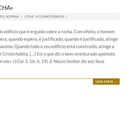
CHA»
ES
,
SOPHIA
COM:
0 COMENTÁRIOS
 do edifício que é erguido sobre a rocha. Com efeito, o homem
ra; quando espera, é justificado; quando é justificado, atinge
áximo. Quando todo o seu edifício está construído, atinge a
 Cristo habita. […] Eis o que diz o bem-aventurado apóstolo
m vós» (1Cor 3, 16; 6, 19). E Nosso Senhor diz aos Seus
LEIA MAIS →