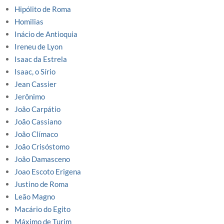
Hipólito de Roma
Homilias
Inácio de Antioquia
Ireneu de Lyon
Isaac da Estrela
Isaac, o Sírio
Jean Cassier
Jerônimo
João Carpátio
João Cassiano
João Clímaco
João Crisóstomo
João Damasceno
Joao Escoto Erigena
Justino de Roma
Leão Magno
Macário do Egito
Máximo de Turim