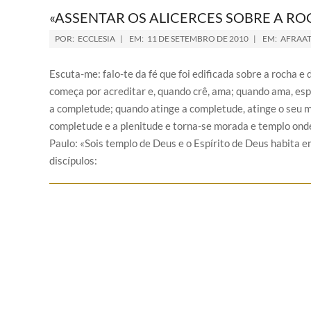
«ASSENTAR OS ALICERCES SOBRE A RO
POR:
ECCLESIA
EM:
11 DE SETEMBRO DE 2010
EM:
AFRAAT
Escuta-me: falo-te da fé que foi edificada sobre a rocha e
começa por acreditar e, quando crê, ama; quando ama, espe
a completude; quando atinge a completude, atinge o seu m
completude e a plenitude e torna-se morada e templo onde
Paulo: «Sois templo de Deus e o Espírito de Deus habita e
discípulos: