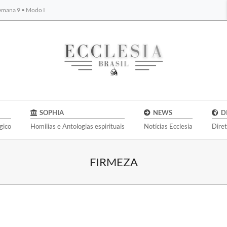
Semana 9 • Modo I
BYBLOS
SOPHIA
NEWS
D
gico
Homilias e Antologias espirituais
Notícias Ecclesia
Dire
FIRMEZA