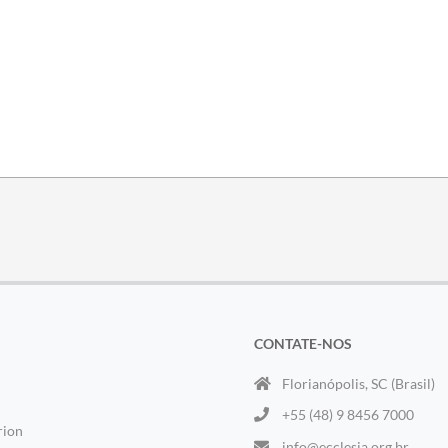
CONTATE-NOS
Florianópolis, SC (Brasil)
+55 (48) 9 8456 7000
rion
info@ecclesia.org.br