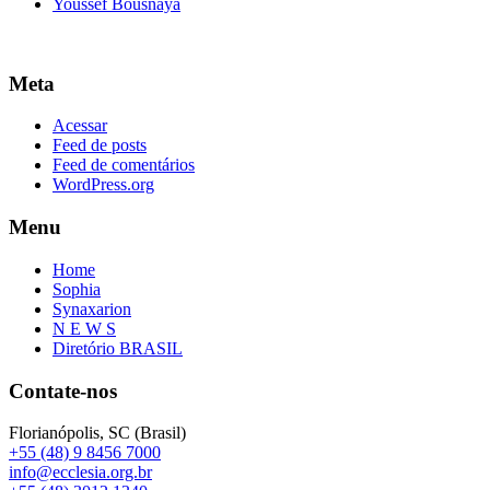
Youssef Bousnaya
Meta
Acessar
Feed de posts
Feed de comentários
WordPress.org
Menu
Home
Sophia
Synaxarion
N E W S
Diretório BRASIL
Contate-nos
Florianópolis, SC (Brasil)
+55 (48) 9 8456 7000
info@ecclesia.org.br