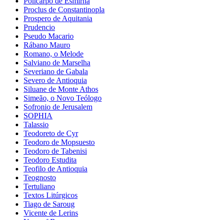
Policarpo de Esmirna
Proclus de Constantinopla
Prospero de Aquitania
Prudencio
Pseudo Macario
Rábano Mauro
Romano, o Melode
Salviano de Marselha
Severiano de Gabala
Severo de Antioquia
Siluane de Monte Athos
Simeão, o Novo Teólogo
Sofronio de Jerusalem
SOPHIA
Talassio
Teodoreto de Cyr
Teodoro de Mopsuesto
Teodoro de Tabenisi
Teodoro Estudita
Teofilo de Antioquia
Teognosto
Tertuliano
Textos Litúrgicos
Tiago de Saroug
Vicente de Lerins