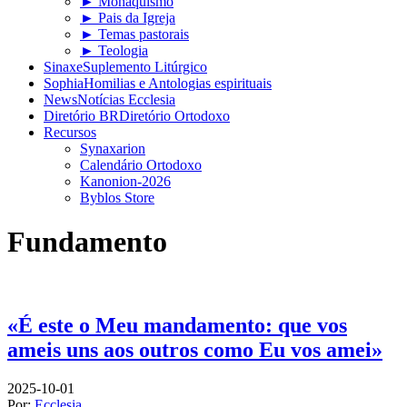
► Monaquismo
► Pais da Igreja
► Temas pastorais
► Teologia
Sinaxe
Suplemento Litúrgico
Sophia
Homilias e Antologias espirituais
News
Notícias Ecclesia
Diretório BR
Diretório Ortodoxo
Recursos
Synaxarion
Calendário Ortodoxo
Kanonion-2026
Byblos Store
Fundamento
«É este o Meu mandamento: que vos
ameis uns aos outros como Eu vos amei»
2025-10-01
Por:
Ecclesia