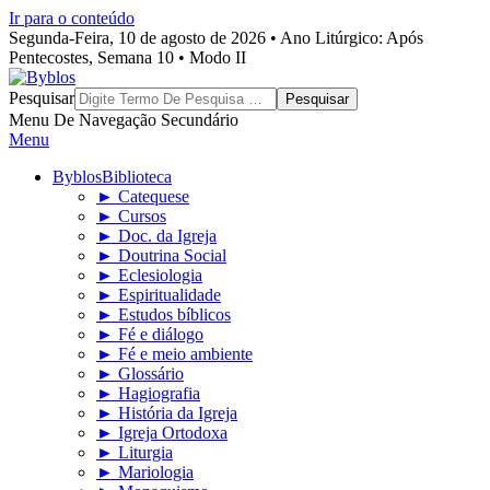
Ir para o conteúdo
Segunda-Feira, 10 de agosto de 2026 • Ano Litúrgico: Após
Pentecostes, Semana 10 • Modo II
Byblos
Pesquisar
Menu De Navegação Secundário
Menu
Byblos
Biblioteca
► Catequese
► Cursos
► Doc. da Igreja
► Doutrina Social
► Eclesiologia
► Espiritualidade
► Estudos bíblicos
► Fé e diálogo
► Fé e meio ambiente
► Glossário
► Hagiografia
► História da Igreja
► Igreja Ortodoxa
► Liturgia
► Mariologia