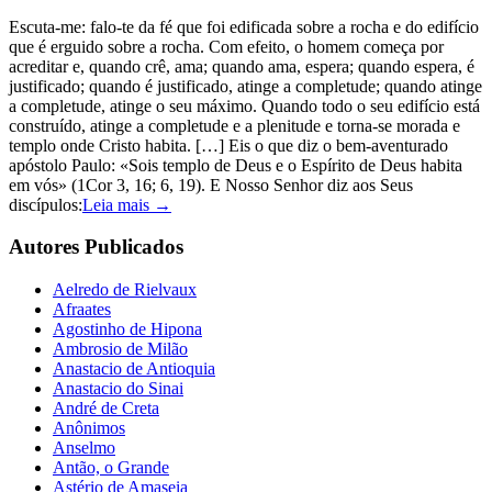
Escuta-me: falo-te da fé que foi edificada sobre a rocha e do edifício
que é erguido sobre a rocha. Com efeito, o homem começa por
acreditar e, quando crê, ama; quando ama, espera; quando espera, é
justificado; quando é justificado, atinge a completude; quando atinge
a completude, atinge o seu máximo. Quando todo o seu edifício está
construído, atinge a completude e a plenitude e torna-se morada e
templo onde Cristo habita. […] Eis o que diz o bem-aventurado
apóstolo Paulo: «Sois templo de Deus e o Espírito de Deus habita
em vós» (1Cor 3, 16; 6, 19). E Nosso Senhor diz aos Seus
discípulos:
Leia mais →
Autores Publicados
Aelredo de Rielvaux
Afraates
Agostinho de Hipona
Ambrosio de Milão
Anastacio de Antioquia
Anastacio do Sinai
André de Creta
Anônimos
Anselmo
Antão, o Grande
Astério de Amaseia