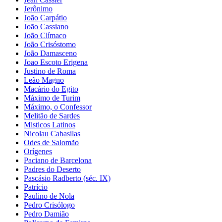
Jerônimo
João Carpátio
João Cassiano
João Clímaco
João Crisóstomo
João Damasceno
Joao Escoto Erigena
Justino de Roma
Leão Magno
Macário do Egito
Máximo de Turim
Máximo, o Confessor
Melitão de Sardes
Misticos Latinos
Nicolau Cabasilas
Odes de Salomão
Orígenes
Paciano de Barcelona
Padres do Deserto
Pascásio Radberto (séc. IX)
Patrício
Paulino de Nola
Pedro Crisólogo
Pedro Damião