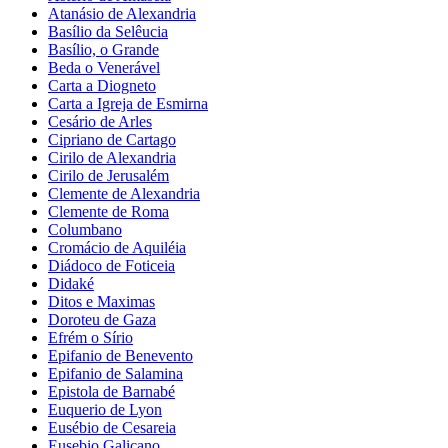
Atanásio de Alexandria
Basílio da Selêucia
Basílio, o Grande
Beda o Venerável
Carta a Diogneto
Carta a Igreja de Esmirna
Cesário de Arles
Cipriano de Cartago
Cirilo de Alexandria
Cirilo de Jerusalém
Clemente de Alexandria
Clemente de Roma
Columbano
Cromácio de Aquiléia
Diádoco de Foticeia
Didaké
Ditos e Maximas
Doroteu de Gaza
Efrém o Sírio
Epifanio de Benevento
Epifanio de Salamina
Epistola de Barnabé
Euquerio de Lyon
Eusébio de Cesareia
Eusebio Galicano