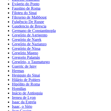
Evágrio do Ponto
Faustino de Roma
Filoteu do Sinai
Filoxeno de Mabboug
Fulgêncio De Ruspe
Gaudencio de Brescia
Germano de Constantinopla
Gregório de Agrigento
Gregório de Narek
Gregório de Nazianzo
Gregório de Nissa
Gregório Magno
Gregorio Palamàs
Gregório, o Taumaturgo
Guerric de Igny
Hermas
Hesiquio do Sinai
Hilário de Poitiers
Hipólito de Roma
Homilias
Inácio de Antioquia
Ireneu de Lyon
Isaac da Estrela
Isaac, o Sírio
Jean Cassier