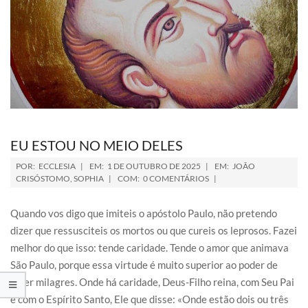
EU ESTOU NO MEIO DELES
POR:
ECCLESIA
EM:
1 DE OUTUBRO DE 2025
EM:
JOÃO
CRISÓSTOMO
,
SOPHIA
COM:
0 COMENTÁRIOS
Quando vos digo que imiteis o apóstolo Paulo, não pretendo
dizer que ressusciteis os mortos ou que cureis os leprosos. Fazei
melhor do que isso: tende caridade. Tende o amor que animava
São Paulo, porque essa virtude é muito superior ao poder de
fazer milagres. Onde há caridade, Deus-Filho reina, com Seu Pai
e com o Espírito Santo, Ele que disse: «Onde estão dois ou três