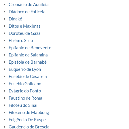
Cromácio de Aquiléia
Diádoco de Foticeia
Didaké
Ditos e Maximas
Doroteu de Gaza
Efrém o Sírio
Epifanio de Benevento
Epifanio de Salamina
Epistola de Barnabé
Euquerio de Lyon
Eusébio de Cesareia
Eusebio Galicano
Evágrio do Ponto
Faustino de Roma
Filoteu do Sinai
Filoxeno de Mabboug
Fulgêncio De Ruspe
Gaudencio de Brescia