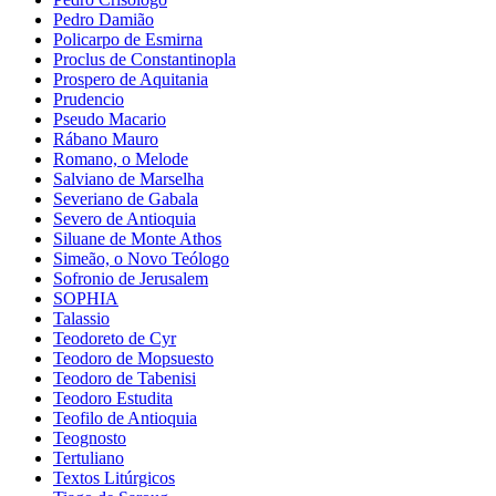
Pedro Damião
Policarpo de Esmirna
Proclus de Constantinopla
Prospero de Aquitania
Prudencio
Pseudo Macario
Rábano Mauro
Romano, o Melode
Salviano de Marselha
Severiano de Gabala
Severo de Antioquia
Siluane de Monte Athos
Simeão, o Novo Teólogo
Sofronio de Jerusalem
SOPHIA
Talassio
Teodoreto de Cyr
Teodoro de Mopsuesto
Teodoro de Tabenisi
Teodoro Estudita
Teofilo de Antioquia
Teognosto
Tertuliano
Textos Litúrgicos