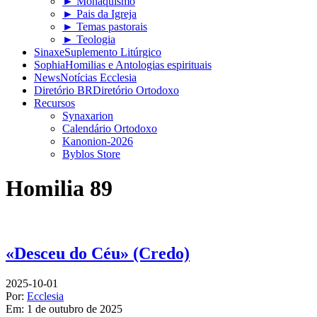
► Monaquismo
► Pais da Igreja
► Temas pastorais
► Teologia
Sinaxe
Suplemento Litúrgico
Sophia
Homilias e Antologias espirituais
News
Notícias Ecclesia
Diretório BR
Diretório Ortodoxo
Recursos
Synaxarion
Calendário Ortodoxo
Kanonion-2026
Byblos Store
Homilia 89
«Desceu do Céu» (Credo)
2025-10-01
Por:
Ecclesia
Em:
1 de outubro de 2025