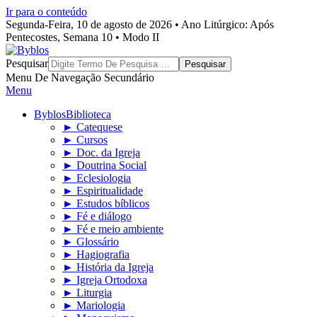
Ir para o conteúdo
Segunda-Feira, 10 de agosto de 2026 • Ano Litúrgico: Após
Pentecostes, Semana 10 • Modo II
Byblos
Pesquisar
Menu De Navegação Secundário
Menu
Byblos
Biblioteca
► Catequese
► Cursos
► Doc. da Igreja
► Doutrina Social
► Eclesiologia
► Espiritualidade
► Estudos bíblicos
► Fé e diálogo
► Fé e meio ambiente
► Glossário
► Hagiografia
► História da Igreja
► Igreja Ortodoxa
► Liturgia
► Mariologia