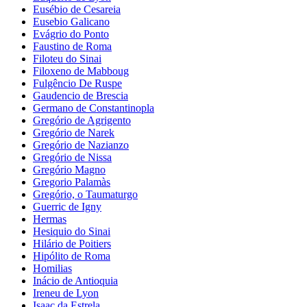
Eusébio de Cesareia
Eusebio Galicano
Evágrio do Ponto
Faustino de Roma
Filoteu do Sinai
Filoxeno de Mabboug
Fulgêncio De Ruspe
Gaudencio de Brescia
Germano de Constantinopla
Gregório de Agrigento
Gregório de Narek
Gregório de Nazianzo
Gregório de Nissa
Gregório Magno
Gregorio Palamàs
Gregório, o Taumaturgo
Guerric de Igny
Hermas
Hesiquio do Sinai
Hilário de Poitiers
Hipólito de Roma
Homilias
Inácio de Antioquia
Ireneu de Lyon
Isaac da Estrela