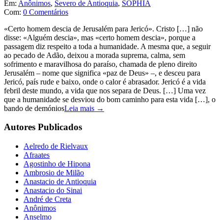
Em:
Anônimos
,
Severo de Antioquia
,
SOPHIA
Com:
0 Comentários
«Certo homem descia de Jerusalém para Jericó». Cristo […] não
disse: «Alguém descia», mas «certo homem descia», porque a
passagem diz respeito a toda a humanidade. A mesma que, a seguir
ao pecado de Adão, deixou a morada suprema, calma, sem
sofrimento e maravilhosa do paraíso, chamada de pleno direito
Jerusalém – nome que significa «paz de Deus» –, e desceu para
Jericó, país rude e baixo, onde o calor é abrasador. Jericó é a vida
febril deste mundo, a vida que nos separa de Deus. […] Uma vez
que a humanidade se desviou do bom caminho para esta vida […], o
bando de demónios
Leia mais →
Autores Publicados
Aelredo de Rielvaux
Afraates
Agostinho de Hipona
Ambrosio de Milão
Anastacio de Antioquia
Anastacio do Sinai
André de Creta
Anônimos
Anselmo