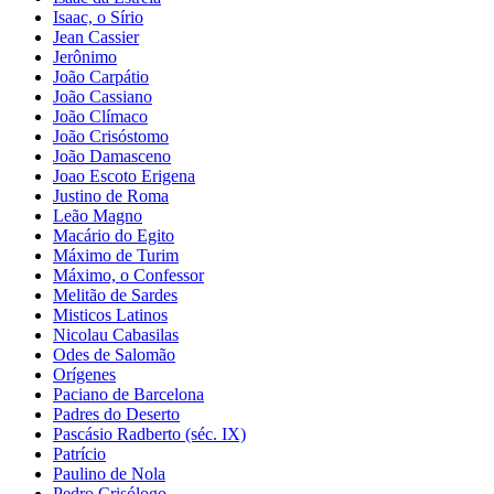
Isaac, o Sírio
Jean Cassier
Jerônimo
João Carpátio
João Cassiano
João Clímaco
João Crisóstomo
João Damasceno
Joao Escoto Erigena
Justino de Roma
Leão Magno
Macário do Egito
Máximo de Turim
Máximo, o Confessor
Melitão de Sardes
Misticos Latinos
Nicolau Cabasilas
Odes de Salomão
Orígenes
Paciano de Barcelona
Padres do Deserto
Pascásio Radberto (séc. IX)
Patrício
Paulino de Nola
Pedro Crisólogo