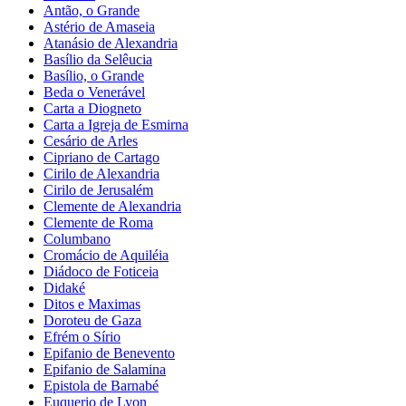
Antão, o Grande
Astério de Amaseia
Atanásio de Alexandria
Basílio da Selêucia
Basílio, o Grande
Beda o Venerável
Carta a Diogneto
Carta a Igreja de Esmirna
Cesário de Arles
Cipriano de Cartago
Cirilo de Alexandria
Cirilo de Jerusalém
Clemente de Alexandria
Clemente de Roma
Columbano
Cromácio de Aquiléia
Diádoco de Foticeia
Didaké
Ditos e Maximas
Doroteu de Gaza
Efrém o Sírio
Epifanio de Benevento
Epifanio de Salamina
Epistola de Barnabé
Euquerio de Lyon