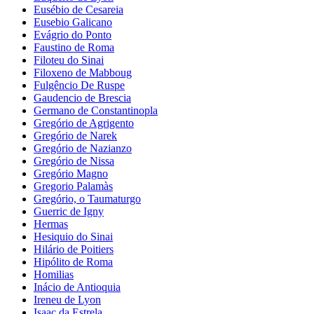
Eusébio de Cesareia
Eusebio Galicano
Evágrio do Ponto
Faustino de Roma
Filoteu do Sinai
Filoxeno de Mabboug
Fulgêncio De Ruspe
Gaudencio de Brescia
Germano de Constantinopla
Gregório de Agrigento
Gregório de Narek
Gregório de Nazianzo
Gregório de Nissa
Gregório Magno
Gregorio Palamàs
Gregório, o Taumaturgo
Guerric de Igny
Hermas
Hesiquio do Sinai
Hilário de Poitiers
Hipólito de Roma
Homilias
Inácio de Antioquia
Ireneu de Lyon
Isaac da Estrela