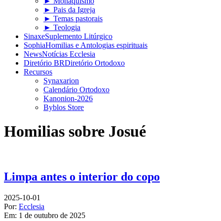
► Monaquismo
► Pais da Igreja
► Temas pastorais
► Teologia
Sinaxe
Suplemento Litúrgico
Sophia
Homilias e Antologias espirituais
News
Notícias Ecclesia
Diretório BR
Diretório Ortodoxo
Recursos
Synaxarion
Calendário Ortodoxo
Kanonion-2026
Byblos Store
Homilias sobre Josué
Limpa antes o interior do copo
2025-10-01
Por:
Ecclesia
Em:
1 de outubro de 2025