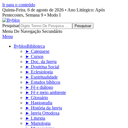
Ir para o conteúdo
Quinta-Feira, 6 de agosto de 2026 • Ano Litúrgico: Após
Pentecostes, Semana 9 • Modo I
Byblos
Pesquisar
Menu De Navegação Secundário
Menu
Byblos
Biblioteca
► Catequese
► Cursos
► Doc. da Igreja
► Doutrina Social
► Eclesiologia
► Espiritualidade
► Estudos bíblicos
► Fé e diálogo
► Fé e meio ambiente
► Glossário
► Hagiografia
► História da Igreja
► Igreja Ortodoxa
► Liturgia
► Mariologia