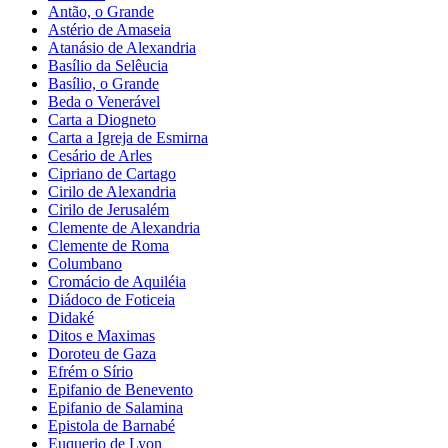
Antão, o Grande
Astério de Amaseia
Atanásio de Alexandria
Basílio da Selêucia
Basílio, o Grande
Beda o Venerável
Carta a Diogneto
Carta a Igreja de Esmirna
Cesário de Arles
Cipriano de Cartago
Cirilo de Alexandria
Cirilo de Jerusalém
Clemente de Alexandria
Clemente de Roma
Columbano
Cromácio de Aquiléia
Diádoco de Foticeia
Didaké
Ditos e Maximas
Doroteu de Gaza
Efrém o Sírio
Epifanio de Benevento
Epifanio de Salamina
Epistola de Barnabé
Euquerio de Lyon