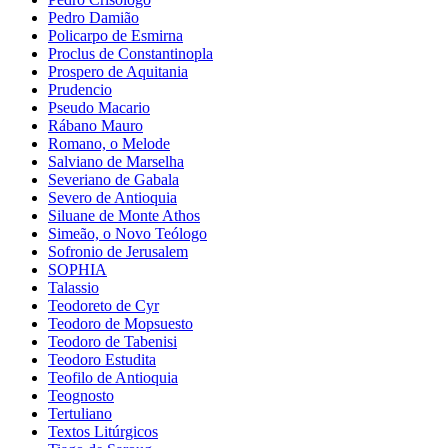
Pedro Damião
Policarpo de Esmirna
Proclus de Constantinopla
Prospero de Aquitania
Prudencio
Pseudo Macario
Rábano Mauro
Romano, o Melode
Salviano de Marselha
Severiano de Gabala
Severo de Antioquia
Siluane de Monte Athos
Simeão, o Novo Teólogo
Sofronio de Jerusalem
SOPHIA
Talassio
Teodoreto de Cyr
Teodoro de Mopsuesto
Teodoro de Tabenisi
Teodoro Estudita
Teofilo de Antioquia
Teognosto
Tertuliano
Textos Litúrgicos