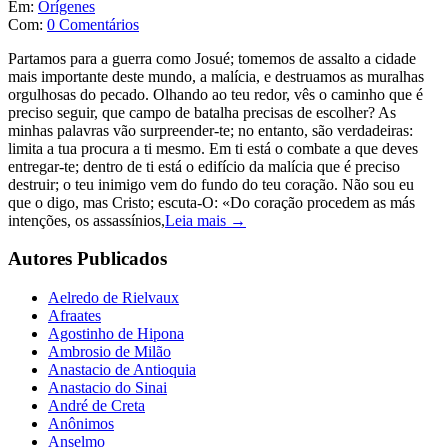
Em:
Orígenes
Com:
0 Comentários
Partamos para a guerra como Josué; tomemos de assalto a cidade
mais importante deste mundo, a malícia, e destruamos as muralhas
orgulhosas do pecado. Olhando ao teu redor, vês o caminho que é
preciso seguir, que campo de batalha precisas de escolher? As
minhas palavras vão surpreender-te; no entanto, são verdadeiras:
limita a tua procura a ti mesmo. Em ti está o combate a que deves
entregar-te; dentro de ti está o edifício da malícia que é preciso
destruir; o teu inimigo vem do fundo do teu coração. Não sou eu
que o digo, mas Cristo; escuta-O: «Do coração procedem as más
intenções, os assassínios,
Leia mais →
Autores Publicados
Aelredo de Rielvaux
Afraates
Agostinho de Hipona
Ambrosio de Milão
Anastacio de Antioquia
Anastacio do Sinai
André de Creta
Anônimos
Anselmo