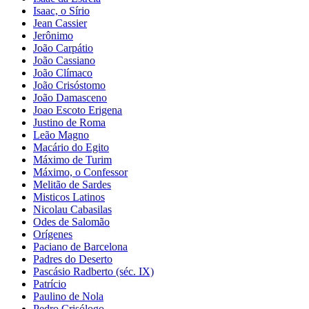
Isaac, o Sírio
Jean Cassier
Jerônimo
João Carpátio
João Cassiano
João Clímaco
João Crisóstomo
João Damasceno
Joao Escoto Erigena
Justino de Roma
Leão Magno
Macário do Egito
Máximo de Turim
Máximo, o Confessor
Melitão de Sardes
Misticos Latinos
Nicolau Cabasilas
Odes de Salomão
Orígenes
Paciano de Barcelona
Padres do Deserto
Pascásio Radberto (séc. IX)
Patrício
Paulino de Nola
Pedro Crisólogo