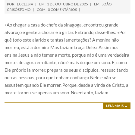
POR:
ECCLESIA
EM:
1 DE OUTUBRO DE 2025
EM:
JOÃO
CRISÓSTOMO
COM:
0 COMENTÁRIOS
«Ao chegar a casa do chefe da sinagoga, encontrou grande
alvoroço e gente a chorar e a gritar. Entrando, disse-lhes: «Por
quê todo este alarido e tantas lamentações? A menina não
morreu, está a dormir.» Mas faziam troça Dele.» Assim nos
ensina Jesus a não temer a morte, porque não é uma verdadeira
morte: de agora em diante, não é mais do que um sono. E, como
Ele próprio ia morrer, prepara os seus discípulos, ressuscitando
outras pessoas, para que tenham confiança Nele e não se
assustem quando Ele morrer. Porque, desde a vinda de Cristo, a
morte tornou-se apenas um sono. No entanto, faziam
LEIA MAIS →