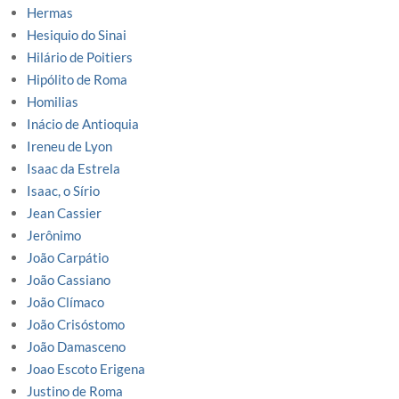
Hermas
Hesiquio do Sinai
Hilário de Poitiers
Hipólito de Roma
Homilias
Inácio de Antioquia
Ireneu de Lyon
Isaac da Estrela
Isaac, o Sírio
Jean Cassier
Jerônimo
João Carpátio
João Cassiano
João Clímaco
João Crisóstomo
João Damasceno
Joao Escoto Erigena
Justino de Roma