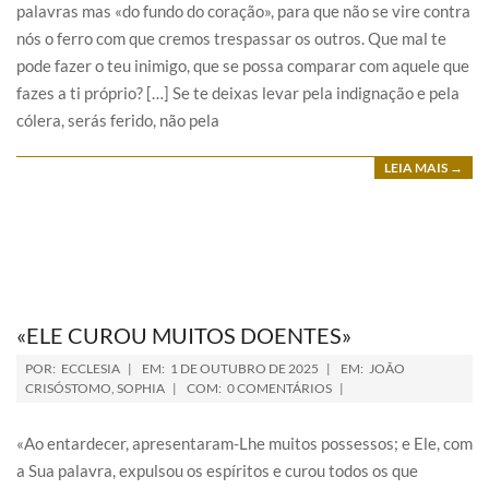
palavras mas «do fundo do coração», para que não se vire contra
nós o ferro com que cremos trespassar os outros. Que mal te
pode fazer o teu inimigo, que se possa comparar com aquele que
fazes a ti próprio? […] Se te deixas levar pela indignação e pela
cólera, serás ferido, não pela
LEIA MAIS →
«ELE CUROU MUITOS DOENTES»
POR:
ECCLESIA
EM:
1 DE OUTUBRO DE 2025
EM:
JOÃO
CRISÓSTOMO
,
SOPHIA
COM:
0 COMENTÁRIOS
«Ao entardecer, apresentaram-Lhe muitos possessos; e Ele, com
a Sua palavra, expulsou os espíritos e curou todos os que