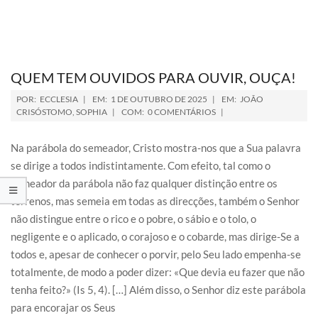
QUEM TEM OUVIDOS PARA OUVIR, OUÇA!
POR:
ECCLESIA
EM:
1 DE OUTUBRO DE 2025
EM:
JOÃO
CRISÓSTOMO
,
SOPHIA
COM:
0 COMENTÁRIOS
Na parábola do semeador, Cristo mostra-nos que a Sua palavra
se dirige a todos indistintamente. Com efeito, tal como o
semeador da parábola não faz qualquer distinção entre os
terrenos, mas semeia em todas as direcções, também o Senhor
não distingue entre o rico e o pobre, o sábio e o tolo, o
negligente e o aplicado, o corajoso e o cobarde, mas dirige-Se a
todos e, apesar de conhecer o porvir, pelo Seu lado empenha-se
totalmente, de modo a poder dizer: «Que devia eu fazer que não
tenha feito?» (Is 5, 4). […] Além disso, o Senhor diz este parábola
para encorajar os Seus