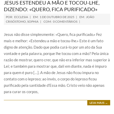
JESUS ESTENDEU A MÃO E TOCOU-LHE,
DIZENDO: «QUERO, FICA PURIFICADO»
POR:
ECCLESIA
EM:
1 DE OUTUBRO DE 2025
EM:
JOÃO
CRISÓSTOMO
,
SOPHIA
COM:
0 COMENTÁRIOS
Jesus não disse simplesmente: «Quero, fica purificado.» Fez
mais e melhor: «Estendeu a mão e tocou-lhe.» Este é um fato
digno de atenção. Dado que podia curá-lo por um ato da Sua
vontade e pela palavra, porque lhe tocou com a mão? Pela única
razão de mostrar, quero crer, que não era inferior mas superior à
Lei; e também para mostrar que, dali em diante, nada é impuro
para quem é puro […]. A mão de Jesus não ficou impura no
contato com o leproso; ao invés, o corpo do leproso ficou
purificado pela santidade d’Essa mão. Cristo veio não apenas
para curar os corpos,
LEIA MAIS →