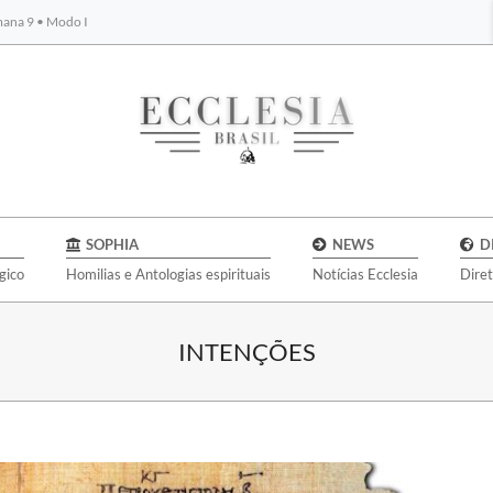
emana 9 • Modo I
BYBLOS
SOPHIA
NEWS
D
gico
Homilias e Antologias espirituais
Notícias Ecclesia
Dire
INTENÇÕES