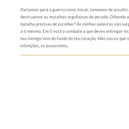
Partamos para a guerra como Josué; tomemos de assalto a
destruamos as muralhas orgulhosas do pecado. Olhando ao 
batalha precisas de escolher? As minhas palavras vão surp
a ti mesmo. Em ti está o combate a que deves entregar-te; d
teu inimigo vem do fundo do teu coração. Não sou eu que 
intenções, os assassínios,