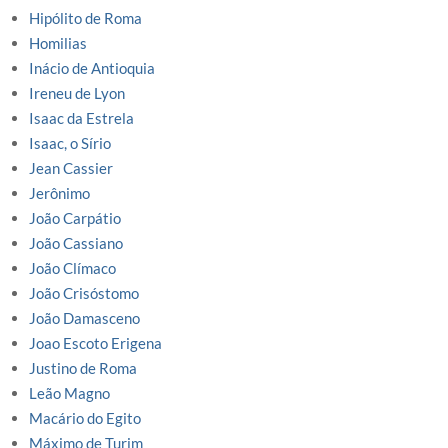
Hipólito de Roma
Homilias
Inácio de Antioquia
Ireneu de Lyon
Isaac da Estrela
Isaac, o Sírio
Jean Cassier
Jerônimo
João Carpátio
João Cassiano
João Clímaco
João Crisóstomo
João Damasceno
Joao Escoto Erigena
Justino de Roma
Leão Magno
Macário do Egito
Máximo de Turim