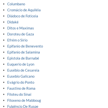
Columbano
Cromácio de Aquiléia
Diádoco de Foticeia
Didaké
Ditos e Maximas
Doroteu de Gaza
Efrém o Sírio
Epifanio de Benevento
Epifanio de Salamina
Epistola de Barnabé
Euquerio de Lyon
Eusébio de Cesareia
Eusebio Galicano
Evágrio do Ponto
Faustino de Roma
Filoteu do Sinai
Filoxeno de Mabboug
Fulgêncio De Ruspe