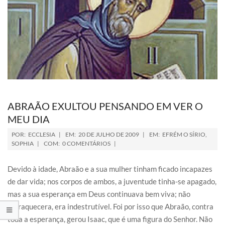
ABRAÃO EXULTOU PENSANDO EM VER O
MEU DIA
POR:
ECCLESIA
EM:
20 DE JULHO DE 2009
EM:
EFRÉM O SÍRIO
,
SOPHIA
COM:
0 COMENTÁRIOS
Devido à idade, Abraão e a sua mulher tinham ficado incapazes
de dar vida; nos corpos de ambos, a juventude tinha-se apagado,
mas a sua esperança em Deus continuava bem viva; não
enfraquecera, era indestrutível. Foi por isso que Abraão, contra
toda a esperança, gerou Isaac, que é uma figura do Senhor. Não