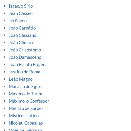
Isaac, o Sírio
Jean Cassier
Jerônimo
João Carpátio
João Cassiano
João Clímaco
João Crisóstomo
João Damasceno
Joao Escoto Erigena
Justino de Roma
Leão Magno
Macário do Egito
Máximo de Turim
Máximo, o Confessor
Melitão de Sardes
Misticos Latinos
Nicolau Cabasilas
Odes de Salomão