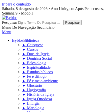
Ir para o conteúdo
Sábado, 8 de agosto de 2026 • Ano Litúrgico: Após Pentecostes,
Semana 9 • Modo I
Byblos
Pesquisar
Menu De Navegação Secundário
Menu
Byblos
Biblioteca
► Catequese
► Cursos
► Doc. da Igreja
► Doutrina Social
► Eclesiologia
► Espiritualidade
► Estudos bíblicos
► Fé e diálogo
► Fé e meio ambiente
► Glossário
► Hagiografia
► História da Igreja
► Igreja Ortodoxa
► Liturgia
► Mariologia