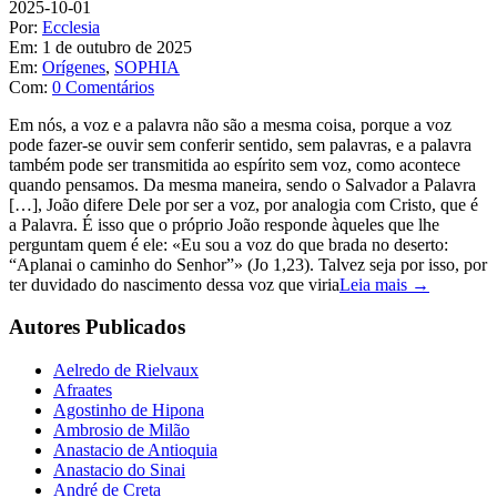
2025-10-01
Por:
Ecclesia
Em:
1 de outubro de 2025
Em:
Orígenes
,
SOPHIA
Com:
0 Comentários
Em nós, a voz e a palavra não são a mesma coisa, porque a voz
pode fazer-se ouvir sem conferir sentido, sem palavras, e a palavra
também pode ser transmitida ao espírito sem voz, como acontece
quando pensamos. Da mesma maneira, sendo o Salvador a Palavra
[…], João difere Dele por ser a voz, por analogia com Cristo, que é
a Palavra. É isso que o próprio João responde àqueles que lhe
perguntam quem é ele: «Eu sou a voz do que brada no deserto:
“Aplanai o caminho do Senhor”» (Jo 1,23). Talvez seja por isso, por
ter duvidado do nascimento dessa voz que viria
Leia mais →
Autores Publicados
Aelredo de Rielvaux
Afraates
Agostinho de Hipona
Ambrosio de Milão
Anastacio de Antioquia
Anastacio do Sinai
André de Creta