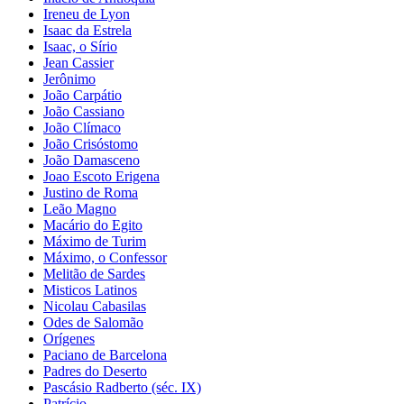
Ireneu de Lyon
Isaac da Estrela
Isaac, o Sírio
Jean Cassier
Jerônimo
João Carpátio
João Cassiano
João Clímaco
João Crisóstomo
João Damasceno
Joao Escoto Erigena
Justino de Roma
Leão Magno
Macário do Egito
Máximo de Turim
Máximo, o Confessor
Melitão de Sardes
Misticos Latinos
Nicolau Cabasilas
Odes de Salomão
Orígenes
Paciano de Barcelona
Padres do Deserto
Pascásio Radberto (séc. IX)
Patrício