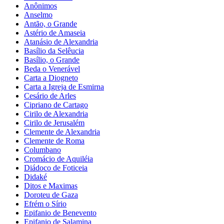
Anônimos
Anselmo
Antão, o Grande
Astério de Amaseia
Atanásio de Alexandria
Basílio da Selêucia
Basílio, o Grande
Beda o Venerável
Carta a Diogneto
Carta a Igreja de Esmirna
Cesário de Arles
Cipriano de Cartago
Cirilo de Alexandria
Cirilo de Jerusalém
Clemente de Alexandria
Clemente de Roma
Columbano
Cromácio de Aquiléia
Diádoco de Foticeia
Didaké
Ditos e Maximas
Doroteu de Gaza
Efrém o Sírio
Epifanio de Benevento
Epifanio de Salamina