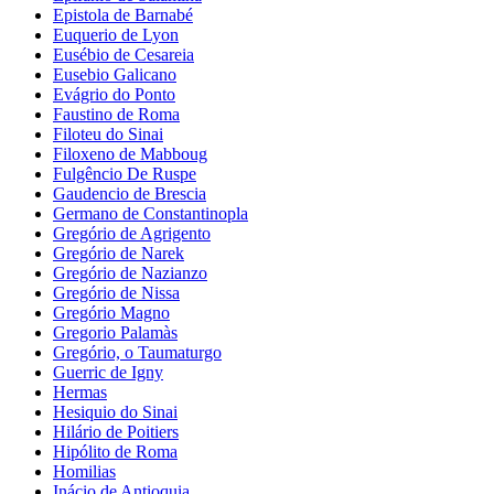
Epistola de Barnabé
Euquerio de Lyon
Eusébio de Cesareia
Eusebio Galicano
Evágrio do Ponto
Faustino de Roma
Filoteu do Sinai
Filoxeno de Mabboug
Fulgêncio De Ruspe
Gaudencio de Brescia
Germano de Constantinopla
Gregório de Agrigento
Gregório de Narek
Gregório de Nazianzo
Gregório de Nissa
Gregório Magno
Gregorio Palamàs
Gregório, o Taumaturgo
Guerric de Igny
Hermas
Hesiquio do Sinai
Hilário de Poitiers
Hipólito de Roma
Homilias
Inácio de Antioquia