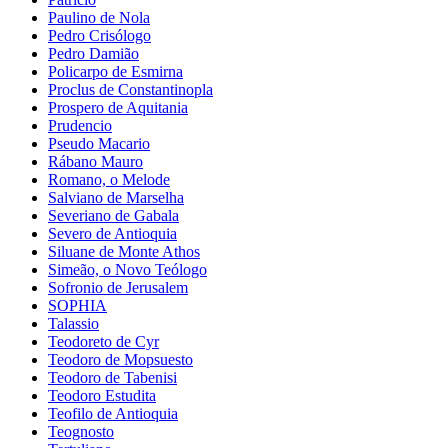
Paulino de Nola
Pedro Crisólogo
Pedro Damião
Policarpo de Esmirna
Proclus de Constantinopla
Prospero de Aquitania
Prudencio
Pseudo Macario
Rábano Mauro
Romano, o Melode
Salviano de Marselha
Severiano de Gabala
Severo de Antioquia
Siluane de Monte Athos
Simeão, o Novo Teólogo
Sofronio de Jerusalem
SOPHIA
Talassio
Teodoreto de Cyr
Teodoro de Mopsuesto
Teodoro de Tabenisi
Teodoro Estudita
Teofilo de Antioquia
Teognosto