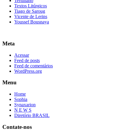
Tertuliano
Textos Litúrgicos
Tiago de Saroug
Vicente de Lerins
Youssef Bousnaya
Meta
Acessar
Feed de posts
Feed de comentários
WordPress.org
Menu
Home
Sophia
Synaxarion
N E W S
Diretório BRASIL
Contate-nos