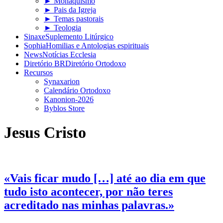
► Monaquismo
► Pais da Igreja
► Temas pastorais
► Teologia
Sinaxe
Suplemento Litúrgico
Sophia
Homilias e Antologias espirituais
News
Notícias Ecclesia
Diretório BR
Diretório Ortodoxo
Recursos
Synaxarion
Calendário Ortodoxo
Kanonion-2026
Byblos Store
Jesus Cristo
«Vais ficar mudo […] até ao dia em que
tudo isto acontecer, por não teres
acreditado nas minhas palavras.»