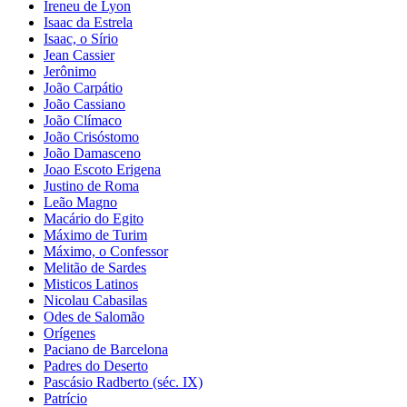
Ireneu de Lyon
Isaac da Estrela
Isaac, o Sírio
Jean Cassier
Jerônimo
João Carpátio
João Cassiano
João Clímaco
João Crisóstomo
João Damasceno
Joao Escoto Erigena
Justino de Roma
Leão Magno
Macário do Egito
Máximo de Turim
Máximo, o Confessor
Melitão de Sardes
Misticos Latinos
Nicolau Cabasilas
Odes de Salomão
Orígenes
Paciano de Barcelona
Padres do Deserto
Pascásio Radberto (séc. IX)
Patrício