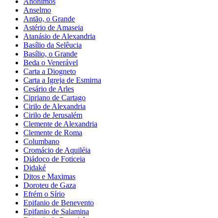
Anônimos
Anselmo
Antão, o Grande
Astério de Amaseia
Atanásio de Alexandria
Basílio da Selêucia
Basílio, o Grande
Beda o Venerável
Carta a Diogneto
Carta a Igreja de Esmirna
Cesário de Arles
Cipriano de Cartago
Cirilo de Alexandria
Cirilo de Jerusalém
Clemente de Alexandria
Clemente de Roma
Columbano
Cromácio de Aquiléia
Diádoco de Foticeia
Didaké
Ditos e Maximas
Doroteu de Gaza
Efrém o Sírio
Epifanio de Benevento
Epifanio de Salamina