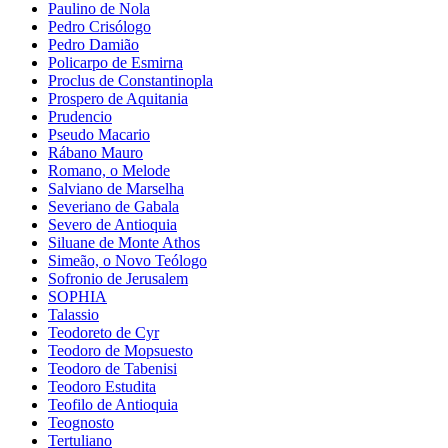
Paulino de Nola
Pedro Crisólogo
Pedro Damião
Policarpo de Esmirna
Proclus de Constantinopla
Prospero de Aquitania
Prudencio
Pseudo Macario
Rábano Mauro
Romano, o Melode
Salviano de Marselha
Severiano de Gabala
Severo de Antioquia
Siluane de Monte Athos
Simeão, o Novo Teólogo
Sofronio de Jerusalem
SOPHIA
Talassio
Teodoreto de Cyr
Teodoro de Mopsuesto
Teodoro de Tabenisi
Teodoro Estudita
Teofilo de Antioquia
Teognosto
Tertuliano