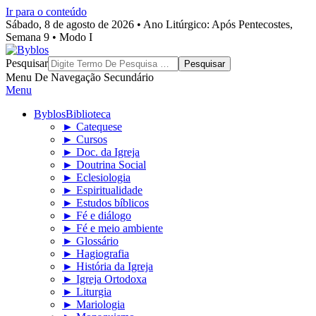
Ir para o conteúdo
Sábado, 8 de agosto de 2026 • Ano Litúrgico: Após Pentecostes,
Semana 9 • Modo I
Byblos
Pesquisar
Menu De Navegação Secundário
Menu
Byblos
Biblioteca
► Catequese
► Cursos
► Doc. da Igreja
► Doutrina Social
► Eclesiologia
► Espiritualidade
► Estudos bíblicos
► Fé e diálogo
► Fé e meio ambiente
► Glossário
► Hagiografia
► História da Igreja
► Igreja Ortodoxa
► Liturgia
► Mariologia