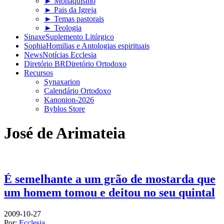
► Monaquismo
► Pais da Igreja
► Temas pastorais
► Teologia
Sinaxe
Suplemento Litúrgico
Sophia
Homilias e Antologias espirituais
News
Notícias Ecclesia
Diretório BR
Diretório Ortodoxo
Recursos
Synaxarion
Calendário Ortodoxo
Kanonion-2026
Byblos Store
José de Arimateia
É semelhante a um grão de mostarda que
um homem tomou e deitou no seu quintal
2009-10-27
Por:
Ecclesia