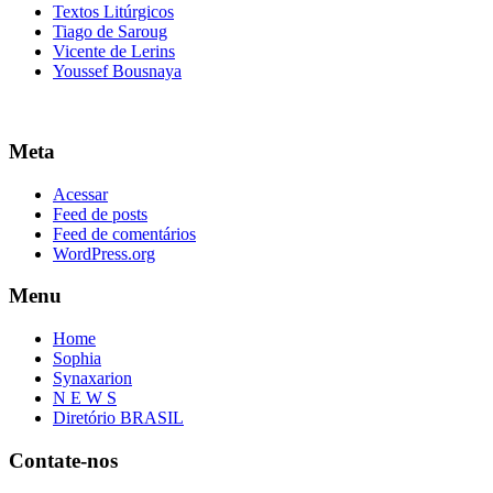
Textos Litúrgicos
Tiago de Saroug
Vicente de Lerins
Youssef Bousnaya
Meta
Acessar
Feed de posts
Feed de comentários
WordPress.org
Menu
Home
Sophia
Synaxarion
N E W S
Diretório BRASIL
Contate-nos