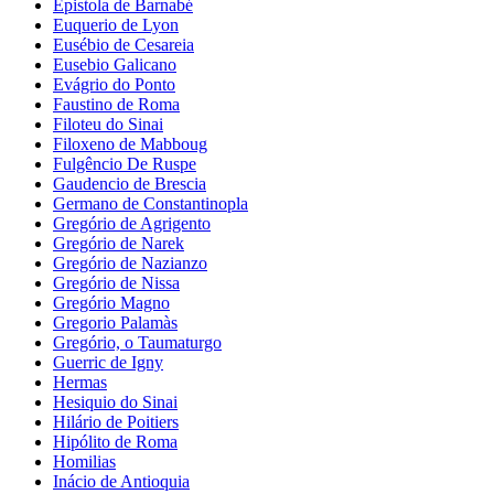
Epistola de Barnabé
Euquerio de Lyon
Eusébio de Cesareia
Eusebio Galicano
Evágrio do Ponto
Faustino de Roma
Filoteu do Sinai
Filoxeno de Mabboug
Fulgêncio De Ruspe
Gaudencio de Brescia
Germano de Constantinopla
Gregório de Agrigento
Gregório de Narek
Gregório de Nazianzo
Gregório de Nissa
Gregório Magno
Gregorio Palamàs
Gregório, o Taumaturgo
Guerric de Igny
Hermas
Hesiquio do Sinai
Hilário de Poitiers
Hipólito de Roma
Homilias
Inácio de Antioquia