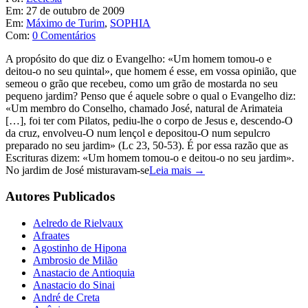
Em:
27 de outubro de 2009
Em:
Máximo de Turim
,
SOPHIA
Com:
0 Comentários
A propósito do que diz o Evangelho: «Um homem tomou-o e
deitou-o no seu quintal», que homem é esse, em vossa opinião, que
semeou o grão que recebeu, como um grão de mostarda no seu
pequeno jardim? Penso que é aquele sobre o qual o Evangelho diz:
«Um membro do Conselho, chamado José, natural de Arimateia
[…], foi ter com Pilatos, pediu-lhe o corpo de Jesus e, descendo-O
da cruz, envolveu-O num lençol e depositou-O num sepulcro
preparado no seu jardim» (Lc 23, 50-53). É por essa razão que as
Escrituras dizem: «Um homem tomou-o e deitou-o no seu jardim».
No jardim de José misturavam-se
Leia mais →
Autores Publicados
Aelredo de Rielvaux
Afraates
Agostinho de Hipona
Ambrosio de Milão
Anastacio de Antioquia
Anastacio do Sinai
André de Creta