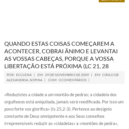
QUANDO ESTAS COISAS COMEÇAREM A
ACONTECER, COBRAI ÂNIMO E LEVANTAI
AS VOSSAS CABEÇAS, PORQUE A VOSSA
LIBERTAÇÃO ESTÁ PRÓXIMA (LC 21, 28
POR:
ECCLESIA
EM:
29 DE NOVEMBRO DE 2009
EM:
CIRILO DE
ALEXANDRIA
,
SOPHIA
COM:
0 COMENTÁRIOS
«Reduzistes a cidade a um montão de pedras; a cidadela dos
orgulhosos está aniquilada, jamais será reedificada. Por isso um
povo forte vos glorifica» (Is 25,2-3). Pertence ao desígnio
constante de Deus omnipotente e aos Seus conselhos
irrepreensíveis reduzir as «cidadelas» a «montões de pedra»,