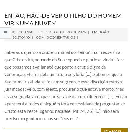
ENTÃO, HÃO-DE VER O FILHO DO HOMEM
VIR NUMA NUVEM
POR:
ECCLESIA
EM:
1 DE OUTUBRO DE 2025
EM:
JOÃO
CRISÓSTOMO
COM:
0 COMENTÁRIOS
Saberás o quanto a cruz é um sinal do Reino? É com esse sinal
que Cristo virá, aquando da Sua segunda e gloriosa vinda! Para
que possamos avaliar até que ponto a cruz é digna de
veneração, Ele fez dela um título de glória […]. Sabemos que a
Sua primeira vinda se fez em segredo, e essa discrição estava
justificada: veio, com efeito, procurar o que estava morto. Mas
essa segunda vinda passar-se-á de maneira diferente […]. Então
aparecerá a todos e ninguém terá necessidade de perguntar se
Cristo está neste lugar ou naquele (Mt 24, 26) […]; não será
preciso perguntarmo-nos se Deus está
LEIA MAIS →