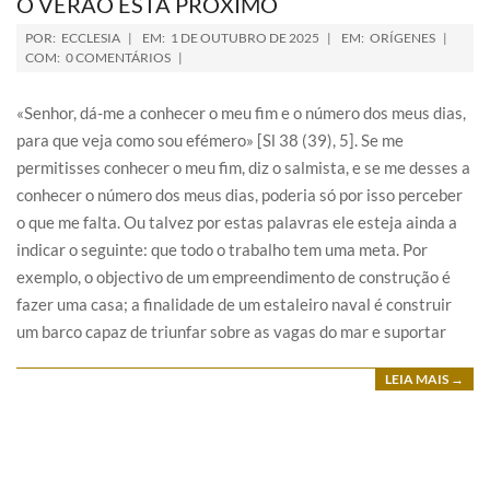
O VERÃO ESTÁ PRÓXIMO
POR:
ECCLESIA
EM:
1 DE OUTUBRO DE 2025
EM:
ORÍGENES
COM:
0 COMENTÁRIOS
«Senhor, dá-me a conhecer o meu fim e o número dos meus dias,
para que veja como sou efémero» [Sl 38 (39), 5]. Se me
permitisses conhecer o meu fim, diz o salmista, e se me desses a
conhecer o número dos meus dias, poderia só por isso perceber
o que me falta. Ou talvez por estas palavras ele esteja ainda a
indicar o seguinte: que todo o trabalho tem uma meta. Por
exemplo, o objectivo de um empreendimento de construção é
fazer uma casa; a finalidade de um estaleiro naval é construir
um barco capaz de triunfar sobre as vagas do mar e suportar
LEIA MAIS →