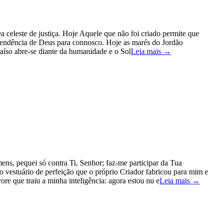
eleste de justiça. Hoje Aquele que não foi criado permite que
scendência de Deus para connosco. Hoje as marés do Jordão
aíso abre-se diante da humanidade e o Sol
Leia mais →
s, pequei só contra Ti, Senhor; faz-me participar da Tua
 vestuário de perfeição que o próprio Criador fabricou para mim e
re que traiu a minha inteligência: agora estou nu e
Leia mais →