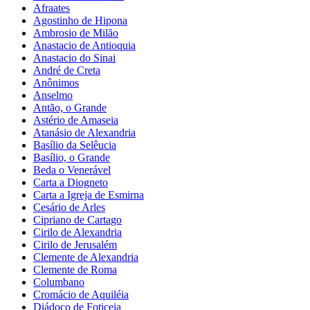
Afraates
Agostinho de Hipona
Ambrosio de Milão
Anastacio de Antioquia
Anastacio do Sinai
André de Creta
Anônimos
Anselmo
Antão, o Grande
Astério de Amaseia
Atanásio de Alexandria
Basílio da Selêucia
Basílio, o Grande
Beda o Venerável
Carta a Diogneto
Carta a Igreja de Esmirna
Cesário de Arles
Cipriano de Cartago
Cirilo de Alexandria
Cirilo de Jerusalém
Clemente de Alexandria
Clemente de Roma
Columbano
Cromácio de Aquiléia
Diádoco de Foticeia