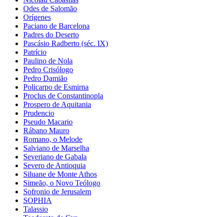
Odes de Salomão
Orígenes
Paciano de Barcelona
Padres do Deserto
Pascásio Radberto (séc. IX)
Patrício
Paulino de Nola
Pedro Crisólogo
Pedro Damião
Policarpo de Esmirna
Proclus de Constantinopla
Prospero de Aquitania
Prudencio
Pseudo Macario
Rábano Mauro
Romano, o Melode
Salviano de Marselha
Severiano de Gabala
Severo de Antioquia
Siluane de Monte Athos
Simeão, o Novo Teólogo
Sofronio de Jerusalem
SOPHIA
Talassio