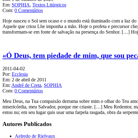
Em:
SOPHIA
,
Textos Litúrgicos
Com:
0 Comentários
Hoje nasceu o Sol sem ocaso e o mundo está iluminado com a luz do 
Aquele que criou Lhe imponha a mão. Hoje o profeta e precursor cheg
transformam-se em fonte de salvação na presença do Senhor. […] Hoj
«Ó Deus, tem piedade de mim, que sou pe
2011-04-02
Por:
Ecclesia
Em:
2 de abril de 2011
Em:
André de Creta
,
SOPHIA
Com:
0 Comentários
Meu Deus, na Tua compaixão derrama sobre mim o olhar do Teu amor E
misericórdia, meu Salvador, porque me criaste. […] Meu Redentor, ma
estou nu; em seu lugar quis usar uma farpela rasgada, obra da serpent
Autores Publicados
Aelredo de Rielvaux