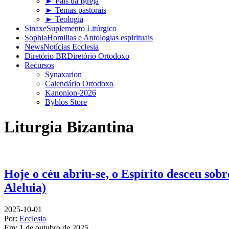
► Pais da Igreja
► Temas pastorais
► Teologia
Sinaxe
Suplemento Litúrgico
Sophia
Homilias e Antologias espirituais
News
Notícias Ecclesia
Diretório BR
Diretório Ortodoxo
Recursos
Synaxarion
Calendário Ortodoxo
Kanonion-2026
Byblos Store
Liturgia Bizantina
Hoje o céu abriu-se, o Espírito desceu sob
Aleluia)
2025-10-01
Por:
Ecclesia
Em:
1 de outubro de 2025