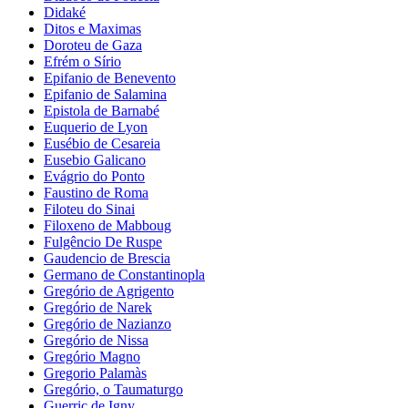
Didaké
Ditos e Maximas
Doroteu de Gaza
Efrém o Sírio
Epifanio de Benevento
Epifanio de Salamina
Epistola de Barnabé
Euquerio de Lyon
Eusébio de Cesareia
Eusebio Galicano
Evágrio do Ponto
Faustino de Roma
Filoteu do Sinai
Filoxeno de Mabboug
Fulgêncio De Ruspe
Gaudencio de Brescia
Germano de Constantinopla
Gregório de Agrigento
Gregório de Narek
Gregório de Nazianzo
Gregório de Nissa
Gregório Magno
Gregorio Palamàs
Gregório, o Taumaturgo
Guerric de Igny