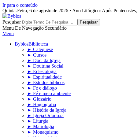
Ir para o conteúdo
Quinta-Feira, 6 de agosto de 2026 • Ano Litúrgico: Após Pentecoste
Byblos
Pesquisar
Menu De Navegação Secundário
Menu
Byblos
Biblioteca
► Catequese
► Cursos
► Doc. da Igreja
► Doutrina Social
► Eclesiologia
► Espiritualidade
► Estudos bíblicos
► Fé e diálogo
► Fé e meio ambiente
► Glossário
► Hagiografia
► História da Igreja
► Igreja Ortodoxa
► Liturgia
► Mariologia
► Monaquismo