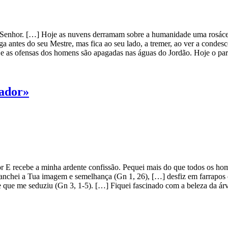
Senhor. […] Hoje as nuvens derramam sobre a humanidade uma rosácea c
a antes do seu Mestre, mas fica ao seu lado, a tremer, ao ver a conde
e as ofensas dos homens são apagadas nas águas do Jordão. Hoje o par
cador»
 recebe a minha ardente confissão. Pequei mais do que todos os homen
nchei a Tua imagem e semelhança (Gn 1, 26), […] desfiz em farrapos o
e que me seduziu (Gn 3, 1-5). […] Fiquei fascinado com a beleza da árvo