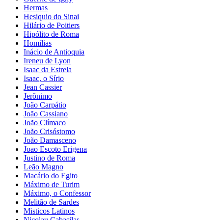
Hermas
Hesiquio do Sinai
Hilário de Poitiers
Hipólito de Roma
Homilias
Inácio de Antioquia
Ireneu de Lyon
Isaac da Estrela
Isaac, o Sírio
Jean Cassier
Jerônimo
João Carpátio
João Cassiano
João Clímaco
João Crisóstomo
João Damasceno
Joao Escoto Erigena
Justino de Roma
Leão Magno
Macário do Egito
Máximo de Turim
Máximo, o Confessor
Melitão de Sardes
Misticos Latinos
Nicolau Cabasilas