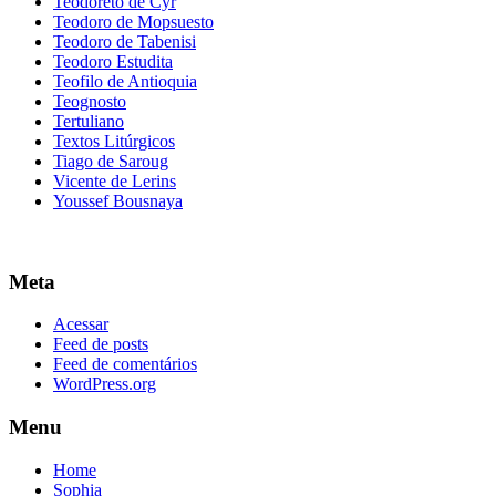
Teodoreto de Cyr
Teodoro de Mopsuesto
Teodoro de Tabenisi
Teodoro Estudita
Teofilo de Antioquia
Teognosto
Tertuliano
Textos Litúrgicos
Tiago de Saroug
Vicente de Lerins
Youssef Bousnaya
Meta
Acessar
Feed de posts
Feed de comentários
WordPress.org
Menu
Home
Sophia