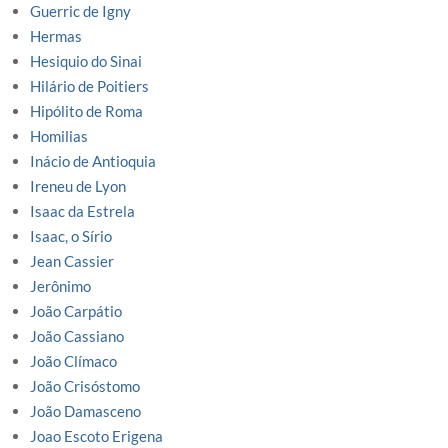
Guerric de Igny
Hermas
Hesiquio do Sinai
Hilário de Poitiers
Hipólito de Roma
Homilias
Inácio de Antioquia
Ireneu de Lyon
Isaac da Estrela
Isaac, o Sírio
Jean Cassier
Jerônimo
João Carpátio
João Cassiano
João Clímaco
João Crisóstomo
João Damasceno
Joao Escoto Erigena