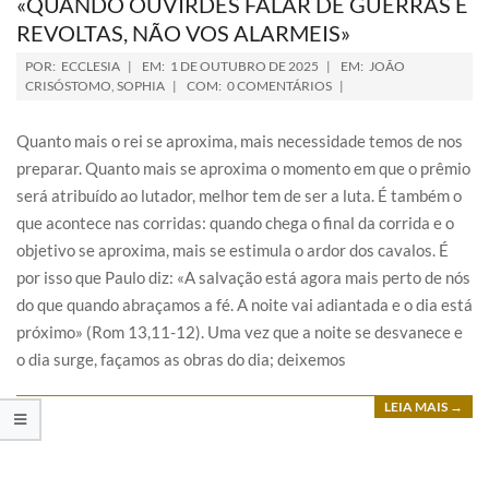
«QUANDO OUVIRDES FALAR DE GUERRAS E
REVOLTAS, NÃO VOS ALARMEIS»
POR:
ECCLESIA
EM:
1 DE OUTUBRO DE 2025
EM:
JOÃO
CRISÓSTOMO
,
SOPHIA
COM:
0 COMENTÁRIOS
Quanto mais o rei se aproxima, mais necessidade temos de nos
preparar. Quanto mais se aproxima o momento em que o prêmio
será atribuído ao lutador, melhor tem de ser a luta. É também o
que acontece nas corridas: quando chega o final da corrida e o
objetivo se aproxima, mais se estimula o ardor dos cavalos. É
por isso que Paulo diz: «A salvação está agora mais perto de nós
do que quando abraçamos a fé. A noite vai adiantada e o dia está
próximo» (Rom 13,11-12). Uma vez que a noite se desvanece e
o dia surge, façamos as obras do dia; deixemos
LEIA MAIS →