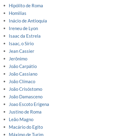
Hipólito de Roma
Homilias
Inácio de Antioquia
Ireneu de Lyon
Isaac da Estrela
Isaac, o Sírio
Jean Cassier
Jerônimo
João Carpátio
João Cassiano
João Clímaco
João Crisóstomo
João Damasceno
Joao Escoto Erigena
Justino de Roma
Leão Magno
Macário do Egito
Máximo de Turim