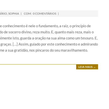
SÍRIO
,
SOPHIA
COM:
0 COMENTÁRIOS
 conhecimento é nele o fundamento, a raiz, o princípio de
de socorro divino, reza muito. E, quanto mais reza, mais o
lmente isto, guarda a oração na sua alma como um tesouro. E,
e graças. […] Assim, guiado por este conhecimento e admirando
rime a sua gratidão, nos píncaros do seu maravilhamento.
LEIA MAIS →