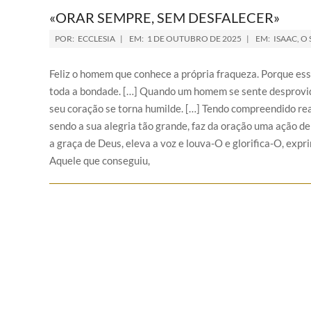
«ORAR SEMPRE, SEM DESFALECER»
POR:
ECCLESIA
EM:
1 DE OUTUBRO DE 2025
EM:
ISAAC, O 
Feliz o homem que conhece a própria fraqueza. Porque esse
toda a bondade. […] Quando um homem se sente desprovido 
seu coração se torna humilde. […] Tendo compreendido rea
sendo a sua alegria tão grande, faz da oração uma ação d
a graça de Deus, eleva a voz e louva-O e glorifica-O, exp
Aquele que conseguiu,