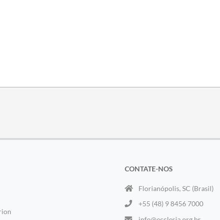
CONTATE-NOS
Florianópolis, SC (Brasil)
+55 (48) 9 8456 7000
rion
info@ecclesia.org.br