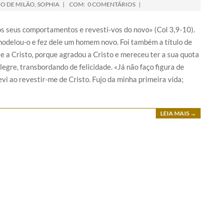
O DE MILÃO
,
SOPHIA
COM:
0 COMENTÁRIOS
s seus comportamentos e revesti-vos do novo» (Col 3,9-10).
emodelou-o e fez dele um homem novo. Foi também a título de
e a Cristo, porque agradou a Cristo e mereceu ter a sua quota
alegre, transbordando de felicidade. «Já não faço figura de
Levi ao revestir-me de Cristo. Fujo da minha primeira vida;
LEIA MAIS →