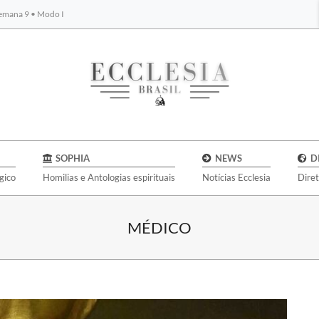
Semana 9 • Modo I
BYBLOS
SOPHIA
NEWS
D
gico
Homilias e Antologias espirituais
Notícias Ecclesia
Dire
MÉDICO