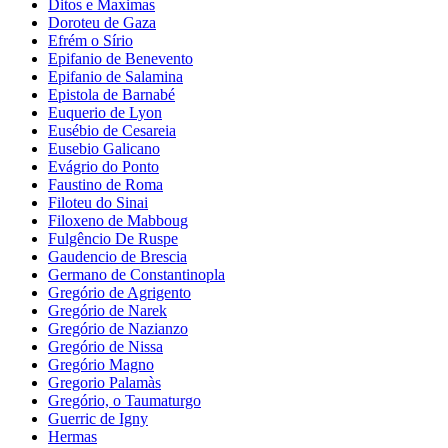
Ditos e Maximas
Doroteu de Gaza
Efrém o Sírio
Epifanio de Benevento
Epifanio de Salamina
Epistola de Barnabé
Euquerio de Lyon
Eusébio de Cesareia
Eusebio Galicano
Evágrio do Ponto
Faustino de Roma
Filoteu do Sinai
Filoxeno de Mabboug
Fulgêncio De Ruspe
Gaudencio de Brescia
Germano de Constantinopla
Gregório de Agrigento
Gregório de Narek
Gregório de Nazianzo
Gregório de Nissa
Gregório Magno
Gregorio Palamàs
Gregório, o Taumaturgo
Guerric de Igny
Hermas