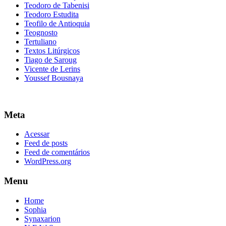
Teodoro de Tabenisi
Teodoro Estudita
Teofilo de Antioquia
Teognosto
Tertuliano
Textos Litúrgicos
Tiago de Saroug
Vicente de Lerins
Youssef Bousnaya
Meta
Acessar
Feed de posts
Feed de comentários
WordPress.org
Menu
Home
Sophia
Synaxarion