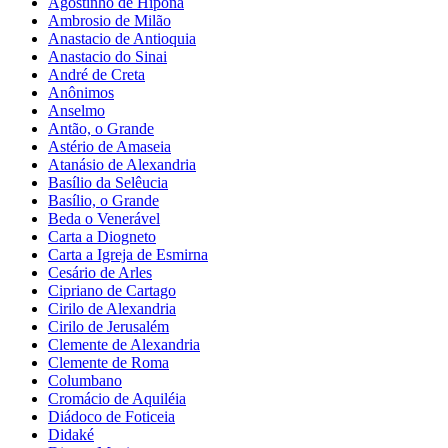
Agostinho de Hipona
Ambrosio de Milão
Anastacio de Antioquia
Anastacio do Sinai
André de Creta
Anônimos
Anselmo
Antão, o Grande
Astério de Amaseia
Atanásio de Alexandria
Basílio da Selêucia
Basílio, o Grande
Beda o Venerável
Carta a Diogneto
Carta a Igreja de Esmirna
Cesário de Arles
Cipriano de Cartago
Cirilo de Alexandria
Cirilo de Jerusalém
Clemente de Alexandria
Clemente de Roma
Columbano
Cromácio de Aquiléia
Diádoco de Foticeia
Didaké