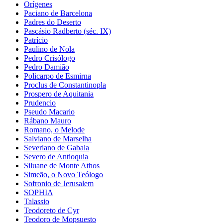
Orígenes
Paciano de Barcelona
Padres do Deserto
Pascásio Radberto (séc. IX)
Patrício
Paulino de Nola
Pedro Crisólogo
Pedro Damião
Policarpo de Esmirna
Proclus de Constantinopla
Prospero de Aquitania
Prudencio
Pseudo Macario
Rábano Mauro
Romano, o Melode
Salviano de Marselha
Severiano de Gabala
Severo de Antioquia
Siluane de Monte Athos
Simeão, o Novo Teólogo
Sofronio de Jerusalem
SOPHIA
Talassio
Teodoreto de Cyr
Teodoro de Mopsuesto