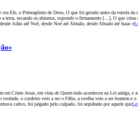
era Ele, o Primogénito de Deus, O que foi gerado antes da estrela da ma
do a terra, secando os abismos, expondo o firmamento […], O que criou
u desde Adão até Noé, desde Noé até Abraão, desde Abraão até Isaac e
L
ção»
am em Cristo Jesus, em vista de Quem tudo aconteceu na Lei antiga, e a
 verdade, o cordeiro veio a ser o Filho, a ovelha veio a ser homem e 
ntrava cativo, foi julgado pelo culpado, foi sepultado por aquele que
Le