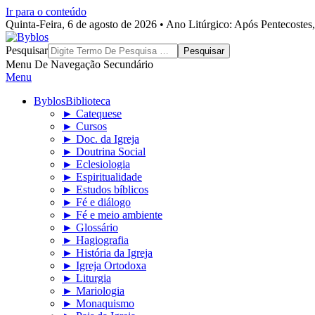
Ir para o conteúdo
Quinta-Feira, 6 de agosto de 2026 • Ano Litúrgico: Após Pentecoste
Byblos
Pesquisar
Menu De Navegação Secundário
Menu
Byblos
Biblioteca
► Catequese
► Cursos
► Doc. da Igreja
► Doutrina Social
► Eclesiologia
► Espiritualidade
► Estudos bíblicos
► Fé e diálogo
► Fé e meio ambiente
► Glossário
► Hagiografia
► História da Igreja
► Igreja Ortodoxa
► Liturgia
► Mariologia
► Monaquismo