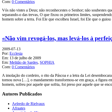
Com:
0 Comentários
Vós não vistes a Deus; não reconhecestes o Senhor; não soubestes que 
separando-o das trevas, O que fixou os primeiros limites, suspenden
homem sobre a terra. Foi Ele que escolheu Israel, foi Ele que o guio
«Não vim revogá-los, mas levá-los à perfei
2009-07-13
Por:
Ecclesia
Em:
13 de julho de 2009
Em:
Melitão de Sardes
,
SOPHIA
Com:
0 Comentários
A imolação do cordeiro, o rito da Páscoa e a letra da Lei desembocar
tornou nova […], o mandamento transformou-se em graça, a figura em
homem, sofreu por aquele que sofria, foi preso por aquele que se enco
Autores Publicados
Aelredo de Rielvaux
Afraates