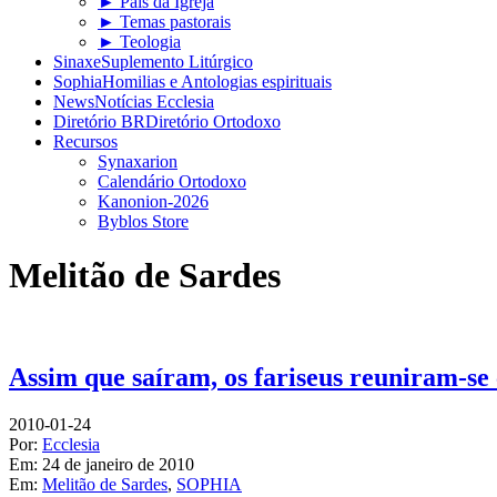
► Pais da Igreja
► Temas pastorais
► Teologia
Sinaxe
Suplemento Litúrgico
Sophia
Homilias e Antologias espirituais
News
Notícias Ecclesia
Diretório BR
Diretório Ortodoxo
Recursos
Synaxarion
Calendário Ortodoxo
Kanonion-2026
Byblos Store
Melitão de Sardes
Assim que saíram, os fariseus reuniram-se
2010-01-24
Por:
Ecclesia
Em:
24 de janeiro de 2010
Em:
Melitão de Sardes
,
SOPHIA