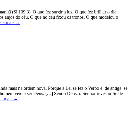
nhã (Sl 109,3), O que fez surgir a luz, O que fez brilhar o dia,
 os anjos do céu, O que no céu fixou os tronos, O que modelou o
eia mais →
inda mais na ordem nova. Porque a Lei se fez o Verbo e, de antiga, se
o homem veio a ser Deus. […] Sendo Deus, o Senhor revestiu-Se de
ia mais →