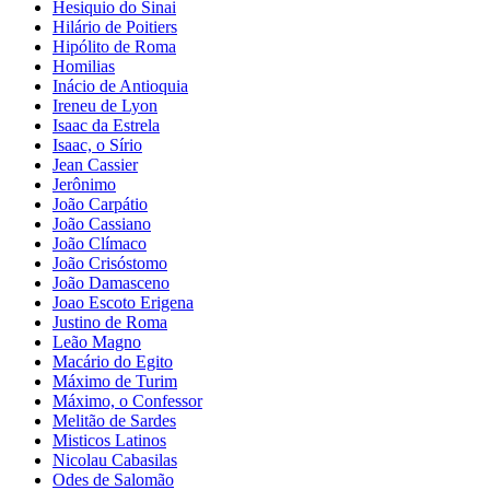
Hesiquio do Sinai
Hilário de Poitiers
Hipólito de Roma
Homilias
Inácio de Antioquia
Ireneu de Lyon
Isaac da Estrela
Isaac, o Sírio
Jean Cassier
Jerônimo
João Carpátio
João Cassiano
João Clímaco
João Crisóstomo
João Damasceno
Joao Escoto Erigena
Justino de Roma
Leão Magno
Macário do Egito
Máximo de Turim
Máximo, o Confessor
Melitão de Sardes
Misticos Latinos
Nicolau Cabasilas
Odes de Salomão