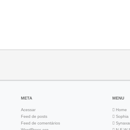
META
MENU
Acessar
Home
Feed de posts
Sophia
Feed de comentários
Synaxa
WordPress.org
N E W 