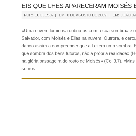
EIS QUE LHES APARECERAM MOISÉS 
POR:
ECCLESIA
EM:
6 DE AGOSTO DE 2009
EM:
JOÃO D
«Uma nuvem luminosa cobriu-os com a sua sombra» e os
Salvador, com Moisés e Elias na nuvem. Outrora, é certo
dando assim a compreender que a Lei era uma sombra. Es
que sombra dos bens futuros, não a própria realidade» (He
na glória passageira do rosto de Moisés» (Col 3,7). «Mas 
somos