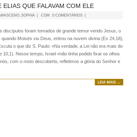
E ELIAS QUE FALAVAM COM ELE
AMASCENO
,
SOPHIA
COM:
0 COMENTÁRIOS
 discípulos foram tomados de grande temor vendo Jesus, o
, quando Moisés viu Deus, entrou na nuvem divina (Ex 24,18),
cuta o que diz S. Paulo: «Na verdade, a Lei não era mais do
 10,1). Nesse tempo, Israel «não tinha podido fixar os olhos
nós, com o rosto descoberto, refletimos a glória do Senhor e
LEIA MAIS →