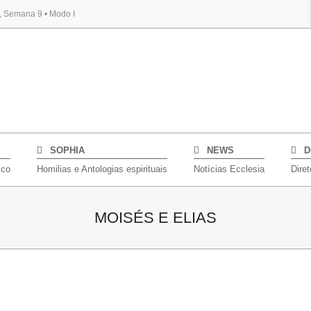
s, Semana 9 • Modo I
BYBLOS
SOPHIA
NEWS
D
ico
Homilias e Antologias espirituais
Notícias Ecclesia
Diret
MOISÉS E ELIAS