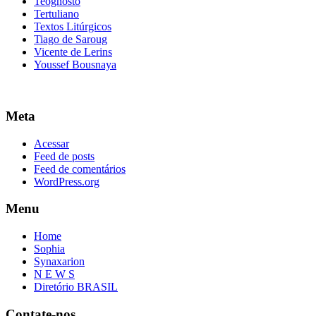
Teognosto
Tertuliano
Textos Litúrgicos
Tiago de Saroug
Vicente de Lerins
Youssef Bousnaya
Meta
Acessar
Feed de posts
Feed de comentários
WordPress.org
Menu
Home
Sophia
Synaxarion
N E W S
Diretório BRASIL
Contate-nos