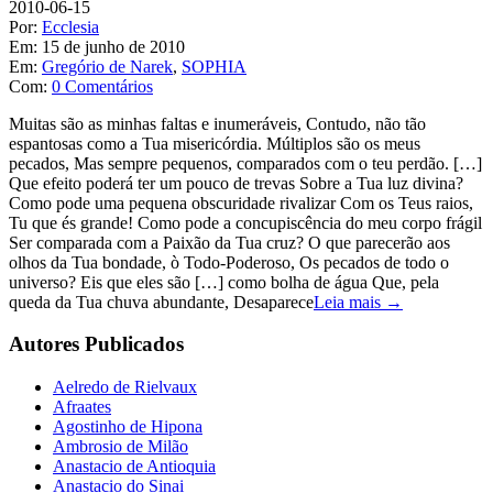
2010-06-15
Por:
Ecclesia
Em:
15 de junho de 2010
Em:
Gregório de Narek
,
SOPHIA
Com:
0 Comentários
Muitas são as minhas faltas e inumeráveis, Contudo, não tão
espantosas como a Tua misericórdia. Múltiplos são os meus
pecados, Mas sempre pequenos, comparados com o teu perdão. […]
Que efeito poderá ter um pouco de trevas Sobre a Tua luz divina?
Como pode uma pequena obscuridade rivalizar Com os Teus raios,
Tu que és grande! Como pode a concupiscência do meu corpo frágil
Ser comparada com a Paixão da Tua cruz? O que parecerão aos
olhos da Tua bondade, ò Todo-Poderoso, Os pecados de todo o
universo? Eis que eles são […] como bolha de água Que, pela
queda da Tua chuva abundante, Desaparece
Leia mais →
Autores Publicados
Aelredo de Rielvaux
Afraates
Agostinho de Hipona
Ambrosio de Milão
Anastacio de Antioquia
Anastacio do Sinai