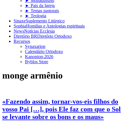
► Monaquismo
► Pais da Igreja
► Temas pastorais
► Teologia
Sinaxe
Suplemento Litúrgico
Sophia
Homilias e Antologias espirituais
News
Notícias Ecclesia
Diretório BR
Diretório Ortodoxo
Recursos
Synaxarion
Calendário Ortodoxo
Kanonion-2026
Byblos Store
monge armênio
«Fazendo assim, tornar-vos-eis filhos do
vosso Pai […], pois Ele faz com que o Sol
se levante sobre os bons e os maus»