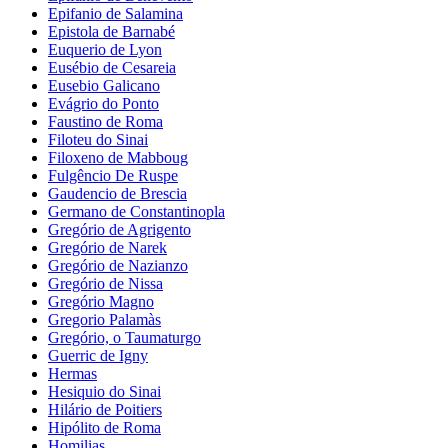
Epifanio de Salamina
Epistola de Barnabé
Euquerio de Lyon
Eusébio de Cesareia
Eusebio Galicano
Evágrio do Ponto
Faustino de Roma
Filoteu do Sinai
Filoxeno de Mabboug
Fulgêncio De Ruspe
Gaudencio de Brescia
Germano de Constantinopla
Gregório de Agrigento
Gregório de Narek
Gregório de Nazianzo
Gregório de Nissa
Gregório Magno
Gregorio Palamàs
Gregório, o Taumaturgo
Guerric de Igny
Hermas
Hesiquio do Sinai
Hilário de Poitiers
Hipólito de Roma
Homilias