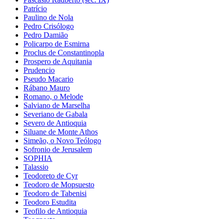
Patrício
Paulino de Nola
Pedro Crisólogo
Pedro Damião
Policarpo de Esmirna
Proclus de Constantinopla
Prospero de Aquitania
Prudencio
Pseudo Macario
Rábano Mauro
Romano, o Melode
Salviano de Marselha
Severiano de Gabala
Severo de Antioquia
Siluane de Monte Athos
Simeão, o Novo Teólogo
Sofronio de Jerusalem
SOPHIA
Talassio
Teodoreto de Cyr
Teodoro de Mopsuesto
Teodoro de Tabenisi
Teodoro Estudita
Teofilo de Antioquia