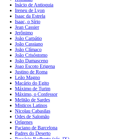
Inácio de Antioquia
Ireneu de Lyon
Isaac da Estrela
Isaac, o Sírio
Jean Cassier
Jerônimo
João Carpátio
João Cassiano
João Clímaco
João Crisóstomo
João Damasceno
Joao Escoto Erigena
Justino de Roma
Leão Magno
Macário do Egito
Máximo de Turim
Máximo, o Confessor
Melitão de Sardes
Misticos Latinos
Nicolau Cabasilas
Odes de Salomão
Orígenes
Paciano de Barcelona
Padres do Deserto
Pascásio Radberto (séc. IX)