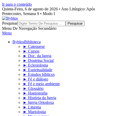
Ir para o conteúdo
Quinta-Feira, 6 de agosto de 2026 • Ano Litúrgico: Após
Pentecostes, Semana 9 • Modo I
Byblos
Pesquisar
Menu De Navegação Secundário
Menu
Byblos
Biblioteca
► Catequese
► Cursos
► Doc. da Igreja
► Doutrina Social
► Eclesiologia
► Espiritualidade
► Estudos bíblicos
► Fé e diálogo
► Fé e meio ambiente
► Glossário
► Hagiografia
► História da Igreja
► Igreja Ortodoxa
► Liturgia
► Mariologia