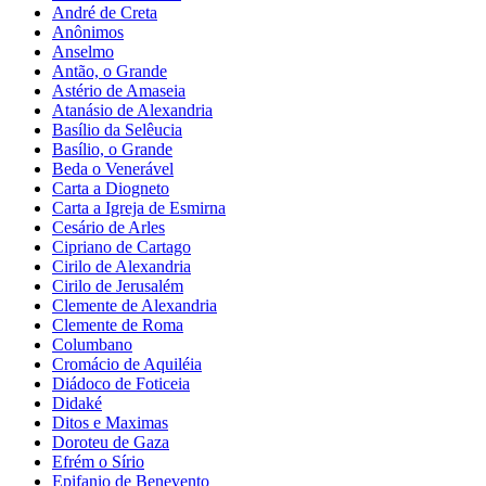
André de Creta
Anônimos
Anselmo
Antão, o Grande
Astério de Amaseia
Atanásio de Alexandria
Basílio da Selêucia
Basílio, o Grande
Beda o Venerável
Carta a Diogneto
Carta a Igreja de Esmirna
Cesário de Arles
Cipriano de Cartago
Cirilo de Alexandria
Cirilo de Jerusalém
Clemente de Alexandria
Clemente de Roma
Columbano
Cromácio de Aquiléia
Diádoco de Foticeia
Didaké
Ditos e Maximas
Doroteu de Gaza
Efrém o Sírio
Epifanio de Benevento