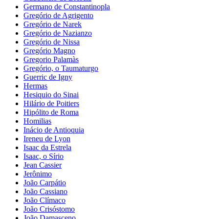
Germano de Constantinopla
Gregório de Agrigento
Gregório de Narek
Gregório de Nazianzo
Gregório de Nissa
Gregório Magno
Gregorio Palamàs
Gregório, o Taumaturgo
Guerric de Igny
Hermas
Hesiquio do Sinai
Hilário de Poitiers
Hipólito de Roma
Homilias
Inácio de Antioquia
Ireneu de Lyon
Isaac da Estrela
Isaac, o Sírio
Jean Cassier
Jerônimo
João Carpátio
João Cassiano
João Clímaco
João Crisóstomo
João Damasceno