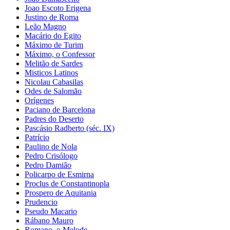
Joao Escoto Erigena
Justino de Roma
Leão Magno
Macário do Egito
Máximo de Turim
Máximo, o Confessor
Melitão de Sardes
Misticos Latinos
Nicolau Cabasilas
Odes de Salomão
Orígenes
Paciano de Barcelona
Padres do Deserto
Pascásio Radberto (séc. IX)
Patrício
Paulino de Nola
Pedro Crisólogo
Pedro Damião
Policarpo de Esmirna
Proclus de Constantinopla
Prospero de Aquitania
Prudencio
Pseudo Macario
Rábano Mauro
Romano, o Melode