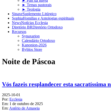
► Pais da Igreja
► Temas pastorais
► Teologia
Sinaxe
Suplemento Litúrgico
Sophia
Homilias e Antologias espirituais
News
Notícias Ecclesia
Diretório BR
Diretório Ortodoxo
Recursos
Synaxarion
Calendário Ortodoxo
Kanonion-2026
Byblos Store
Noite de Páscoa
Vós fazeis resplandecer esta sacratíssima 
2025-10-01
Por:
Ecclesia
Em:
1 de outubro de 2025
Em:
Astério de Amaseia