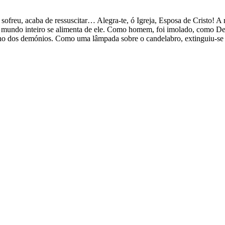
ue sofreu, acaba de ressuscitar… Alegra-te, ó Igreja, Esposa de Cristo! A
undo inteiro se alimenta de ele. Como homem, foi imolado, como Deus
ho dos demónios. Como uma lâmpada sobre o candelabro, extinguiu-se na