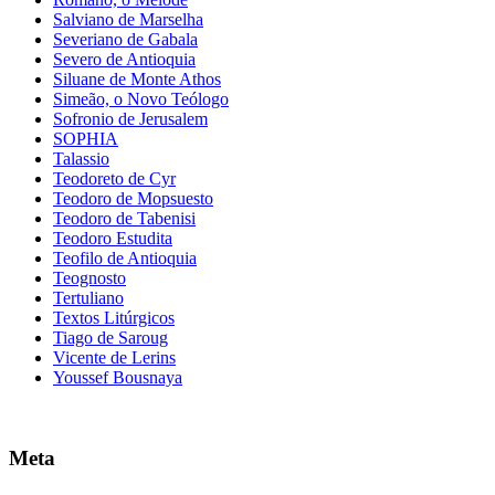
Salviano de Marselha
Severiano de Gabala
Severo de Antioquia
Siluane de Monte Athos
Simeão, o Novo Teólogo
Sofronio de Jerusalem
SOPHIA
Talassio
Teodoreto de Cyr
Teodoro de Mopsuesto
Teodoro de Tabenisi
Teodoro Estudita
Teofilo de Antioquia
Teognosto
Tertuliano
Textos Litúrgicos
Tiago de Saroug
Vicente de Lerins
Youssef Bousnaya
Meta