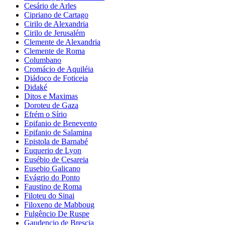
Cesário de Arles
Cipriano de Cartago
Cirilo de Alexandria
Cirilo de Jerusalém
Clemente de Alexandria
Clemente de Roma
Columbano
Cromácio de Aquiléia
Diádoco de Foticeia
Didaké
Ditos e Maximas
Doroteu de Gaza
Efrém o Sírio
Epifanio de Benevento
Epifanio de Salamina
Epistola de Barnabé
Euquerio de Lyon
Eusébio de Cesareia
Eusebio Galicano
Evágrio do Ponto
Faustino de Roma
Filoteu do Sinai
Filoxeno de Mabboug
Fulgêncio De Ruspe
Gaudencio de Brescia