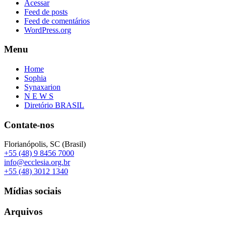
Acessar
Feed de posts
Feed de comentários
WordPress.org
Menu
Home
Sophia
Synaxarion
N E W S
Diretório BRASIL
Contate-nos
Florianópolis, SC (Brasil)
+55 (48) 9 8456 7000
info@ecclesia.org.br
+55 (48) 3012 1340
Mídias sociais
Arquivos