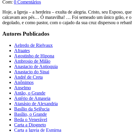
Com:
0 Comentários
Hoje, a Igreja – a herdeira – exulta de alegria. Cristo, seu Esposo, q
calcavam aos pés… Ó maravilha! … Foi semeado um único grão, e o m
degolado, e como pastor, com o cajado da sua cruz dispersou o reban
Autores Publicados
Aelredo de Rielvaux
Afraates
Agostinho de Hipona
Ambrosio de Milão
Anastacio de Antioquia
Anastacio do Sinai
André de Creta
Anônimos
Anselmo
Antão, o Grande
Astério de Amaseia
Atanásio de Alexandria
Basílio da Selêucia
Basílio, o Grande
Beda o Venerável
Carta a Diogneto
Carta a Igreja de Esmirna