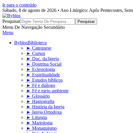
Ir para o conteúdo
Sábado, 8 de agosto de 2026 • Ano Litúrgico: Após Pentecostes, Se
Byblos
Pesquisar
Menu De Navegação Secundário
Menu
Byblos
Biblioteca
► Catequese
► Cursos
► Doc. da Igreja
► Doutrina Social
► Eclesiologia
► Espiritualidade
► Estudos bíblicos
► Fé e diálogo
► Fé e meio ambiente
► Glossário
► Hagiografia
► História da Igreja
► Igreja Ortodoxa
► Liturgia
► Mariologia
► Monaquismo