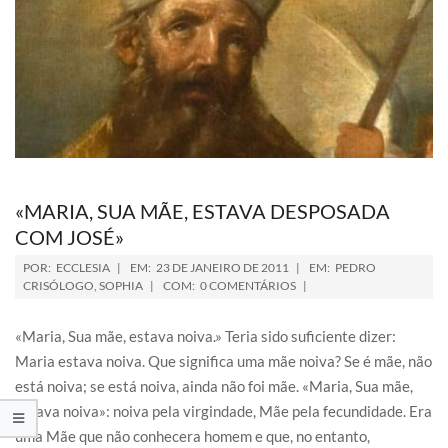
«MARIA, SUA MÃE, ESTAVA DESPOSADA
COM JOSÉ»
POR:
ECCLESIA
EM:
23 DE JANEIRO DE 2011
EM:
PEDRO
CRISÓLOGO
,
SOPHIA
COM:
0 COMENTÁRIOS
«Maria, Sua mãe, estava noiva.» Teria sido suficiente dizer:
Maria estava noiva. Que significa uma mãe noiva? Se é mãe, não
está noiva; se está noiva, ainda não foi mãe. «Maria, Sua mãe,
estava noiva»: noiva pela virgindade, Mãe pela fecundidade. Era
uma Mãe que não conhecera homem e que, no entanto,