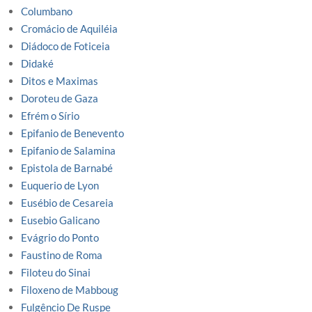
Columbano
Cromácio de Aquiléia
Diádoco de Foticeia
Didaké
Ditos e Maximas
Doroteu de Gaza
Efrém o Sírio
Epifanio de Benevento
Epifanio de Salamina
Epistola de Barnabé
Euquerio de Lyon
Eusébio de Cesareia
Eusebio Galicano
Evágrio do Ponto
Faustino de Roma
Filoteu do Sinai
Filoxeno de Mabboug
Fulgêncio De Ruspe