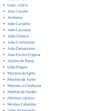
Isaac, o Sírio
Jean Cassier
Jerônimo
João Carpátio
João Cassiano
João Clímaco
João Crisóstomo
João Damasceno
Joao Escoto Erigena
Justino de Roma
Leão Magno
Macário do Egito
Máximo de Turim
Máximo, o Confessor
Melitão de Sardes
Misticos Latinos
Nicolau Cabasilas
Odes de Salomão