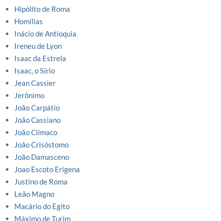
Hipólito de Roma
Homilias
Inácio de Antioquia
Ireneu de Lyon
Isaac da Estrela
Isaac, o Sírio
Jean Cassier
Jerônimo
João Carpátio
João Cassiano
João Clímaco
João Crisóstomo
João Damasceno
Joao Escoto Erigena
Justino de Roma
Leão Magno
Macário do Egito
Máximo de Turim