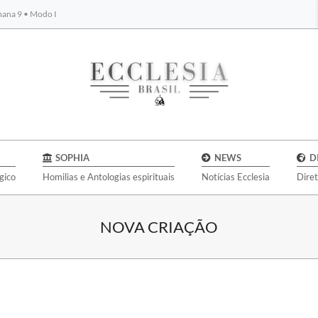
emana 9 • Modo I
BYBLOS
SOPHIA
NEWS
D
gico
Homilias e Antologias espirituais
Notícias Ecclesia
Dire
NOVA CRIAÇÃO