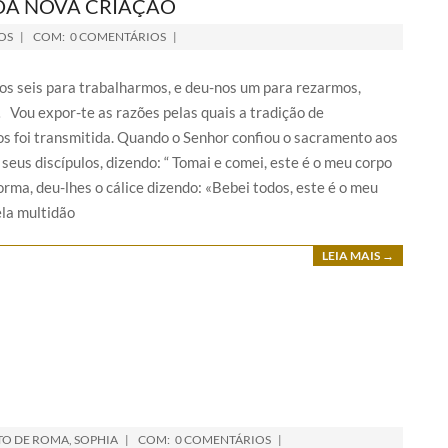
 DA NOVA CRIAÇÃO
OS
COM:
0 COMENTÁRIOS
s seis para trabalharmos, e deu-nos um para rezarmos,
Vou expor-te as razões pelas quais a tradição de
s foi transmitida. Quando o Senhor confiou o sacramento aos
 seus discípulos, dizendo: “ Tomai e comei, este é o meu corpo
ma, deu-lhes o cálice dizendo: «Bebei todos, este é o meu
ela multidão
LEIA MAIS →
TO DE ROMA
,
SOPHIA
COM:
0 COMENTÁRIOS