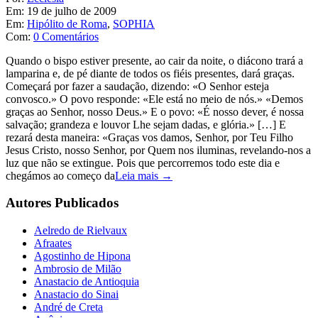
Em:
19 de julho de 2009
Em:
Hipólito de Roma
,
SOPHIA
Com:
0 Comentários
Quando o bispo estiver presente, ao cair da noite, o diácono trará a
lamparina e, de pé diante de todos os fiéis presentes, dará graças.
Começará por fazer a saudação, dizendo: «O Senhor esteja
convosco.» O povo responde: «Ele está no meio de nós.» «Demos
graças ao Senhor, nosso Deus.» E o povo: «É nosso dever, é nossa
salvação; grandeza e louvor Lhe sejam dadas, e glória.» […] E
rezará desta maneira: «Graças vos damos, Senhor, por Teu Filho
Jesus Cristo, nosso Senhor, por Quem nos iluminas, revelando-nos a
luz que não se extingue. Pois que percorremos todo este dia e
chegámos ao começo da
Leia mais →
Autores Publicados
Aelredo de Rielvaux
Afraates
Agostinho de Hipona
Ambrosio de Milão
Anastacio de Antioquia
Anastacio do Sinai
André de Creta