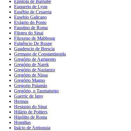
Epistola de Barnabé
Euquerio de Lyon
Eusébio de Cesareia
Eusebio Galicano
Evágrio do Ponto
Faustino de Roma
Filoteu do Sinai
Filoxeno de Mabboug
Fulgêncio De Ruspe
Gaudencio de Brescia
Germano de Constantinopla
Gregório de Agrigento
Gregório de Narek
Gregório de Nazianzo
Gregório de Nissa
Gregório Magno
Gregorio Palamàs
Gregório, o Taumaturgo
Guerric de Igny
Hermas
Hesiquio do Sinai
Hilário de Poitiers
Hipólito de Roma
Homilias
Inácio de Antioquia