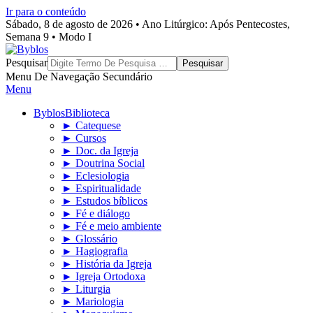
Ir para o conteúdo
Sábado, 8 de agosto de 2026 • Ano Litúrgico: Após Pentecostes,
Semana 9 • Modo I
Byblos
Pesquisar
Menu De Navegação Secundário
Menu
Byblos
Biblioteca
► Catequese
► Cursos
► Doc. da Igreja
► Doutrina Social
► Eclesiologia
► Espiritualidade
► Estudos bíblicos
► Fé e diálogo
► Fé e meio ambiente
► Glossário
► Hagiografia
► História da Igreja
► Igreja Ortodoxa
► Liturgia
► Mariologia