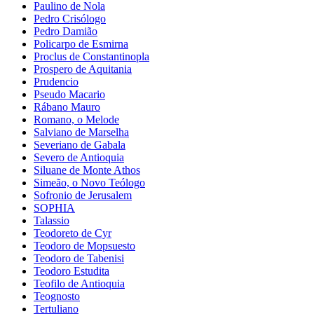
Paulino de Nola
Pedro Crisólogo
Pedro Damião
Policarpo de Esmirna
Proclus de Constantinopla
Prospero de Aquitania
Prudencio
Pseudo Macario
Rábano Mauro
Romano, o Melode
Salviano de Marselha
Severiano de Gabala
Severo de Antioquia
Siluane de Monte Athos
Simeão, o Novo Teólogo
Sofronio de Jerusalem
SOPHIA
Talassio
Teodoreto de Cyr
Teodoro de Mopsuesto
Teodoro de Tabenisi
Teodoro Estudita
Teofilo de Antioquia
Teognosto
Tertuliano