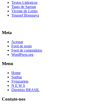
Textos Litúrgicos
Tiago de Saroug
Vicente de Lerins
Youssef Bousnaya
Meta
Acessar
Feed de posts
Feed de comentários
WordPress.org
Menu
Home
Sophia
Synaxarion
N E W S
Diretório BRASIL
Contate-nos