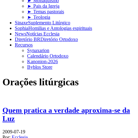
► Monaquismo
► Pais da Igreja
► Temas pastorais
► Teologia
Sinaxe
Suplemento Litúrgico
Sophia
Homilias e Antologias espirituais
News
Notícias Ecclesia
Diretório BR
Diretório Ortodoxo
Recursos
Synaxarion
Calendário Ortodoxo
Kanonion-2026
Byblos Store
Orações litúrgicas
Quem pratica a verdade aproxima-se da
Luz
2009-07-19
Por:
Ecclesia