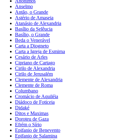
Anônimos
Anselmo
Antão, o Grande
Astério de Amaseia
Atanásio de Alexandria
Basílio da Selêucia
Basílio, o Grande
Beda o Venerável
Carta a Diogneto
Carta a Igreja de Esmirna
Cesário de Arles
Cipriano de Cartago
Cirilo de Alexandria
Cirilo de Jerusalém
Clemente de Alexandria
Clemente de Roma
Columbano
Cromácio de Aquiléia
Diádoco de Foticeia
Didaké
Ditos e Maximas
Doroteu de Gaza
Efrém o Sírio
Epifanio de Benevento
Epifanio de Salamina