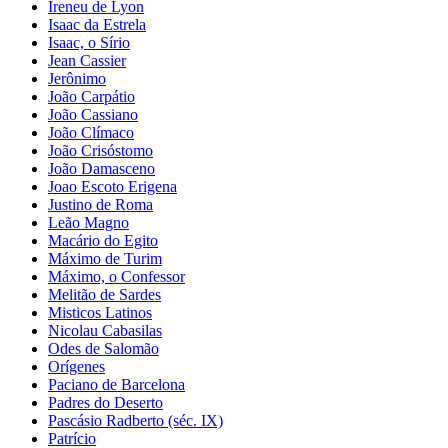
Ireneu de Lyon
Isaac da Estrela
Isaac, o Sírio
Jean Cassier
Jerônimo
João Carpátio
João Cassiano
João Clímaco
João Crisóstomo
João Damasceno
Joao Escoto Erigena
Justino de Roma
Leão Magno
Macário do Egito
Máximo de Turim
Máximo, o Confessor
Melitão de Sardes
Misticos Latinos
Nicolau Cabasilas
Odes de Salomão
Orígenes
Paciano de Barcelona
Padres do Deserto
Pascásio Radberto (séc. IX)
Patrício