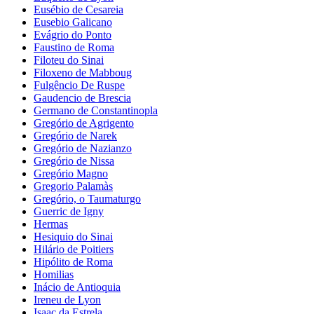
Eusébio de Cesareia
Eusebio Galicano
Evágrio do Ponto
Faustino de Roma
Filoteu do Sinai
Filoxeno de Mabboug
Fulgêncio De Ruspe
Gaudencio de Brescia
Germano de Constantinopla
Gregório de Agrigento
Gregório de Narek
Gregório de Nazianzo
Gregório de Nissa
Gregório Magno
Gregorio Palamàs
Gregório, o Taumaturgo
Guerric de Igny
Hermas
Hesiquio do Sinai
Hilário de Poitiers
Hipólito de Roma
Homilias
Inácio de Antioquia
Ireneu de Lyon
Isaac da Estrela