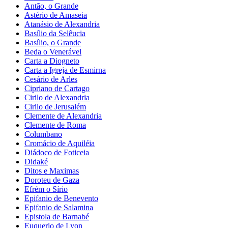
Antão, o Grande
Astério de Amaseia
Atanásio de Alexandria
Basílio da Selêucia
Basílio, o Grande
Beda o Venerável
Carta a Diogneto
Carta a Igreja de Esmirna
Cesário de Arles
Cipriano de Cartago
Cirilo de Alexandria
Cirilo de Jerusalém
Clemente de Alexandria
Clemente de Roma
Columbano
Cromácio de Aquiléia
Diádoco de Foticeia
Didaké
Ditos e Maximas
Doroteu de Gaza
Efrém o Sírio
Epifanio de Benevento
Epifanio de Salamina
Epistola de Barnabé
Euquerio de Lyon