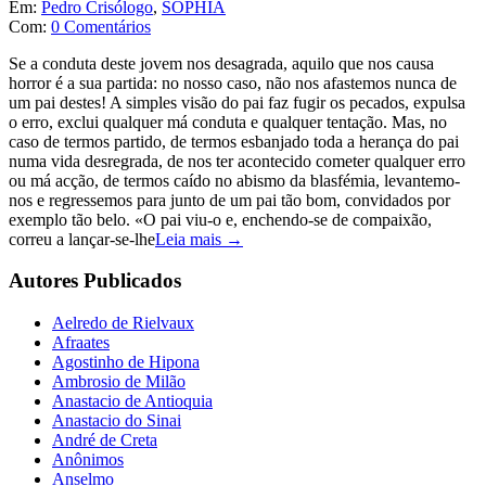
Em:
Pedro Crisólogo
,
SOPHIA
Com:
0 Comentários
Se a conduta deste jovem nos desagrada, aquilo que nos causa
horror é a sua partida: no nosso caso, não nos afastemos nunca de
um pai destes! A simples visão do pai faz fugir os pecados, expulsa
o erro, exclui qualquer má conduta e qualquer tentação. Mas, no
caso de termos partido, de termos esbanjado toda a herança do pai
numa vida desregrada, de nos ter acontecido cometer qualquer erro
ou má acção, de termos caído no abismo da blasfémia, levantemo-
nos e regressemos para junto de um pai tão bom, convidados por
exemplo tão belo. «O pai viu-o e, enchendo-se de compaixão,
correu a lançar-se-lhe
Leia mais →
Autores Publicados
Aelredo de Rielvaux
Afraates
Agostinho de Hipona
Ambrosio de Milão
Anastacio de Antioquia
Anastacio do Sinai
André de Creta
Anônimos
Anselmo