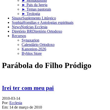
► Monaquismo
► Pais da Igreja
► Temas pastorais
► Teologia
Sinaxe
Suplemento Litúrgico
Sophia
Homilias e Antologias espirituais
News
Notícias Ecclesia
Diretório BR
Diretório Ortodoxo
Recursos
Synaxarion
Calendário Ortodoxo
Kanonion-2026
Byblos Store
Parábola do Filho Pródigo
Irei ter com meu pai
2010-03-14
Por:
Ecclesia
Em:
14 de março de 2010