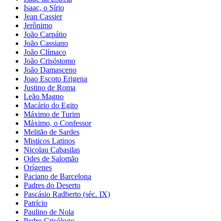
Isaac, o Sírio
Jean Cassier
Jerônimo
João Carpátio
João Cassiano
João Clímaco
João Crisóstomo
João Damasceno
Joao Escoto Erigena
Justino de Roma
Leão Magno
Macário do Egito
Máximo de Turim
Máximo, o Confessor
Melitão de Sardes
Misticos Latinos
Nicolau Cabasilas
Odes de Salomão
Orígenes
Paciano de Barcelona
Padres do Deserto
Pascásio Radberto (séc. IX)
Patrício
Paulino de Nola
Pedro Crisólogo