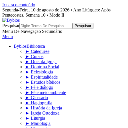
Ir para o conteúdo
Segunda-Feira, 10 de agosto de 2026 • Ano Litúrgico: Após
Pentecostes, Semana 10 • Modo II
Byblos
Pesquisar
Menu De Navegação Secundário
Menu
Byblos
Biblioteca
► Catequese
► Cursos
► Doc. da Igreja
► Doutrina Social
► Eclesiologia
► Espiritualidade
► Estudos bíblicos
► Fé e diálogo
► Fé e meio ambiente
► Glossário
► Hagiografia
► História da Igreja
► Igreja Ortodoxa
► Liturgia
► Mariologia