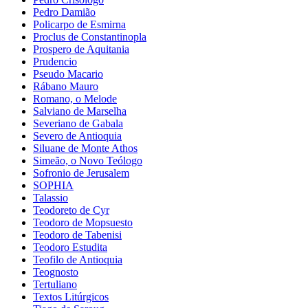
Pedro Damião
Policarpo de Esmirna
Proclus de Constantinopla
Prospero de Aquitania
Prudencio
Pseudo Macario
Rábano Mauro
Romano, o Melode
Salviano de Marselha
Severiano de Gabala
Severo de Antioquia
Siluane de Monte Athos
Simeão, o Novo Teólogo
Sofronio de Jerusalem
SOPHIA
Talassio
Teodoreto de Cyr
Teodoro de Mopsuesto
Teodoro de Tabenisi
Teodoro Estudita
Teofilo de Antioquia
Teognosto
Tertuliano
Textos Litúrgicos