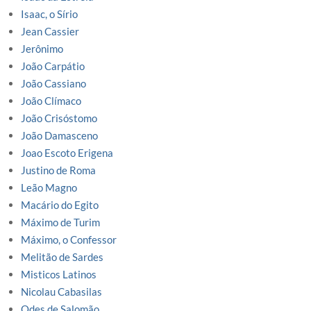
Isaac, o Sírio
Jean Cassier
Jerônimo
João Carpátio
João Cassiano
João Clímaco
João Crisóstomo
João Damasceno
Joao Escoto Erigena
Justino de Roma
Leão Magno
Macário do Egito
Máximo de Turim
Máximo, o Confessor
Melitão de Sardes
Misticos Latinos
Nicolau Cabasilas
Odes de Salomão