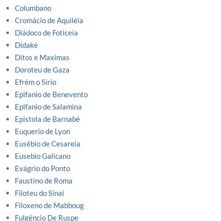
Columbano
Cromácio de Aquiléia
Diádoco de Foticeia
Didaké
Ditos e Maximas
Doroteu de Gaza
Efrém o Sírio
Epifanio de Benevento
Epifanio de Salamina
Epistola de Barnabé
Euquerio de Lyon
Eusébio de Cesareia
Eusebio Galicano
Evágrio do Ponto
Faustino de Roma
Filoteu do Sinai
Filoxeno de Mabboug
Fulgêncio De Ruspe