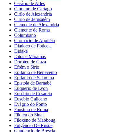
Cesário de Arles
Cipriano de Cartago
Cirilo de Alexandria
Cirilo de Jerusalém
Clemente de Alexandria
Clemente de Roma
Columbano
Cromácio de Aquiléia
Diádoco de Foticeia
Didaké
Ditos e Maximas
Doroteu de Gaza
Efrém o Sírio
Epifanio de Benevento
Epifanio de Salamina
Epistola de Barnabé
Euquerio de Lyon
Eusébio de Cesareia
Eusebio Galicano
Evágrio do Ponto
Faustino de Roma
Filoteu do Sinai
Filoxeno de Mabboug
Fulgêncio De Ruspe
Gaudencio de Brescia