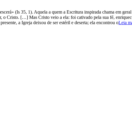
orescerá» (Is 35, 1). Aquela a quem a Escritura inspirada chama em geral d
 o Cristo. […] Mas Cristo veio a ela: foi cativado pela sua fé, enriquec
resente, a Igreja deixou de ser estéril e deserta; ela encontrou o
Leia m