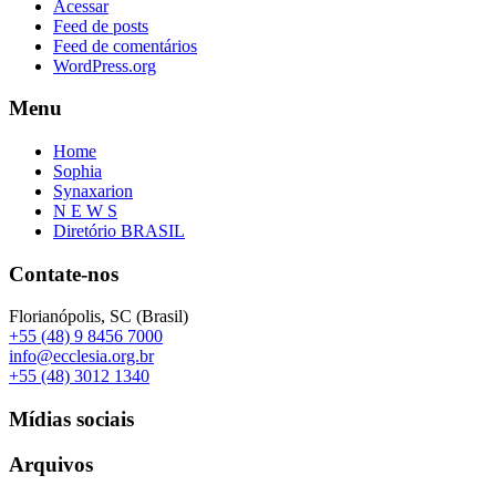
Acessar
Feed de posts
Feed de comentários
WordPress.org
Menu
Home
Sophia
Synaxarion
N E W S
Diretório BRASIL
Contate-nos
Florianópolis, SC (Brasil)
+55 (48) 9 8456 7000
info@ecclesia.org.br
+55 (48) 3012 1340
Mídias sociais
Arquivos