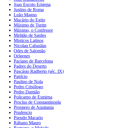
Joao Escoto Erigena
Justino de Roma
Leão Magno
Macário do Egito
Máximo de Turim
Máximo, o Confessor
Melitão de Sardes
Misticos Latinos
Nicolau Cabasilas
Odes de Salomão
Orígenes
Paciano de Barcelona
Padres do Deserto
Pascásio Radberto (séc. IX)
Patrício
Paulino de Nola
Pedro Crisólogo
Pedro Damião
Policarpo de Esmirna
Proclus de Constantinopla
Prospero de Aquitania
Prudencio
Pseudo Macario
Rábano Mauro
Romano, o Melode