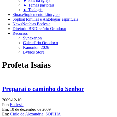
► Pais da Igreja
► Temas pastorais
► Teologia
Sinaxe
Suplemento Litúrgico
Sophia
Homilias e Antologias espirituais
News
Notícias Ecclesia
Diretório BR
Diretório Ortodoxo
Recursos
Synaxarion
Calendário Ortodoxo
Kanonion-2026
Byblos Store
Profeta Isaias
Preparai o caminho do Senhor
2009-12-10
Por:
Ecclesia
Em:
10 de dezembro de 2009
Em:
Cirilo de Alexandria
,
SOPHIA