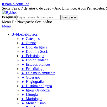
Ir para o conteúdo
Sexta-Feira, 7 de agosto de 2026 • Ano Litúrgico: Após Pentecostes
Byblos
Pesquisar
Menu De Navegação Secundário
Menu
Byblos
Biblioteca
► Catequese
► Cursos
► Doc. da Igreja
► Doutrina Social
► Eclesiologia
► Espiritualidade
► Estudos bíblicos
► Fé e diálogo
► Fé e meio ambiente
► Glossário
► Hagiografia
► História da Igreja
► Igreja Ortodoxa
► Liturgia
► Mariologia
► Monaquismo