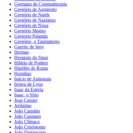
Germano de Constantinopla
Gregório de Agrigento
Gregório de Narek
Gregório de Nazianzo
Gregório de Nissa
Gregório Magno
Gregorio Palamàs
Gregório, o Taumaturgo
Guerric de Igny
Hermas
Hesiquio do Sinai
Hilário de Poitiers
Hipólito de Roma
Homilias
Inácio de Antioquia
Ireneu de Lyon
Isaac da Estrela
Isaac, o Sírio
Jean Cassier
Jerônimo
João Carpátio
João Cassiano
João Clímaco
João Crisóstomo
João Damasceno