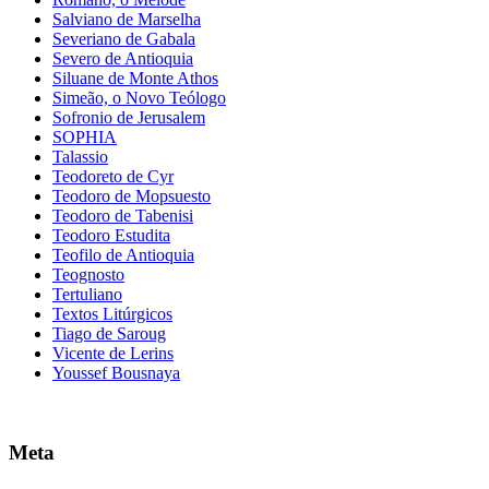
Salviano de Marselha
Severiano de Gabala
Severo de Antioquia
Siluane de Monte Athos
Simeão, o Novo Teólogo
Sofronio de Jerusalem
SOPHIA
Talassio
Teodoreto de Cyr
Teodoro de Mopsuesto
Teodoro de Tabenisi
Teodoro Estudita
Teofilo de Antioquia
Teognosto
Tertuliano
Textos Litúrgicos
Tiago de Saroug
Vicente de Lerins
Youssef Bousnaya
Meta