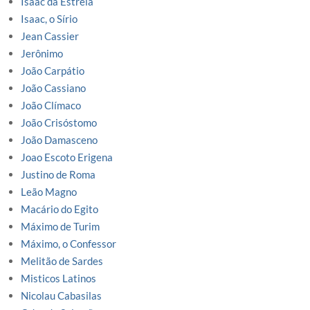
Isaac da Estrela
Isaac, o Sírio
Jean Cassier
Jerônimo
João Carpátio
João Cassiano
João Clímaco
João Crisóstomo
João Damasceno
Joao Escoto Erigena
Justino de Roma
Leão Magno
Macário do Egito
Máximo de Turim
Máximo, o Confessor
Melitão de Sardes
Misticos Latinos
Nicolau Cabasilas