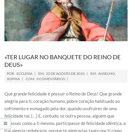
«TER LUGAR NO BANQUETE DO REINO DE
DEUS»
POR:
ECCLESIA
EM:
22 DE AGOSTO DE 2010
EM:
ANSELMO
,
SOPHIA
COM:
0 COMENTÁRIOS
Que grande felicidade é possuir o Reino de Deus! Que grande
alegria para ti, coração humano, pobre coração habituado ao
sofrimento e esmagado pela dor, quando usufruíres de uma
felicidade tal. […] E, contudo, se outra pessoa, alguém que
amasses como a ti mesmo, participasse de felicidade idêntica, a
tua alegria redobraria, porque te alegrarias tanto por ti como