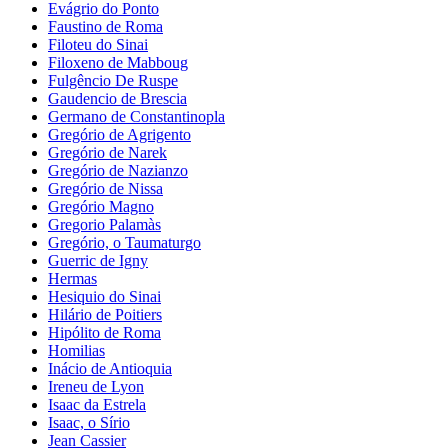
Evágrio do Ponto
Faustino de Roma
Filoteu do Sinai
Filoxeno de Mabboug
Fulgêncio De Ruspe
Gaudencio de Brescia
Germano de Constantinopla
Gregório de Agrigento
Gregório de Narek
Gregório de Nazianzo
Gregório de Nissa
Gregório Magno
Gregorio Palamàs
Gregório, o Taumaturgo
Guerric de Igny
Hermas
Hesiquio do Sinai
Hilário de Poitiers
Hipólito de Roma
Homilias
Inácio de Antioquia
Ireneu de Lyon
Isaac da Estrela
Isaac, o Sírio
Jean Cassier