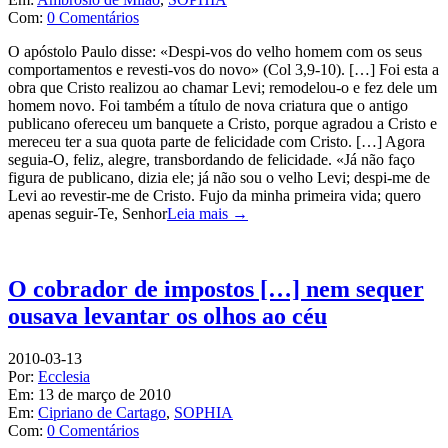
Com:
0 Comentários
O apóstolo Paulo disse: «Despi-vos do velho homem com os seus
comportamentos e revesti-vos do novo» (Col 3,9-10). […] Foi esta a
obra que Cristo realizou ao chamar Levi; remodelou-o e fez dele um
homem novo. Foi também a título de nova criatura que o antigo
publicano ofereceu um banquete a Cristo, porque agradou a Cristo e
mereceu ter a sua quota parte de felicidade com Cristo. […] Agora
seguia-O, feliz, alegre, transbordando de felicidade. «Já não faço
figura de publicano, dizia ele; já não sou o velho Levi; despi-me de
Levi ao revestir-me de Cristo. Fujo da minha primeira vida; quero
apenas seguir-Te, Senhor
Leia mais →
O cobrador de impostos […] nem sequer
ousava levantar os olhos ao céu
2010-03-13
Por:
Ecclesia
Em:
13 de março de 2010
Em:
Cipriano de Cartago
,
SOPHIA
Com:
0 Comentários