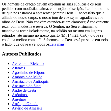
Os homens de oração devem exprimir as suas súplicas e os seus
pedidos com modéstia, calma, contenção e discrição. Lembremo-nos
de que nos estamos a apresentar perante Deus. É necessário que a
atitude do nosso corpo, o nosso tom de voz sejam agradáveis aos
olhos de Deus. Não convém estender-se em clamores; é conveniente
rezar com modéstia e reserva. O Senhor, no Seu ensinamento,
manda-nos rezar isoladamente, na solidão ou mesmo em lugares
retirados, até mesmo no nosso quarto (Mt 14,n23; 6,n6), o que se
coaduna melhor com a fé. Sabemos que Deus está presente em todo
o lado, que ouve e vê todos os
Leia mais →
Autores Publicados
Aelredo de Rielvaux
Afraates
Agostinho de Hipona
Ambrosio de Milão
Anastacio de Antioquia
Anastacio do Sinai
André de Creta
Anônimos
Anselmo
Antão, o Grande
Astério de Amaseia