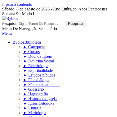
Ir para o conteúdo
Sábado, 8 de agosto de 2026 • Ano Litúrgico: Após Pentecostes,
Semana 9 • Modo I
Byblos
Pesquisar
Menu De Navegação Secundário
Menu
Byblos
Biblioteca
► Catequese
► Cursos
► Doc. da Igreja
► Doutrina Social
► Eclesiologia
► Espiritualidade
► Estudos bíblicos
► Fé e diálogo
► Fé e meio ambiente
► Glossário
► Hagiografia
► História da Igreja
► Igreja Ortodoxa
► Liturgia
► Mariologia