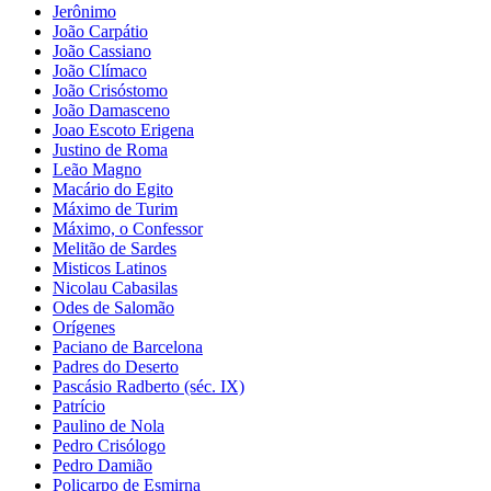
Jerônimo
João Carpátio
João Cassiano
João Clímaco
João Crisóstomo
João Damasceno
Joao Escoto Erigena
Justino de Roma
Leão Magno
Macário do Egito
Máximo de Turim
Máximo, o Confessor
Melitão de Sardes
Misticos Latinos
Nicolau Cabasilas
Odes de Salomão
Orígenes
Paciano de Barcelona
Padres do Deserto
Pascásio Radberto (séc. IX)
Patrício
Paulino de Nola
Pedro Crisólogo
Pedro Damião
Policarpo de Esmirna