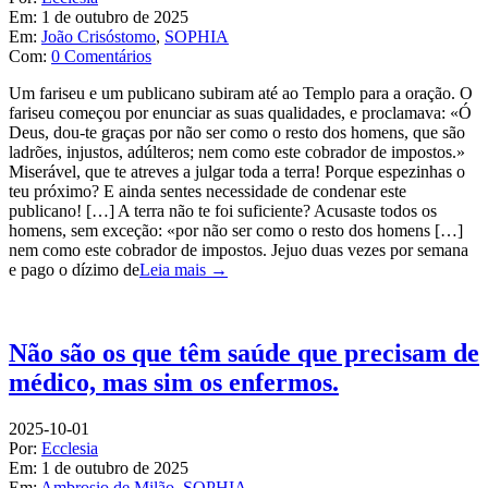
Em:
1 de outubro de 2025
Em:
João Crisóstomo
,
SOPHIA
Com:
0 Comentários
Um fariseu e um publicano subiram até ao Templo para a oração. O
fariseu começou por enunciar as suas qualidades, e proclamava: «Ó
Deus, dou-te graças por não ser como o resto dos homens, que são
ladrões, injustos, adúlteros; nem como este cobrador de impostos.»
Miserável, que te atreves a julgar toda a terra! Porque espezinhas o
teu próximo? E ainda sentes necessidade de condenar este
publicano! […] A terra não te foi suficiente? Acusaste todos os
homens, sem exceção: «por não ser como o resto dos homens […]
nem como este cobrador de impostos. Jejuo duas vezes por semana
e pago o dízimo de
Leia mais →
Não são os que têm saúde que precisam de
médico, mas sim os enfermos.
2025-10-01
Por:
Ecclesia
Em:
1 de outubro de 2025
Em:
Ambrosio de Milão
,
SOPHIA