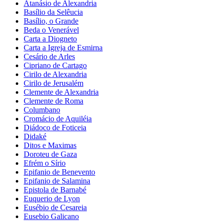
Atanásio de Alexandria
Basílio da Selêucia
Basílio, o Grande
Beda o Venerável
Carta a Diogneto
Carta a Igreja de Esmirna
Cesário de Arles
Cipriano de Cartago
Cirilo de Alexandria
Cirilo de Jerusalém
Clemente de Alexandria
Clemente de Roma
Columbano
Cromácio de Aquiléia
Diádoco de Foticeia
Didaké
Ditos e Maximas
Doroteu de Gaza
Efrém o Sírio
Epifanio de Benevento
Epifanio de Salamina
Epistola de Barnabé
Euquerio de Lyon
Eusébio de Cesareia
Eusebio Galicano