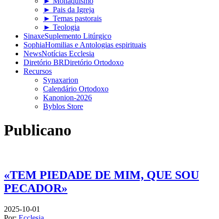
► Monaquismo
► Pais da Igreja
► Temas pastorais
► Teologia
Sinaxe
Suplemento Litúrgico
Sophia
Homilias e Antologias espirituais
News
Notícias Ecclesia
Diretório BR
Diretório Ortodoxo
Recursos
Synaxarion
Calendário Ortodoxo
Kanonion-2026
Byblos Store
Publicano
«TEM PIEDADE DE MIM, QUE SOU
PECADOR»
2025-10-01
Por:
Ecclesia