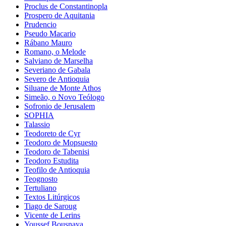
Proclus de Constantinopla
Prospero de Aquitania
Prudencio
Pseudo Macario
Rábano Mauro
Romano, o Melode
Salviano de Marselha
Severiano de Gabala
Severo de Antioquia
Siluane de Monte Athos
Simeão, o Novo Teólogo
Sofronio de Jerusalem
SOPHIA
Talassio
Teodoreto de Cyr
Teodoro de Mopsuesto
Teodoro de Tabenisi
Teodoro Estudita
Teofilo de Antioquia
Teognosto
Tertuliano
Textos Litúrgicos
Tiago de Saroug
Vicente de Lerins
Youssef Bousnaya