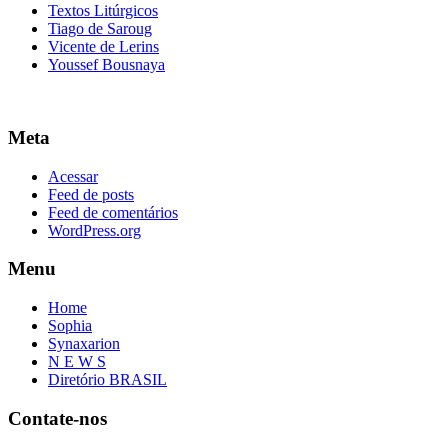
Textos Litúrgicos
Tiago de Saroug
Vicente de Lerins
Youssef Bousnaya
Meta
Acessar
Feed de posts
Feed de comentários
WordPress.org
Menu
Home
Sophia
Synaxarion
N E W S
Diretório BRASIL
Contate-nos