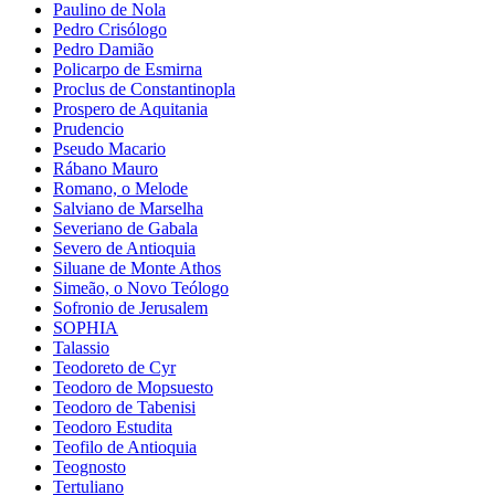
Paulino de Nola
Pedro Crisólogo
Pedro Damião
Policarpo de Esmirna
Proclus de Constantinopla
Prospero de Aquitania
Prudencio
Pseudo Macario
Rábano Mauro
Romano, o Melode
Salviano de Marselha
Severiano de Gabala
Severo de Antioquia
Siluane de Monte Athos
Simeão, o Novo Teólogo
Sofronio de Jerusalem
SOPHIA
Talassio
Teodoreto de Cyr
Teodoro de Mopsuesto
Teodoro de Tabenisi
Teodoro Estudita
Teofilo de Antioquia
Teognosto
Tertuliano