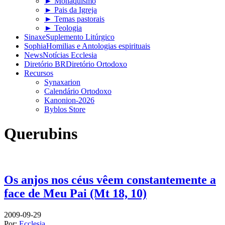
► Monaquismo
► Pais da Igreja
► Temas pastorais
► Teologia
Sinaxe
Suplemento Litúrgico
Sophia
Homilias e Antologias espirituais
News
Notícias Ecclesia
Diretório BR
Diretório Ortodoxo
Recursos
Synaxarion
Calendário Ortodoxo
Kanonion-2026
Byblos Store
Querubins
Os anjos nos céus vêem constantemente a
face de Meu Pai (Mt 18, 10)
2009-09-29
Por:
Ecclesia