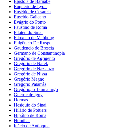
Epistola de Barnabé
Euquerio de Lyon
Eusébio de Cesareia
Eusebio Galicano
Evágrio do Ponto
Faustino de Roma
Filoteu do Sinai
Filoxeno de Mabboug
Fulgêncio De Ruspe
Gaudencio de Brescia
Germano de Constantinopla
Gregório de Agrigento
Gregório de Narek
Gregório de Nazianzo
Gregório de Nissa
Gregório Magno
Gregorio Palamàs
Gregório, o Taumaturgo
Guerric de Igny
Hermas
Hesiquio do Sinai
Hilário de Poitiers
Hipólito de Roma
Homilias
Inácio de Antioquia