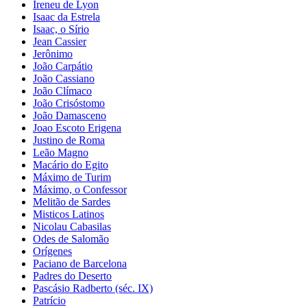
Ireneu de Lyon
Isaac da Estrela
Isaac, o Sírio
Jean Cassier
Jerônimo
João Carpátio
João Cassiano
João Clímaco
João Crisóstomo
João Damasceno
Joao Escoto Erigena
Justino de Roma
Leão Magno
Macário do Egito
Máximo de Turim
Máximo, o Confessor
Melitão de Sardes
Misticos Latinos
Nicolau Cabasilas
Odes de Salomão
Orígenes
Paciano de Barcelona
Padres do Deserto
Pascásio Radberto (séc. IX)
Patrício