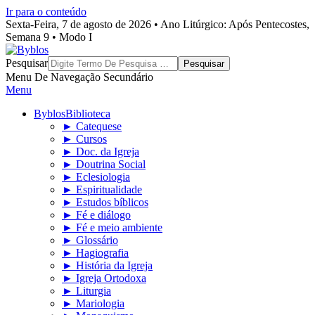
Ir para o conteúdo
Sexta-Feira, 7 de agosto de 2026 • Ano Litúrgico: Após Pentecostes,
Semana 9 • Modo I
Byblos
Pesquisar
Menu De Navegação Secundário
Menu
Byblos
Biblioteca
► Catequese
► Cursos
► Doc. da Igreja
► Doutrina Social
► Eclesiologia
► Espiritualidade
► Estudos bíblicos
► Fé e diálogo
► Fé e meio ambiente
► Glossário
► Hagiografia
► História da Igreja
► Igreja Ortodoxa
► Liturgia
► Mariologia