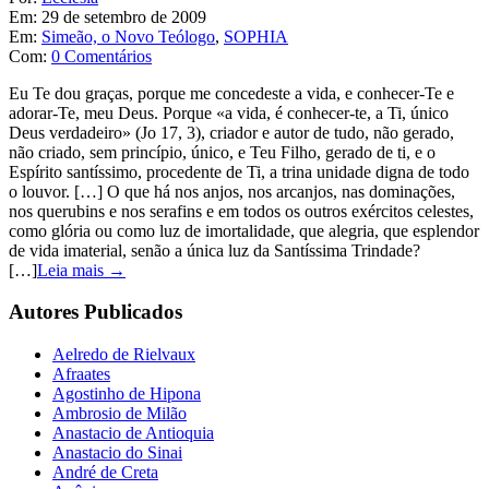
Em:
29 de setembro de 2009
Em:
Simeão, o Novo Teólogo
,
SOPHIA
Com:
0 Comentários
Eu Te dou graças, porque me concedeste a vida, e conhecer-Te e
adorar-Te, meu Deus. Porque «a vida, é conhecer-te, a Ti, único
Deus verdadeiro» (Jo 17, 3), criador e autor de tudo, não gerado,
não criado, sem princípio, único, e Teu Filho, gerado de ti, e o
Espírito santíssimo, procedente de Ti, a trina unidade digna de todo
o louvor. […] O que há nos anjos, nos arcanjos, nas dominações,
nos querubins e nos serafins e em todos os outros exércitos celestes,
como glória ou como luz de imortalidade, que alegria, que esplendor
de vida imaterial, senão a única luz da Santíssima Trindade?
[…]
Leia mais →
Autores Publicados
Aelredo de Rielvaux
Afraates
Agostinho de Hipona
Ambrosio de Milão
Anastacio de Antioquia
Anastacio do Sinai
André de Creta