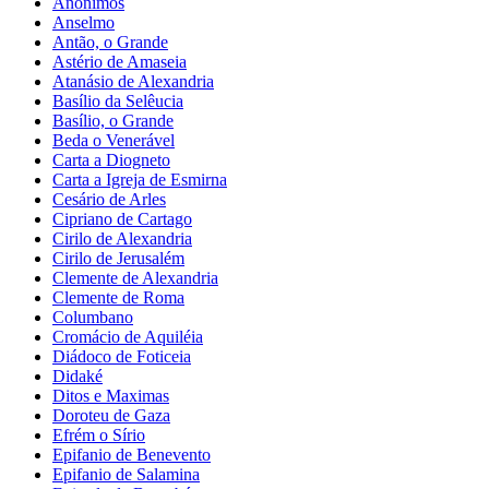
Anônimos
Anselmo
Antão, o Grande
Astério de Amaseia
Atanásio de Alexandria
Basílio da Selêucia
Basílio, o Grande
Beda o Venerável
Carta a Diogneto
Carta a Igreja de Esmirna
Cesário de Arles
Cipriano de Cartago
Cirilo de Alexandria
Cirilo de Jerusalém
Clemente de Alexandria
Clemente de Roma
Columbano
Cromácio de Aquiléia
Diádoco de Foticeia
Didaké
Ditos e Maximas
Doroteu de Gaza
Efrém o Sírio
Epifanio de Benevento
Epifanio de Salamina