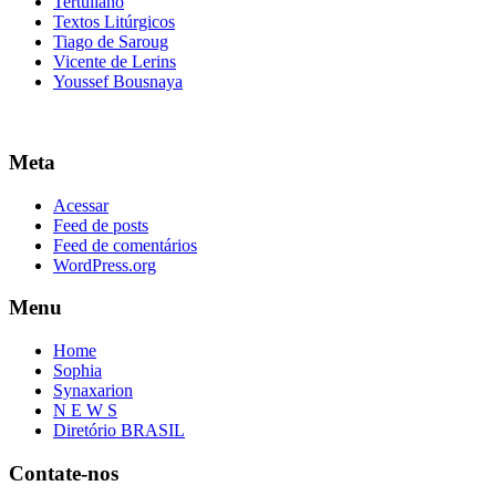
Tertuliano
Textos Litúrgicos
Tiago de Saroug
Vicente de Lerins
Youssef Bousnaya
Meta
Acessar
Feed de posts
Feed de comentários
WordPress.org
Menu
Home
Sophia
Synaxarion
N E W S
Diretório BRASIL
Contate-nos