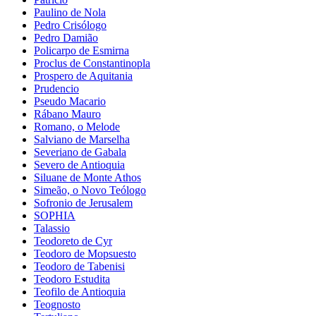
Paulino de Nola
Pedro Crisólogo
Pedro Damião
Policarpo de Esmirna
Proclus de Constantinopla
Prospero de Aquitania
Prudencio
Pseudo Macario
Rábano Mauro
Romano, o Melode
Salviano de Marselha
Severiano de Gabala
Severo de Antioquia
Siluane de Monte Athos
Simeão, o Novo Teólogo
Sofronio de Jerusalem
SOPHIA
Talassio
Teodoreto de Cyr
Teodoro de Mopsuesto
Teodoro de Tabenisi
Teodoro Estudita
Teofilo de Antioquia
Teognosto