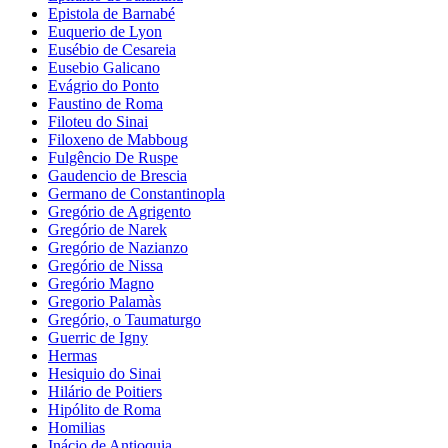
Epistola de Barnabé
Euquerio de Lyon
Eusébio de Cesareia
Eusebio Galicano
Evágrio do Ponto
Faustino de Roma
Filoteu do Sinai
Filoxeno de Mabboug
Fulgêncio De Ruspe
Gaudencio de Brescia
Germano de Constantinopla
Gregório de Agrigento
Gregório de Narek
Gregório de Nazianzo
Gregório de Nissa
Gregório Magno
Gregorio Palamàs
Gregório, o Taumaturgo
Guerric de Igny
Hermas
Hesiquio do Sinai
Hilário de Poitiers
Hipólito de Roma
Homilias
Inácio de Antioquia