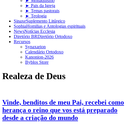
► Monaquismo
► Pais da Igreja
► Temas pastorais
► Teologia
Sinaxe
Suplemento Litúrgico
Sophia
Homilias e Antologias espirituais
News
Notícias Ecclesia
Diretório BR
Diretório Ortodoxo
Recursos
Synaxarion
Calendário Ortodoxo
Kanonion-2026
Byblos Store
Realeza de Deus
Vinde, benditos de meu Pai, recebei como
herança o reino que vos está preparado
desde a criação do mundo