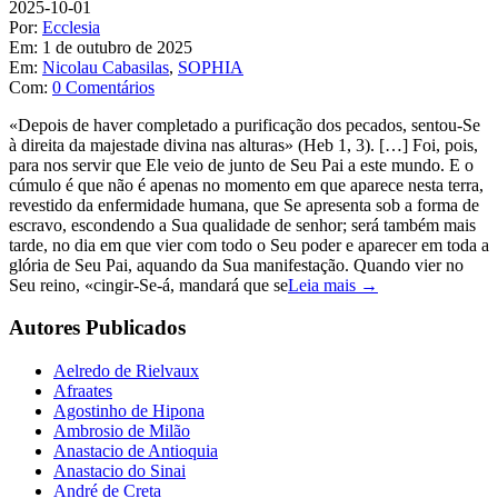
2025-10-01
Por:
Ecclesia
Em:
1 de outubro de 2025
Em:
Nicolau Cabasilas
,
SOPHIA
Com:
0 Comentários
«Depois de haver completado a purificação dos pecados, sentou-Se
à direita da majestade divina nas alturas» (Heb 1, 3). […] Foi, pois,
para nos servir que Ele veio de junto de Seu Pai a este mundo. E o
cúmulo é que não é apenas no momento em que aparece nesta terra,
revestido da enfermidade humana, que Se apresenta sob a forma de
escravo, escondendo a Sua qualidade de senhor; será também mais
tarde, no dia em que vier com todo o Seu poder e aparecer em toda a
glória de Seu Pai, aquando da Sua manifestação. Quando vier no
Seu reino, «cingir-Se-á, mandará que se
Leia mais →
Autores Publicados
Aelredo de Rielvaux
Afraates
Agostinho de Hipona
Ambrosio de Milão
Anastacio de Antioquia
Anastacio do Sinai
André de Creta