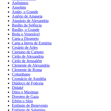
Anônimos
Anselmo
Antão, o Grande
Astério de Amaseia
Atanásio de Alexandria
Basílio da Selêucia
Basílio, o Grande
Beda o Venerável
Carta a Diogneto
Carta a Igreja de Esmirna
Cesário de Arles
Cipriano de Cartago
Cirilo de Alexandria
Cirilo de Jerusalém
Clemente de Alexandria
Clemente de Roma
Columbano
Cromácio de Aquiléia
Diádoco de Foticeia
Didaké
Ditos e Maximas
Doroteu de Gaza
Efrém o Sírio
Epifanio de Benevento
Epifanio de Salamina