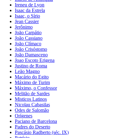
Ireneu de Lyon
Isaac da Estrela
Isaac, o Sírio
Jean Cassier
Jerônimo
João Carpátio
João Cassiano
João Clímaco
João Crisóstomo
João Damasceno
Joao Escoto Erigena
Justino de Roma
Leão Magno
Macário do Egito
Máximo de Turim
Máximo, o Confessor
Melitão de Sardes
Misticos Latinos
Nicolau Cabasilas
Odes de Salomão
Orígenes
Paciano de Barcelona
Padres do Deserto
Pascásio Radberto (séc. IX)
Patrício