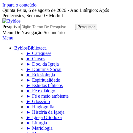
Ir para o conteúdo
Quinta-Feira, 6 de agosto de 2026 • Ano Litúrgico: Após
Pentecostes, Semana 9 • Modo I
Byblos
Pesquisar
Menu De Navegação Secundário
Menu
Byblos
Biblioteca
► Catequese
► Cursos
► Doc. da Igreja
► Doutrina Social
► Eclesiologia
► Espiritualidade
► Estudos bíblicos
► Fé e diálogo
► Fé e meio ambiente
► Glossário
► Hagiografia
► História da Igreja
► Igreja Ortodoxa
► Liturgia
► Mariologia