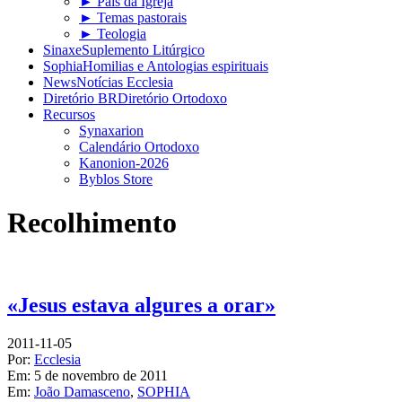
► Pais da Igreja
► Temas pastorais
► Teologia
Sinaxe
Suplemento Litúrgico
Sophia
Homilias e Antologias espirituais
News
Notícias Ecclesia
Diretório BR
Diretório Ortodoxo
Recursos
Synaxarion
Calendário Ortodoxo
Kanonion-2026
Byblos Store
Recolhimento
«Jesus estava algures a orar»
2011-11-05
Por:
Ecclesia
Em:
5 de novembro de 2011
Em:
João Damasceno
,
SOPHIA