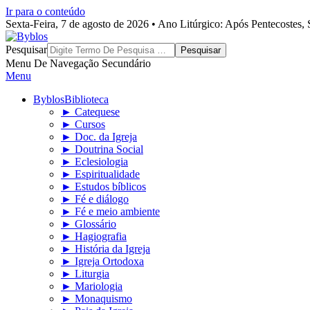
Ir para o conteúdo
Sexta-Feira, 7 de agosto de 2026 • Ano Litúrgico: Após Pentecostes
Byblos
Pesquisar
Menu De Navegação Secundário
Menu
Byblos
Biblioteca
► Catequese
► Cursos
► Doc. da Igreja
► Doutrina Social
► Eclesiologia
► Espiritualidade
► Estudos bíblicos
► Fé e diálogo
► Fé e meio ambiente
► Glossário
► Hagiografia
► História da Igreja
► Igreja Ortodoxa
► Liturgia
► Mariologia
► Monaquismo