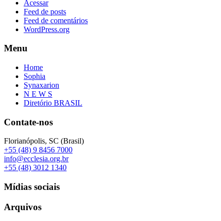
Acessar
Feed de posts
Feed de comentários
WordPress.org
Menu
Home
Sophia
Synaxarion
N E W S
Diretório BRASIL
Contate-nos
Florianópolis, SC (Brasil)
+55 (48) 9 8456 7000
info@ecclesia.org.br
+55 (48) 3012 1340
Mídias sociais
Arquivos