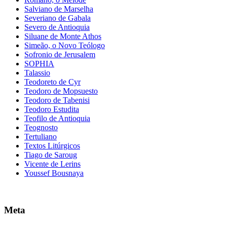
Salviano de Marselha
Severiano de Gabala
Severo de Antioquia
Siluane de Monte Athos
Simeão, o Novo Teólogo
Sofronio de Jerusalem
SOPHIA
Talassio
Teodoreto de Cyr
Teodoro de Mopsuesto
Teodoro de Tabenisi
Teodoro Estudita
Teofilo de Antioquia
Teognosto
Tertuliano
Textos Litúrgicos
Tiago de Saroug
Vicente de Lerins
Youssef Bousnaya
Meta