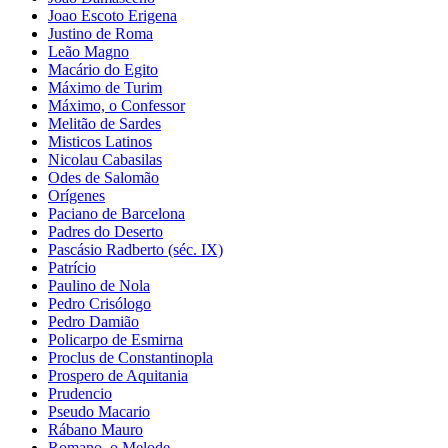
Joao Escoto Erigena
Justino de Roma
Leão Magno
Macário do Egito
Máximo de Turim
Máximo, o Confessor
Melitão de Sardes
Misticos Latinos
Nicolau Cabasilas
Odes de Salomão
Orígenes
Paciano de Barcelona
Padres do Deserto
Pascásio Radberto (séc. IX)
Patrício
Paulino de Nola
Pedro Crisólogo
Pedro Damião
Policarpo de Esmirna
Proclus de Constantinopla
Prospero de Aquitania
Prudencio
Pseudo Macario
Rábano Mauro
Romano, o Melode