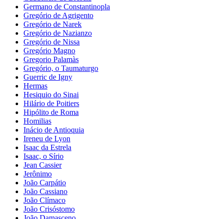
Germano de Constantinopla
Gregório de Agrigento
Gregório de Narek
Gregório de Nazianzo
Gregório de Nissa
Gregório Magno
Gregorio Palamàs
Gregório, o Taumaturgo
Guerric de Igny
Hermas
Hesiquio do Sinai
Hilário de Poitiers
Hipólito de Roma
Homilias
Inácio de Antioquia
Ireneu de Lyon
Isaac da Estrela
Isaac, o Sírio
Jean Cassier
Jerônimo
João Carpátio
João Cassiano
João Clímaco
João Crisóstomo
João Damasceno