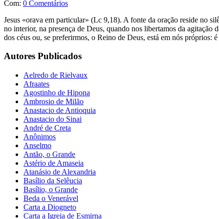
Com:
0 Comentários
Jesus «orava em particular» (Lc 9,18). A fonte da oração reside no si
no interior, na presença de Deus, quando nos libertamos da agitação
dos céus ou, se preferirmos, o Reino de Deus, está em nós próprios: 
Autores Publicados
Aelredo de Rielvaux
Afraates
Agostinho de Hipona
Ambrosio de Milão
Anastacio de Antioquia
Anastacio do Sinai
André de Creta
Anônimos
Anselmo
Antão, o Grande
Astério de Amaseia
Atanásio de Alexandria
Basílio da Selêucia
Basílio, o Grande
Beda o Venerável
Carta a Diogneto
Carta a Igreja de Esmirna