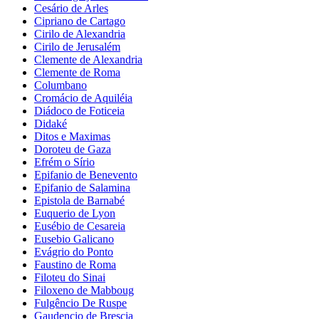
Cesário de Arles
Cipriano de Cartago
Cirilo de Alexandria
Cirilo de Jerusalém
Clemente de Alexandria
Clemente de Roma
Columbano
Cromácio de Aquiléia
Diádoco de Foticeia
Didaké
Ditos e Maximas
Doroteu de Gaza
Efrém o Sírio
Epifanio de Benevento
Epifanio de Salamina
Epistola de Barnabé
Euquerio de Lyon
Eusébio de Cesareia
Eusebio Galicano
Evágrio do Ponto
Faustino de Roma
Filoteu do Sinai
Filoxeno de Mabboug
Fulgêncio De Ruspe
Gaudencio de Brescia