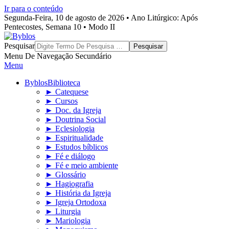
Ir para o conteúdo
Segunda-Feira, 10 de agosto de 2026 • Ano Litúrgico: Após
Pentecostes, Semana 10 • Modo II
Byblos
Pesquisar
Menu De Navegação Secundário
Menu
Byblos
Biblioteca
► Catequese
► Cursos
► Doc. da Igreja
► Doutrina Social
► Eclesiologia
► Espiritualidade
► Estudos bíblicos
► Fé e diálogo
► Fé e meio ambiente
► Glossário
► Hagiografia
► História da Igreja
► Igreja Ortodoxa
► Liturgia
► Mariologia