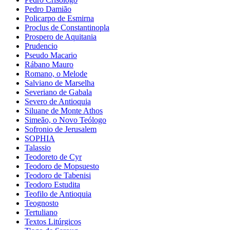
Pedro Damião
Policarpo de Esmirna
Proclus de Constantinopla
Prospero de Aquitania
Prudencio
Pseudo Macario
Rábano Mauro
Romano, o Melode
Salviano de Marselha
Severiano de Gabala
Severo de Antioquia
Siluane de Monte Athos
Simeão, o Novo Teólogo
Sofronio de Jerusalem
SOPHIA
Talassio
Teodoreto de Cyr
Teodoro de Mopsuesto
Teodoro de Tabenisi
Teodoro Estudita
Teofilo de Antioquia
Teognosto
Tertuliano
Textos Litúrgicos