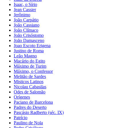
Isaac, o Sírio
Jean Cassier
Jerônimo
João Carpátio
João Cassiano
João Clímaco
João Crisóstomo
João Damasceno
Joao Escoto Erigena
Justino de Roma
Leão Magno
Macário do Egito
Máximo de Turim
Máximo, o Confessor
Melitão de Sardes
Misticos Latinos
Nicolau Cabasilas
Odes de Salomão
Orígenes
Paciano de Barcelona
Padres do Deserto
Pascásio Radberto (séc. IX)
Patrício
Paulino de Nola
Pedro Crisólogo