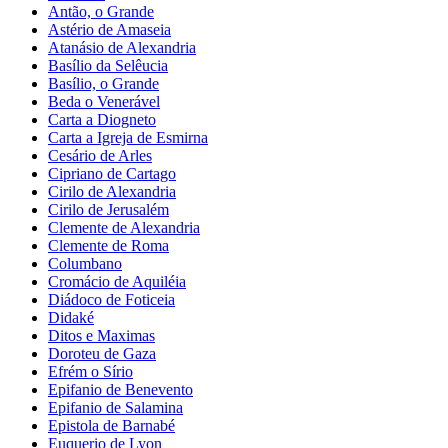
Antão, o Grande
Astério de Amaseia
Atanásio de Alexandria
Basílio da Selêucia
Basílio, o Grande
Beda o Venerável
Carta a Diogneto
Carta a Igreja de Esmirna
Cesário de Arles
Cipriano de Cartago
Cirilo de Alexandria
Cirilo de Jerusalém
Clemente de Alexandria
Clemente de Roma
Columbano
Cromácio de Aquiléia
Diádoco de Foticeia
Didaké
Ditos e Maximas
Doroteu de Gaza
Efrém o Sírio
Epifanio de Benevento
Epifanio de Salamina
Epistola de Barnabé
Euquerio de Lyon