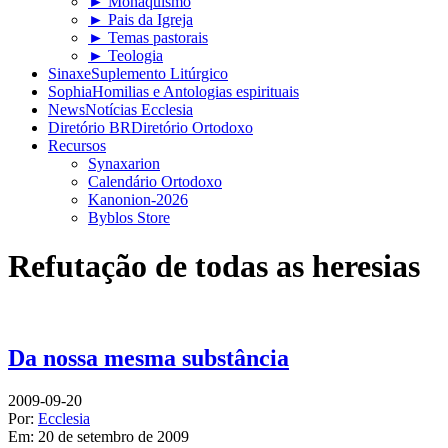
► Monaquismo
► Pais da Igreja
► Temas pastorais
► Teologia
Sinaxe
Suplemento Litúrgico
Sophia
Homilias e Antologias espirituais
News
Notícias Ecclesia
Diretório BR
Diretório Ortodoxo
Recursos
Synaxarion
Calendário Ortodoxo
Kanonion-2026
Byblos Store
Refutação de todas as heresias
Da nossa mesma substância
2009-09-20
Por:
Ecclesia
Em:
20 de setembro de 2009