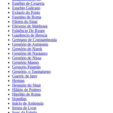
Eusébio de Cesareia
Eusebio Galicano
Evágrio do Ponto
Faustino de Roma
Filoteu do Sinai
Filoxeno de Mabboug
Fulgêncio De Ruspe
Gaudencio de Brescia
Germano de Constantinopla
Gregório de Agrigento
Gregório de Narek
Gregório de Nazianzo
Gregório de Nissa
Gregório Magno
Gregorio Palamàs
Gregório, o Taumaturgo
Guerric de Igny
Hermas
Hesiquio do Sinai
Hilário de Poitiers
Hipólito de Roma
Homilias
Inácio de Antioquia
Ireneu de Lyon
Isaac da Estrela