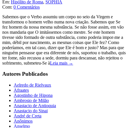
Em:
Hipólito de Roma
,
SOPHIA
Com:
0 Comentários
Sabemos que o Verbo assumiu um corpo no seio da Virgem e
transformou o homem velho numa nova criação. Sabemos que Se
fez homem da nossa mesma substância. Se não fosse assim, em vão
nos mandaria que O imitássemos como mestre. Se este homem
tivesse sido formado de outra substância, como poderia impor-me a
mim, débil por nascimento, as mesmas coisas que Ele fez? Como
poderíamos, em tal caso, dizer que Ele é bom e justo? Mas para que
ninguém pensasse que era diferente de nós, suportou o trabalho, quis
ter fome, não recusou a sede, dormiu para descansar, não rejeitou o
sofrimento, submeteu-Se à
Leia mais →
Autores Publicados
Aelredo de Rielvaux
Afraates
Agostinho de Hipona
Ambrosio de Milão
Anastacio de Antioquia
Anastacio do Sinai
André de Creta
Anônimos
Anselmo