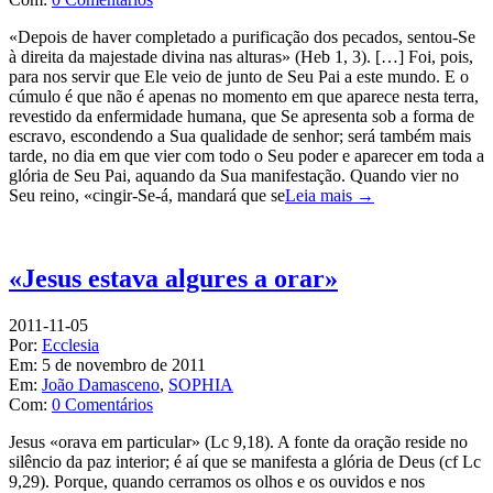
«Depois de haver completado a purificação dos pecados, sentou-Se
à direita da majestade divina nas alturas» (Heb 1, 3). […] Foi, pois,
para nos servir que Ele veio de junto de Seu Pai a este mundo. E o
cúmulo é que não é apenas no momento em que aparece nesta terra,
revestido da enfermidade humana, que Se apresenta sob a forma de
escravo, escondendo a Sua qualidade de senhor; será também mais
tarde, no dia em que vier com todo o Seu poder e aparecer em toda a
glória de Seu Pai, aquando da Sua manifestação. Quando vier no
Seu reino, «cingir-Se-á, mandará que se
Leia mais →
«Jesus estava algures a orar»
2011-11-05
Por:
Ecclesia
Em:
5 de novembro de 2011
Em:
João Damasceno
,
SOPHIA
Com:
0 Comentários
Jesus «orava em particular» (Lc 9,18). A fonte da oração reside no
silêncio da paz interior; é aí que se manifesta a glória de Deus (cf Lc
9,29). Porque, quando cerramos os olhos e os ouvidos e nos