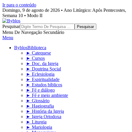
Ir para o conteúdo
Domingo, 9 de agosto de 2026 • Ano Litúrgico: Após Pentecostes,
Semana 10 • Modo II
Byblos
Pesquisar
Menu De Navegação Secundário
Menu
Byblos
Biblioteca
► Catequese
► Cursos
► Doc. da Igreja
► Doutrina Social
► Eclesiologia
► Espiritualidade
► Estudos bíblicos
► Fé e diálogo
► Fé e meio ambiente
► Glossário
► Hagiografia
► História da Igreja
► Igreja Ortodoxa
► Liturgia
► Mariologia