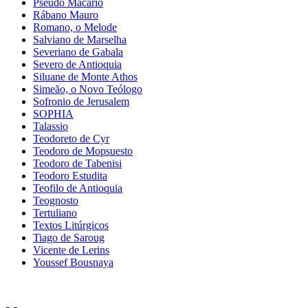
Pseudo Macario
Rábano Mauro
Romano, o Melode
Salviano de Marselha
Severiano de Gabala
Severo de Antioquia
Siluane de Monte Athos
Simeão, o Novo Teólogo
Sofronio de Jerusalem
SOPHIA
Talassio
Teodoreto de Cyr
Teodoro de Mopsuesto
Teodoro de Tabenisi
Teodoro Estudita
Teofilo de Antioquia
Teognosto
Tertuliano
Textos Litúrgicos
Tiago de Saroug
Vicente de Lerins
Youssef Bousnaya