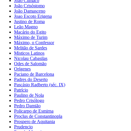
João Clímaco
João Crisóstomo
João Damasceno
Joao Escoto Erigena
Justino de Roma
Leão Magno
Macário do Egito
Máximo de Turim
Máximo, o Confessor
Melitão de Sardes
Misticos Latinos
Nicolau Cabasilas
Odes de Salomão
Orígenes
Paciano de Barcelona
Padres do Deserto
Pascásio Radberto (séc. IX)
Patrício
Paulino de Nola
Pedro Crisólogo
Pedro Damião
Policarpo de Esmirna
Proclus de Constantinopla
Prospero de Aquitania
Prudencio