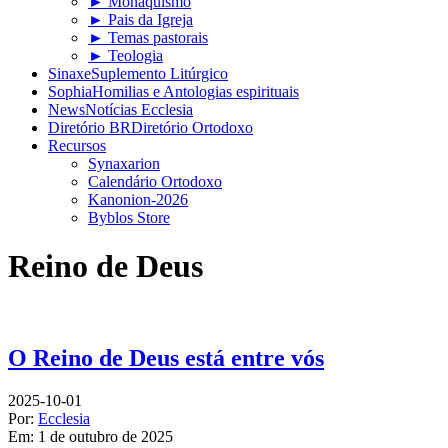
► Monaquismo
► Pais da Igreja
► Temas pastorais
► Teologia
Sinaxe
Suplemento Litúrgico
Sophia
Homilias e Antologias espirituais
News
Notícias Ecclesia
Diretório BR
Diretório Ortodoxo
Recursos
Synaxarion
Calendário Ortodoxo
Kanonion-2026
Byblos Store
Reino de Deus
O Reino de Deus está entre vós
2025-10-01
Por:
Ecclesia
Em:
1 de outubro de 2025