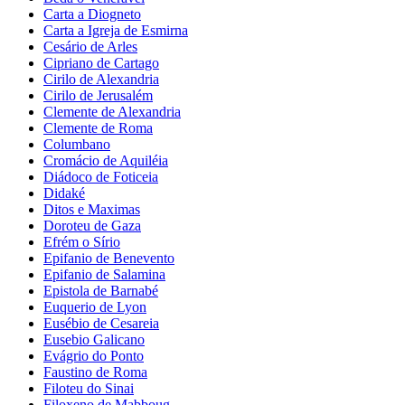
Carta a Diogneto
Carta a Igreja de Esmirna
Cesário de Arles
Cipriano de Cartago
Cirilo de Alexandria
Cirilo de Jerusalém
Clemente de Alexandria
Clemente de Roma
Columbano
Cromácio de Aquiléia
Diádoco de Foticeia
Didaké
Ditos e Maximas
Doroteu de Gaza
Efrém o Sírio
Epifanio de Benevento
Epifanio de Salamina
Epistola de Barnabé
Euquerio de Lyon
Eusébio de Cesareia
Eusebio Galicano
Evágrio do Ponto
Faustino de Roma
Filoteu do Sinai
Filoxeno de Mabboug