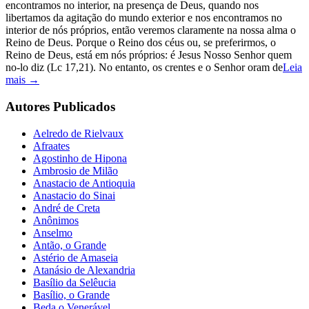
encontramos no interior, na presença de Deus, quando nos
libertamos da agitação do mundo exterior e nos encontramos no
interior de nós próprios, então veremos claramente na nossa alma o
Reino de Deus. Porque o Reino dos céus ou, se preferirmos, o
Reino de Deus, está em nós próprios: é Jesus Nosso Senhor quem
no-lo diz (Lc 17,21). No entanto, os crentes e o Senhor oram de
Leia
mais →
Autores Publicados
Aelredo de Rielvaux
Afraates
Agostinho de Hipona
Ambrosio de Milão
Anastacio de Antioquia
Anastacio do Sinai
André de Creta
Anônimos
Anselmo
Antão, o Grande
Astério de Amaseia
Atanásio de Alexandria
Basílio da Selêucia
Basílio, o Grande
Beda o Venerável