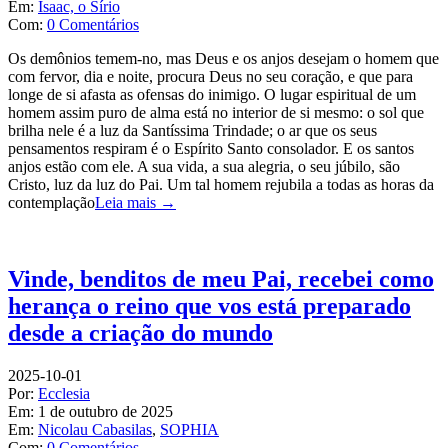
Em:
Isaac, o Sírio
Com:
0 Comentários
Os demônios temem-no, mas Deus e os anjos desejam o homem que
com fervor, dia e noite, procura Deus no seu coração, e que para
longe de si afasta as ofensas do inimigo. O lugar espiritual de um
homem assim puro de alma está no interior de si mesmo: o sol que
brilha nele é a luz da Santíssima Trindade; o ar que os seus
pensamentos respiram é o Espírito Santo consolador. E os santos
anjos estão com ele. A sua vida, a sua alegria, o seu júbilo, são
Cristo, luz da luz do Pai. Um tal homem rejubila a todas as horas da
contemplação
Leia mais →
Vinde, benditos de meu Pai, recebei como
herança o reino que vos está preparado
desde a criação do mundo
2025-10-01
Por:
Ecclesia
Em:
1 de outubro de 2025
Em:
Nicolau Cabasilas
,
SOPHIA
Com:
0 Comentários