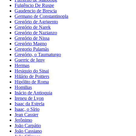
Fulgêncio De Ruspe
Gaudencio de Brescia
Germano de Constantinopla
Gregório de Agrigento
Gregório de Narek
Gregório de Nazianzo
Gregório de Nissa
Gregório Magno
Gregorio Palamàs
Gregório, o Taumaturgo
Guerric de Igny
Hermas
Hesiquio do Sinai
Hilário de Poitiers
Hipólito de Roma
Homilias
Inácio de Antioquia
Ireneu de Lyon
Isaac da Estrela
Isaac, o Sírio
Jean Cassier
Jerônimo
João Carpátio
João Cassiano