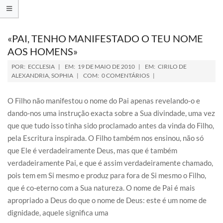
«PAI, TENHO MANIFESTADO O TEU NOME
AOS HOMENS»
POR:
ECCLESIA
EM:
19 DE MAIO DE 2010
EM:
CIRILO DE
ALEXANDRIA
,
SOPHIA
COM:
0 COMENTÁRIOS
O Filho não manifestou o nome do Pai apenas revelando-o e
dando-nos uma instrução exacta sobre a Sua divindade, uma vez
que que tudo isso tinha sido proclamado antes da vinda do Filho,
pela Escritura inspirada. O Filho também nos ensinou, não só
que Ele é verdadeiramente Deus, mas que é também
verdadeiramente Pai, e que é assim verdadeiramente chamado,
pois tem em Si mesmo e produz para fora de Si mesmo o Filho,
que é co-eterno com a Sua natureza. O nome de Pai é mais
apropriado a Deus do que o nome de Deus: este é um nome de
dignidade, aquele significa uma