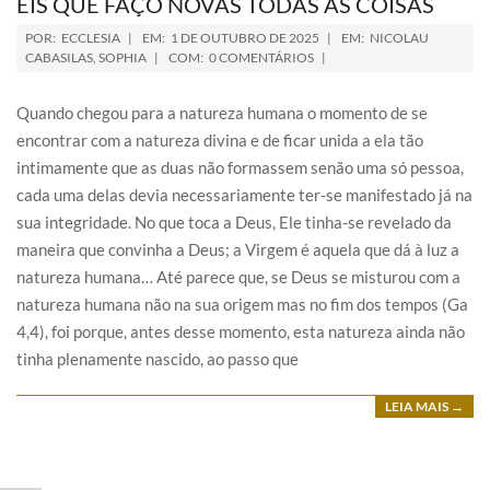
EIS QUE FAÇO NOVAS TODAS AS COISAS
POR:
ECCLESIA
EM:
1 DE OUTUBRO DE 2025
EM:
NICOLAU
CABASILAS
,
SOPHIA
COM:
0 COMENTÁRIOS
Quando chegou para a natureza humana o momento de se
encontrar com a natureza divina e de ficar unida a ela tão
intimamente que as duas não formassem senão uma só pessoa,
cada uma delas devia necessariamente ter-se manifestado já na
sua integridade. No que toca a Deus, Ele tinha-se revelado da
maneira que convinha a Deus; a Virgem é aquela que dá à luz a
natureza humana… Até parece que, se Deus se misturou com a
natureza humana não na sua origem mas no fim dos tempos (Ga
4,4), foi porque, antes desse momento, esta natureza ainda não
tinha plenamente nascido, ao passo que
LEIA MAIS →