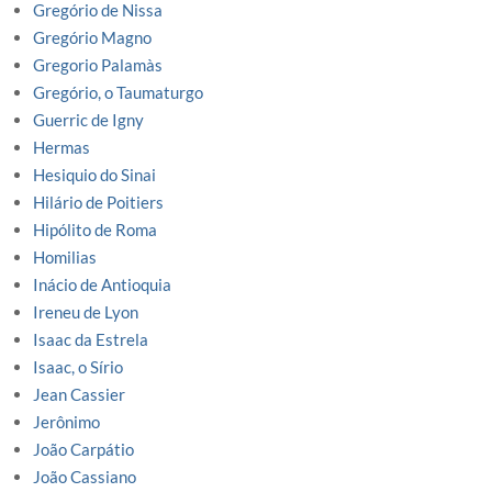
Gregório de Nissa
Gregório Magno
Gregorio Palamàs
Gregório, o Taumaturgo
Guerric de Igny
Hermas
Hesiquio do Sinai
Hilário de Poitiers
Hipólito de Roma
Homilias
Inácio de Antioquia
Ireneu de Lyon
Isaac da Estrela
Isaac, o Sírio
Jean Cassier
Jerônimo
João Carpátio
João Cassiano