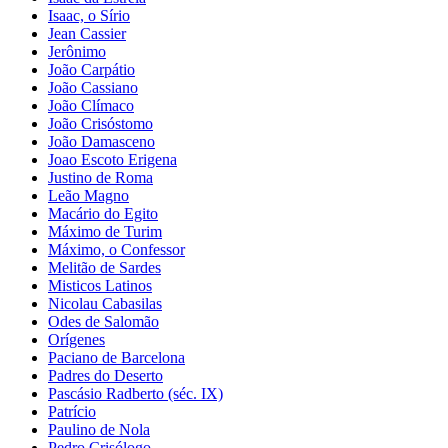
Isaac, o Sírio
Jean Cassier
Jerônimo
João Carpátio
João Cassiano
João Clímaco
João Crisóstomo
João Damasceno
Joao Escoto Erigena
Justino de Roma
Leão Magno
Macário do Egito
Máximo de Turim
Máximo, o Confessor
Melitão de Sardes
Misticos Latinos
Nicolau Cabasilas
Odes de Salomão
Orígenes
Paciano de Barcelona
Padres do Deserto
Pascásio Radberto (séc. IX)
Patrício
Paulino de Nola
Pedro Crisólogo