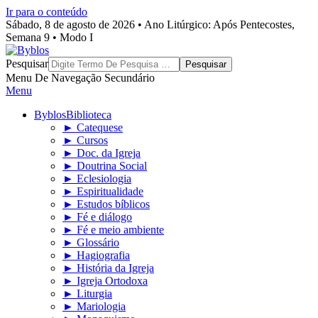
Ir para o conteúdo
Sábado, 8 de agosto de 2026 • Ano Litúrgico: Após Pentecostes,
Semana 9 • Modo I
Byblos
Pesquisar
Menu De Navegação Secundário
Menu
Byblos
Biblioteca
► Catequese
► Cursos
► Doc. da Igreja
► Doutrina Social
► Eclesiologia
► Espiritualidade
► Estudos bíblicos
► Fé e diálogo
► Fé e meio ambiente
► Glossário
► Hagiografia
► História da Igreja
► Igreja Ortodoxa
► Liturgia
► Mariologia