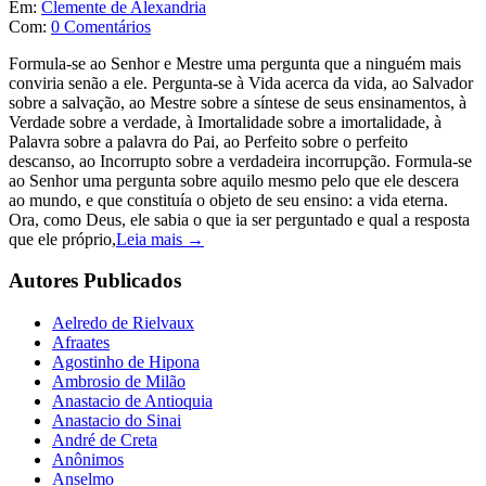
Em:
Clemente de Alexandria
Com:
0 Comentários
Formula-se ao Senhor e Mestre uma pergunta que a ninguém mais
conviria senão a ele. Pergunta-se à Vida acerca da vida, ao Salvador
sobre a salvação, ao Mestre sobre a síntese de seus ensinamentos, à
Verdade sobre a verdade, à Imortalidade sobre a imortalidade, à
Palavra sobre a palavra do Pai, ao Perfeito sobre o perfeito
descanso, ao Incorrupto sobre a verdadeira incorrupção. Formula-se
ao Senhor uma pergunta sobre aquilo mesmo pelo que ele descera
ao mundo, e que constituía o objeto de seu ensino: a vida eterna.
Ora, como Deus, ele sabia o que ia ser perguntado e qual a resposta
que ele próprio,
Leia mais →
Autores Publicados
Aelredo de Rielvaux
Afraates
Agostinho de Hipona
Ambrosio de Milão
Anastacio de Antioquia
Anastacio do Sinai
André de Creta
Anônimos
Anselmo