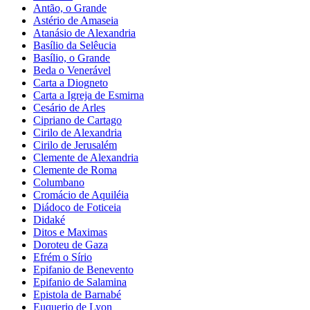
Antão, o Grande
Astério de Amaseia
Atanásio de Alexandria
Basílio da Selêucia
Basílio, o Grande
Beda o Venerável
Carta a Diogneto
Carta a Igreja de Esmirna
Cesário de Arles
Cipriano de Cartago
Cirilo de Alexandria
Cirilo de Jerusalém
Clemente de Alexandria
Clemente de Roma
Columbano
Cromácio de Aquiléia
Diádoco de Foticeia
Didaké
Ditos e Maximas
Doroteu de Gaza
Efrém o Sírio
Epifanio de Benevento
Epifanio de Salamina
Epistola de Barnabé
Euquerio de Lyon