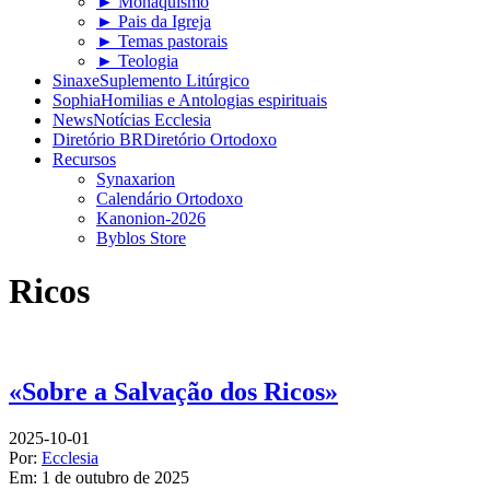
► Monaquismo
► Pais da Igreja
► Temas pastorais
► Teologia
Sinaxe
Suplemento Litúrgico
Sophia
Homilias e Antologias espirituais
News
Notícias Ecclesia
Diretório BR
Diretório Ortodoxo
Recursos
Synaxarion
Calendário Ortodoxo
Kanonion-2026
Byblos Store
Ricos
«Sobre a Salvação dos Ricos»
2025-10-01
Por:
Ecclesia
Em:
1 de outubro de 2025