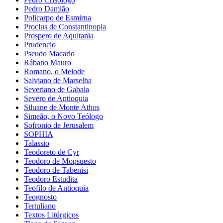
Pedro Damião
Policarpo de Esmirna
Proclus de Constantinopla
Prospero de Aquitania
Prudencio
Pseudo Macario
Rábano Mauro
Romano, o Melode
Salviano de Marselha
Severiano de Gabala
Severo de Antioquia
Siluane de Monte Athos
Simeão, o Novo Teólogo
Sofronio de Jerusalem
SOPHIA
Talassio
Teodoreto de Cyr
Teodoro de Mopsuesto
Teodoro de Tabenisi
Teodoro Estudita
Teofilo de Antioquia
Teognosto
Tertuliano
Textos Litúrgicos