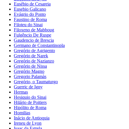
Eusébio de Cesareia
Eusebio Galicano
Evágrio do Ponto
Faustino de Roma
Filoteu do Sinai
Filoxeno de Mabboug
Fulgêncio De Ruspe
Gaudencio de Brescia
Germano de Constantinopla
Gregório de Agrigento
Gregório de Narek
Gregório de Nazianzo
Gregório de Nissa
Gregório Magno
Gregorio Palamàs
Gregório, o Taumaturgo
Guerric de Igny
Hermas
Hesiquio do Sinai
Hilário de Poitiers
Hipólito de Roma
Homilias
Inácio de Antioquia
Ireneu de Lyon
Isaac da Estrela