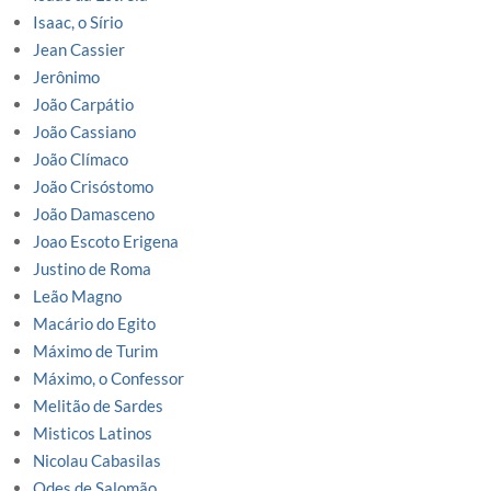
Isaac, o Sírio
Jean Cassier
Jerônimo
João Carpátio
João Cassiano
João Clímaco
João Crisóstomo
João Damasceno
Joao Escoto Erigena
Justino de Roma
Leão Magno
Macário do Egito
Máximo de Turim
Máximo, o Confessor
Melitão de Sardes
Misticos Latinos
Nicolau Cabasilas
Odes de Salomão