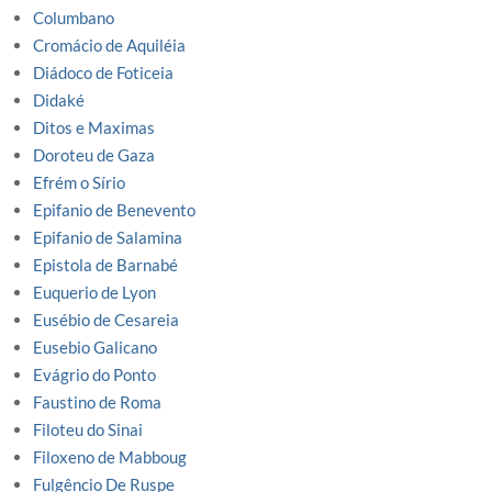
Columbano
Cromácio de Aquiléia
Diádoco de Foticeia
Didaké
Ditos e Maximas
Doroteu de Gaza
Efrém o Sírio
Epifanio de Benevento
Epifanio de Salamina
Epistola de Barnabé
Euquerio de Lyon
Eusébio de Cesareia
Eusebio Galicano
Evágrio do Ponto
Faustino de Roma
Filoteu do Sinai
Filoxeno de Mabboug
Fulgêncio De Ruspe