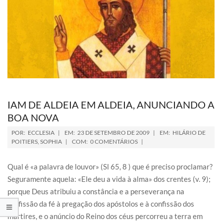
IAM DE ALDEIA EM ALDEIA, ANUNCIANDO A
BOA NOVA
POR:
ECCLESIA
EM:
23 DE SETEMBRO DE 2009
EM:
HILÁRIO DE
POITIERS
,
SOPHIA
COM:
0 COMENTÁRIOS
Qual é «a palavra de louvor» (Sl 65, 8 ) que é preciso proclamar?
Seguramente aquela: «Ele deu a vida à alma» dos crentes (v. 9);
porque Deus atribuiu a constância e a perseverança na
profissão da fé à pregação dos apóstolos e à confissão dos
mártires, e o anúncio do Reino dos céus percorreu a terra em