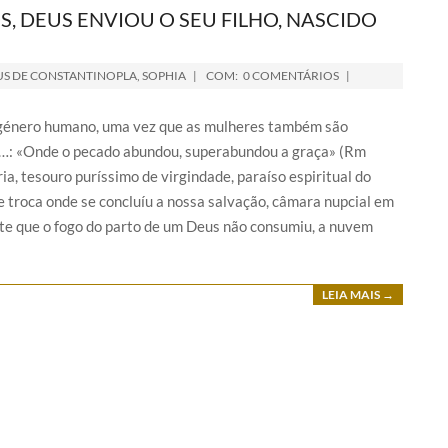
, DEUS ENVIOU O SEU FILHO, NASCIDO
S DE CONSTANTINOPLA
,
SOPHIA
COM:
0 COMENTÁRIOS
o género humano, uma vez que as mulheres também são
…: «Onde o pecado abundou, superabundou a graça» (Rm
a, tesouro puríssimo de virgindade, paraíso espiritual do
e troca onde se concluíu a nossa salvação, câmara nupcial em
nte que o fogo do parto de um Deus não consumiu, a nuvem
LEIA MAIS →