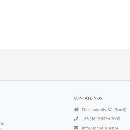
CONTATE-NOS
Florianópolis, SC (Brasil)
+55 (48) 9 8456 7000
rion
info@ecclesia.org.br
S