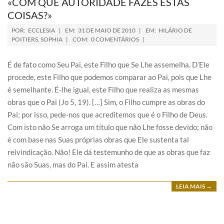
«COM QUE AUTORIDADE FAZES ESTAS
COISAS?»
POR:
ECCLESIA
EM:
31 DE MAIO DE 2010
EM:
HILÁRIO DE
POITIERS
,
SOPHIA
COM:
0 COMENTÁRIOS
É de fato como Seu Pai, este Filho que Se Lhe assemelha. D’Ele
procede, este Filho que podemos comparar ao Pai, pois que Lhe
é semelhante. É-lhe igual, este Filho que realiza as mesmas
obras que o Pai (Jo 5, 19). […] Sim, o Filho cumpre as obras do
Pai; por isso, pede-nos que acreditemos que é o Filho de Deus.
Com isto não Se arroga um título que não Lhe fosse devido; não
é com base nas Suas próprias obras que Ele sustenta tal
reivindicação. Não! Ele dá testemunho de que as obras que faz
não são Suas, mas do Pai. E assim atesta
LEIA MAIS →