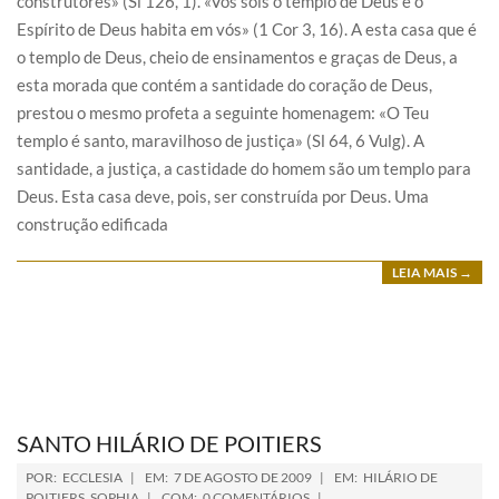
construtores» (Sl 126, 1). «Vós sois o templo de Deus e o
Espírito de Deus habita em vós» (1 Cor 3, 16). A esta casa que é
o templo de Deus, cheio de ensinamentos e graças de Deus, a
esta morada que contém a santidade do coração de Deus,
prestou o mesmo profeta a seguinte homenagem: «O Teu
templo é santo, maravilhoso de justiça» (Sl 64, 6 Vulg). A
santidade, a justiça, a castidade do homem são um templo para
Deus. Esta casa deve, pois, ser construída por Deus. Uma
construção edificada
LEIA MAIS →
SANTO HILÁRIO DE POITIERS
POR:
ECCLESIA
EM:
7 DE AGOSTO DE 2009
EM:
HILÁRIO DE
POITIERS
,
SOPHIA
COM:
0 COMENTÁRIOS