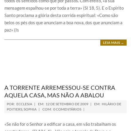
todos os sentidos como que por passos. Com efeito, «a sua
mensagem espalhou-se por toda a terra» (Sl 18, 5). E o Espírito
Santo proclama a glória desta corrida espiritual: «Como são
belos os pés dos que anunciam a boa nova, dos que anunciam a
paz» (Is
LEIA MAIS →
A TORRENTE ARREMESSOU-SE CONTRA
AQUELA CASA, MAS NÃO A ABALOU
POR:
ECCLESIA
EM:
12 DE SETEMBRO DE 2009
EM:
HILÁRIO DE
POITIERS
,
SOPHIA
COM:
0 COMENTÁRIOS
«Se não for o Senhor a edificar a casa, em vão trabalham os