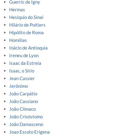
Guerric de Igny
Hermas
Hesiquio do Sinai
Hilário de Poitiers
Hipólito de Roma
Homilias
Inácio de Antioquia
Ireneu de Lyon
Isaac da Estrela
Isaac, o Sírio
Jean Cassier
Jerônimo
João Carpátio
João Cassiano
João Clímaco
João Crisóstomo
João Damasceno
Joao Escoto Erigena