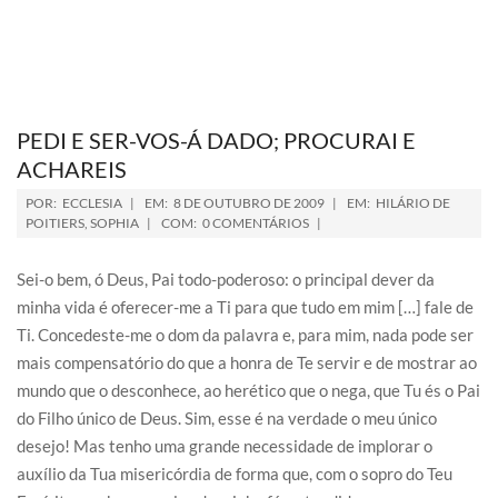
PEDI E SER-VOS-Á DADO; PROCURAI E
ACHAREIS
POR:
ECCLESIA
EM:
8 DE OUTUBRO DE 2009
EM:
HILÁRIO DE
POITIERS
,
SOPHIA
COM:
0 COMENTÁRIOS
Sei-o bem, ó Deus, Pai todo-poderoso: o principal dever da
minha vida é oferecer-me a Ti para que tudo em mim […] fale de
Ti. Concedeste-me o dom da palavra e, para mim, nada pode ser
mais compensatório do que a honra de Te servir e de mostrar ao
mundo que o desconhece, ao herético que o nega, que Tu és o Pai
do Filho único de Deus. Sim, esse é na verdade o meu único
desejo! Mas tenho uma grande necessidade de implorar o
auxílio da Tua misericórdia de forma que, com o sopro do Teu