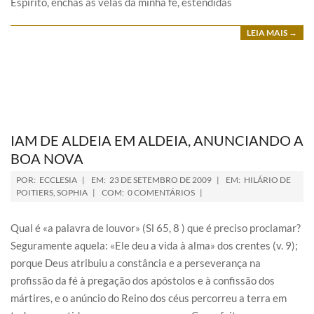
Espírito, enchas as velas da minha fé, estendidas
LEIA MAIS →
IAM DE ALDEIA EM ALDEIA, ANUNCIANDO A
BOA NOVA
POR:
ECCLESIA
EM:
23 DE SETEMBRO DE 2009
EM:
HILÁRIO DE
POITIERS
,
SOPHIA
COM:
0 COMENTÁRIOS
Qual é «a palavra de louvor» (Sl 65, 8 ) que é preciso proclamar?
Seguramente aquela: «Ele deu a vida à alma» dos crentes (v. 9);
porque Deus atribuiu a constância e a perseverança na
profissão da fé à pregação dos apóstolos e à confissão dos
mártires, e o anúncio do Reino dos céus percorreu a terra em