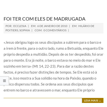
FOI TER COM ELES DE MADRUGADA
POR:
ECCLESIA
EM:
6 DE JANEIRO DE 2010
EM:
HILÁRIO DE
POITIERS
,
SOPHIA
COM:
0 COMENTÁRIOS
«Jesus obrigou logo os seus discípulos a subirem para o barco e
a irem à frente, para o outro lado, rumo a Betsaida, enquanto Ele
próprio despedia a multidão. Depois de os ter despedido, foi orar
para o monte. Era já noite, o barco estava no meio do mar e Ele
sozinho em terra» (Mt 14, 22-23). Para dar a razão destes
factos, é preciso fazer distinções de tempos. Se Ele está só à
noite, isso mostra a Sua solidão na hora da Paixão, quando o
pânico dispersou todos. Se ordena aos seus discípulos que
entrem no barco e atravessem o mar, enquanto Ele próprio
LEIA MAIS →