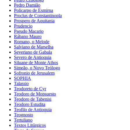
Pedro Damião
Policarpo de Esmirna
Proclus de Constantinopla
Prospero de Aquitania
Prudencio
Pseudo Macario
Rábano Mauro
Romano, o Melode
Salviano de Marselha
Severiano de Gabala
Severo de Antioquia
Siluane de Monte Athos
Simeão, o Novo Teólogo
Sofronio de Jerusalem
SOPHIA
Talassio
Teodoreto de Cyr
Teodoro de Mopsuesto
Teodoro de Tabenisi
Teodoro Estudita
Teofilo de Antioquia
Teognosto
Tertuliano
Textos Litúrgicos