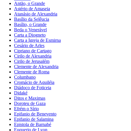
Antão, o Grande
Astério de Amaseia
Atanásio de Alexandria
Basílio da Selêucia
Basílio, o Grande
Beda o Venerável
Carta a Diogneto
Carta a Igreja de Esmirna
Cesário de Arles
Cipriano de Cartago
Cirilo de Alexandria
Cirilo de Jerusalém
Clemente de Alexandria
Clemente de Roma
Columbano
Cromácio de Aquiléia
Diádoco de Foticeia
Didaké
Ditos e Maximas
Doroteu de Gaza
Efrém o Sírio
Epifanio de Benevento
Epifanio de Salamina
Epistola de Barnabé
Euquerio de Lyon