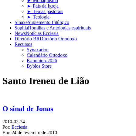
► Monaquismo
► Pais da Igreja
► Temas pastorais
► Teologia
Sinaxe
Suplemento Litúrgico
Sophia
Homilias e Antologias espirituais
News
Notícias Ecclesia
Diretório BR
Diretório Ortodoxo
Recursos
Synaxarion
Calendário Ortodoxo
Kanonion-2026
Byblos Store
Santo Ireneu de Lião
O sinal de Jonas
2010-02-24
Por:
Ecclesia
Em:
24 de fevereiro de 2010