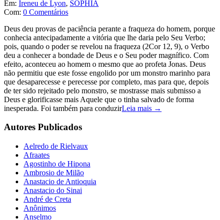
Em:
Ireneu de Lyon
,
SOPHIA
Com:
0 Comentários
Deus deu provas de paciência perante a fraqueza do homem, porque
conhecia antecipadamente a vitória que lhe daria pelo Seu Verbo;
pois, quando o poder se revelou na fraqueza (2Cor 12, 9), o Verbo
deu a conhecer a bondade de Deus e o Seu poder magnífico. Com
efeito, aconteceu ao homem o mesmo que ao profeta Jonas. Deus
não permitiu que este fosse engolido por um monstro marinho para
que desaparecesse e perecesse por completo, mas para que, depois
de ter sido rejeitado pelo monstro, se mostrasse mais submisso a
Deus e glorificasse mais Aquele que o tinha salvado de forma
inesperada. Foi também para conduzir
Leia mais →
Autores Publicados
Aelredo de Rielvaux
Afraates
Agostinho de Hipona
Ambrosio de Milão
Anastacio de Antioquia
Anastacio do Sinai
André de Creta
Anônimos
Anselmo