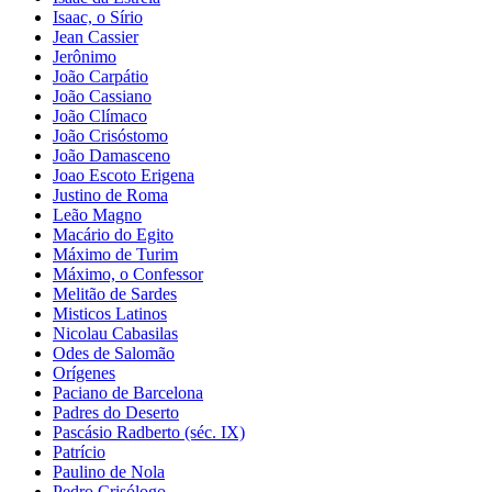
Isaac, o Sírio
Jean Cassier
Jerônimo
João Carpátio
João Cassiano
João Clímaco
João Crisóstomo
João Damasceno
Joao Escoto Erigena
Justino de Roma
Leão Magno
Macário do Egito
Máximo de Turim
Máximo, o Confessor
Melitão de Sardes
Misticos Latinos
Nicolau Cabasilas
Odes de Salomão
Orígenes
Paciano de Barcelona
Padres do Deserto
Pascásio Radberto (séc. IX)
Patrício
Paulino de Nola
Pedro Crisólogo