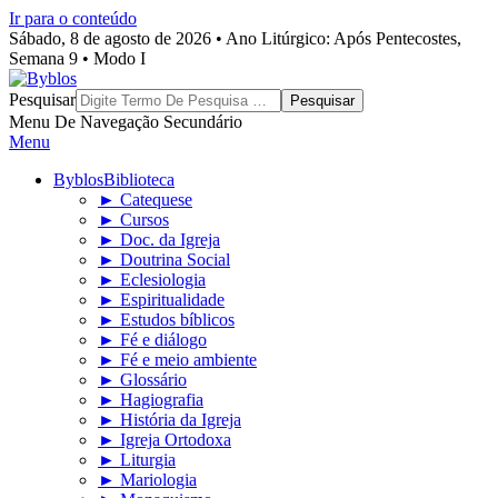
Ir para o conteúdo
Sábado, 8 de agosto de 2026 • Ano Litúrgico: Após Pentecostes,
Semana 9 • Modo I
Byblos
Pesquisar
Menu De Navegação Secundário
Menu
Byblos
Biblioteca
► Catequese
► Cursos
► Doc. da Igreja
► Doutrina Social
► Eclesiologia
► Espiritualidade
► Estudos bíblicos
► Fé e diálogo
► Fé e meio ambiente
► Glossário
► Hagiografia
► História da Igreja
► Igreja Ortodoxa
► Liturgia
► Mariologia