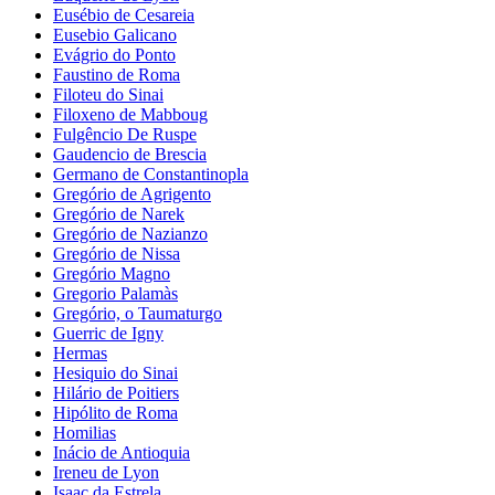
Eusébio de Cesareia
Eusebio Galicano
Evágrio do Ponto
Faustino de Roma
Filoteu do Sinai
Filoxeno de Mabboug
Fulgêncio De Ruspe
Gaudencio de Brescia
Germano de Constantinopla
Gregório de Agrigento
Gregório de Narek
Gregório de Nazianzo
Gregório de Nissa
Gregório Magno
Gregorio Palamàs
Gregório, o Taumaturgo
Guerric de Igny
Hermas
Hesiquio do Sinai
Hilário de Poitiers
Hipólito de Roma
Homilias
Inácio de Antioquia
Ireneu de Lyon
Isaac da Estrela