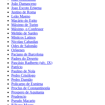
João Damasceno
Joao Escoto Erigena
Justino de Roma
Leão Magno
Macário do Egito
Máximo de Turim
Máximo, o Confessor
Melitão de Sardes
Misticos Latinos
Nicolau Cabasilas
Odes de Salomão
Orígenes
Paciano de Barcelona
Padres do Deserto
Pascásio Radberto (séc. IX)
Patrício
Paulino de Nola
Pedro Crisólogo
Pedro Damião
Policarpo de Esmirna
Proclus de Constantinopla
Prospero de Aquitania
Prudencio
Pseudo Macario
Rábano Mauro