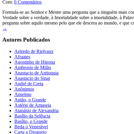
Com:
0 Comentários
Formula-se ao Senhor e Mestre uma pergunta que a ninguém mais convir
Verdade sobre a verdade, à Imortalidade sobre a imortalidade, à Palav
pergunta sobre aquilo mesmo pelo que ele descera ao mundo, e que cons
→
Autores Publicados
Aelredo de Rielvaux
Afraates
Agostinho de Hipona
Ambrosio de Milão
Anastacio de Antioquia
Anastacio do Sinai
André de Creta
Anônimos
Anselmo
Antão, o Grande
Astério de Amaseia
Atanásio de Alexandria
Basílio da Selêucia
Basílio, o Grande
Beda o Venerável
Carta a Diogneto