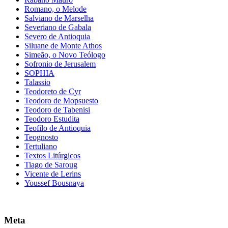
Romano, o Melode
Salviano de Marselha
Severiano de Gabala
Severo de Antioquia
Siluane de Monte Athos
Simeão, o Novo Teólogo
Sofronio de Jerusalem
SOPHIA
Talassio
Teodoreto de Cyr
Teodoro de Mopsuesto
Teodoro de Tabenisi
Teodoro Estudita
Teofilo de Antioquia
Teognosto
Tertuliano
Textos Litúrgicos
Tiago de Saroug
Vicente de Lerins
Youssef Bousnaya
Meta