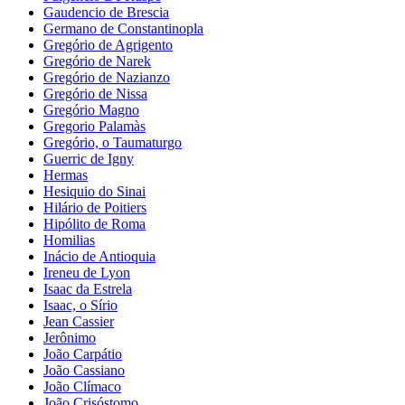
Gaudencio de Brescia
Germano de Constantinopla
Gregório de Agrigento
Gregório de Narek
Gregório de Nazianzo
Gregório de Nissa
Gregório Magno
Gregorio Palamàs
Gregório, o Taumaturgo
Guerric de Igny
Hermas
Hesiquio do Sinai
Hilário de Poitiers
Hipólito de Roma
Homilias
Inácio de Antioquia
Ireneu de Lyon
Isaac da Estrela
Isaac, o Sírio
Jean Cassier
Jerônimo
João Carpátio
João Cassiano
João Clímaco
João Crisóstomo