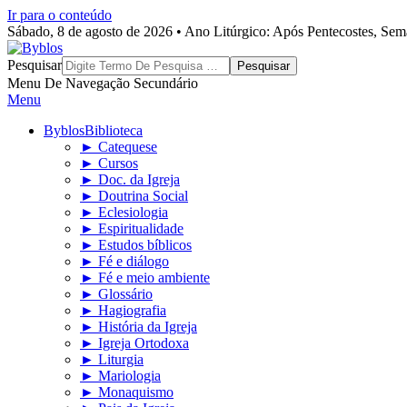
Ir para o conteúdo
Sábado, 8 de agosto de 2026 • Ano Litúrgico: Após Pentecostes, Se
Byblos
Pesquisar
Menu De Navegação Secundário
Menu
Byblos
Biblioteca
► Catequese
► Cursos
► Doc. da Igreja
► Doutrina Social
► Eclesiologia
► Espiritualidade
► Estudos bíblicos
► Fé e diálogo
► Fé e meio ambiente
► Glossário
► Hagiografia
► História da Igreja
► Igreja Ortodoxa
► Liturgia
► Mariologia
► Monaquismo