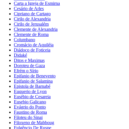
Carta a Igreja de Esmirna
Cesário de Arles
Cipriano de Cartago
Cirilo de Alexandria
Cirilo de Jerusalém
Clemente de Alexandria
Clemente de Roma
Columbano
Cromácio de Aquiléia
Diádoco de Foticeia
Didaké
Ditos e Maximas
Doroteu de Gaza
Efrém o Sírio
Epifanio de Benevento
Epifanio de Salamina
Epistola de Barnabé
Euquerio de Lyon
Eusébio de Cesareia
Eusebio Galicano
Evágrio do Ponto
Faustino de Roma
Filoteu do Sinai
Filoxeno de Mabboug
Fulgêncio De Ruspe