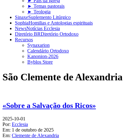
► Pais da Igreja
► Temas pastorais
► Teologia
Sinaxe
Suplemento Litúrgico
Sophia
Homilias e Antologias espirituais
News
Notícias Ecclesia
Diretório BR
Diretório Ortodoxo
Recursos
Synaxarion
Calendário Ortodoxo
Kanonion-2026
Byblos Store
São Clemente de Alexandria
«Sobre a Salvação dos Ricos»
2025-10-01
Por:
Ecclesia
Em:
1 de outubro de 2025
Em:
Clemente de Alexandria