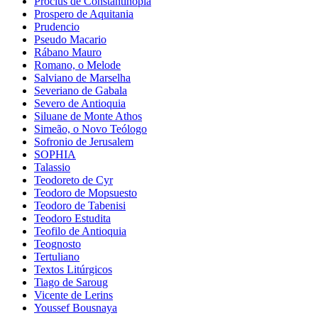
Proclus de Constantinopla
Prospero de Aquitania
Prudencio
Pseudo Macario
Rábano Mauro
Romano, o Melode
Salviano de Marselha
Severiano de Gabala
Severo de Antioquia
Siluane de Monte Athos
Simeão, o Novo Teólogo
Sofronio de Jerusalem
SOPHIA
Talassio
Teodoreto de Cyr
Teodoro de Mopsuesto
Teodoro de Tabenisi
Teodoro Estudita
Teofilo de Antioquia
Teognosto
Tertuliano
Textos Litúrgicos
Tiago de Saroug
Vicente de Lerins
Youssef Bousnaya