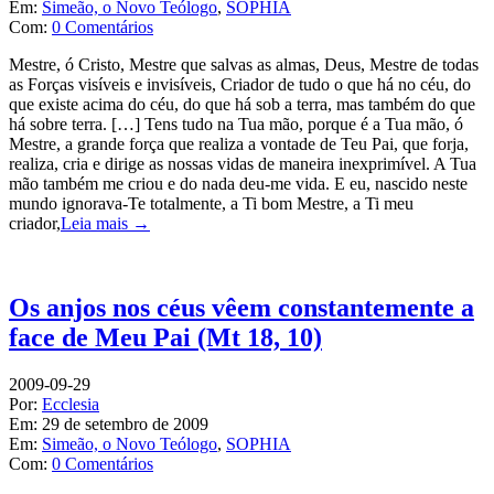
Em:
Simeão, o Novo Teólogo
,
SOPHIA
Com:
0 Comentários
Mestre, ó Cristo, Mestre que salvas as almas, Deus, Mestre de todas
as Forças visíveis e invisíveis, Criador de tudo o que há no céu, do
que existe acima do céu, do que há sob a terra, mas também do que
há sobre terra. […] Tens tudo na Tua mão, porque é a Tua mão, ó
Mestre, a grande força que realiza a vontade de Teu Pai, que forja,
realiza, cria e dirige as nossas vidas de maneira inexprimível. A Tua
mão também me criou e do nada deu-me vida. E eu, nascido neste
mundo ignorava-Te totalmente, a Ti bom Mestre, a Ti meu
criador,
Leia mais →
Os anjos nos céus vêem constantemente a
face de Meu Pai (Mt 18, 10)
2009-09-29
Por:
Ecclesia
Em:
29 de setembro de 2009
Em:
Simeão, o Novo Teólogo
,
SOPHIA
Com:
0 Comentários