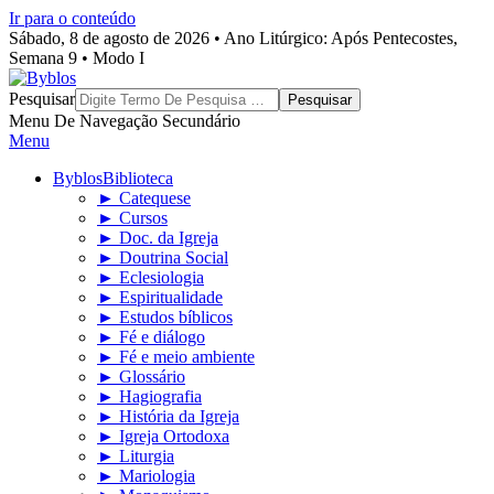
Ir para o conteúdo
Sábado, 8 de agosto de 2026 • Ano Litúrgico: Após Pentecostes,
Semana 9 • Modo I
Byblos
Pesquisar
Menu De Navegação Secundário
Menu
Byblos
Biblioteca
► Catequese
► Cursos
► Doc. da Igreja
► Doutrina Social
► Eclesiologia
► Espiritualidade
► Estudos bíblicos
► Fé e diálogo
► Fé e meio ambiente
► Glossário
► Hagiografia
► História da Igreja
► Igreja Ortodoxa
► Liturgia
► Mariologia