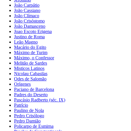
João Carpátio
João Cassiano
João Clímaco
João Crisóstomo
João Damasceno
Joao Escoto Erigena
Justino de Roma
Leão Magno
Macário do Egito
Máximo de Turim
Máximo, o Confessor
Melitão de Sardes
Misticos Latinos
Nicolau Cabasilas
Odes de Salomão
Orígenes
Paciano de Barcelona
Padres do Deserto
Pascásio Radberto (séc. IX)
Patrício
Paulino de Nola
Pedro Crisólogo
Pedro Damião
Policarpo de Esmirna