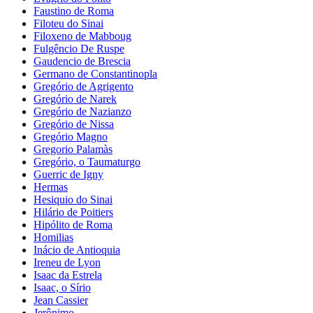
Faustino de Roma
Filoteu do Sinai
Filoxeno de Mabboug
Fulgêncio De Ruspe
Gaudencio de Brescia
Germano de Constantinopla
Gregório de Agrigento
Gregório de Narek
Gregório de Nazianzo
Gregório de Nissa
Gregório Magno
Gregorio Palamàs
Gregório, o Taumaturgo
Guerric de Igny
Hermas
Hesiquio do Sinai
Hilário de Poitiers
Hipólito de Roma
Homilias
Inácio de Antioquia
Ireneu de Lyon
Isaac da Estrela
Isaac, o Sírio
Jean Cassier
Jerônimo