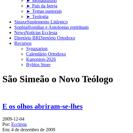
► Monaquismo
► Pais da Igreja
► Temas pastorais
► Teologia
Sinaxe
Suplemento Litúrgico
Sophia
Homilias e Antologias espirituais
News
Notícias Ecclesia
Diretório BR
Diretório Ortodoxo
Recursos
Synaxarion
Calendário Ortodoxo
Kanonion-2026
Byblos Store
São Simeão o Novo Teólogo
E os olhos abriram-se-lhes
2009-12-04
Por:
Ecclesia
Em:
4 de dezembro de 2009