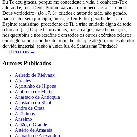
Eu Te dou graças, porque me concedeste a vida, e conhecer-Te e
adorar-Te, meu Deus. Porque «a vida, é conhecer-te, a Ti, único
Deus verdadeiro» (Jo 17, 3), criador e autor de tudo, não gerado,
não criado, sem princípio, único, e Teu Filho, gerado de ti, e o
Espírito santíssimo, procedente de Ti, a trina unidade digna de todo
o louvor. […] O que há nos anjos, nos arcanjos, nas dominações,
nos querubins e nos serafins e em todos os outros exércitos celestes,
como glória ou como luz de imortalidade, que alegria, que esplendor
de vida imaterial, senão a única luz da Santíssima Trindade?
[…]
Leia mais →
Autores Publicados
Aelredo de Rielvaux
Afraates
Agostinho de Hipona
Ambrosio de Milão
Anastacio de Antioquia
Anastacio do Sinai
André de Creta
Anônimos
Anselmo
Antão, o Grande
Astério de Amaseia
Atanásio de Alexandria