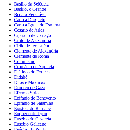
Basílio da Selêucia
Basílio, o Grande
Beda o Venerável
Carta a Diogneto
Carta a Igreja de Esmirna
Cesário de Arles
Cipriano de Cartago
Cirilo de Alexandria
Cirilo de Jerusalém
Clemente de Alexandria
Clemente de Roma
Columbano
Cromácio de Aquiléia
Diádoco de Foticeia
Didaké
Ditos e Maximas
Doroteu de Gaza
Efrém o Sírio
Epifanio de Benevento
Epifanio de Salamina
Epistola de Barnabé
Euquerio de Lyon
Eusébio de Cesareia
Eusebio Galicano
Evágrio do Ponto