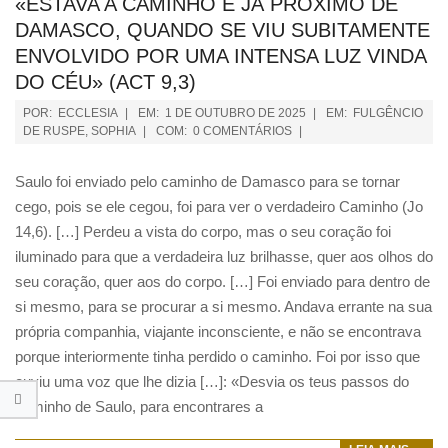
«ESTAVA A CAMINHO E JÁ PRÓXIMO DE
DAMASCO, QUANDO SE VIU SUBITAMENTE
ENVOLVIDO POR UMA INTENSA LUZ VINDA
DO CÉU» (ACT 9,3)
POR:
ECCLESIA
EM:
1 DE OUTUBRO DE 2025
EM:
FULGÊNCIO
DE RUSPE
,
SOPHIA
COM:
0 COMENTÁRIOS
Saulo foi enviado pelo caminho de Damasco para se tornar
cego, pois se ele cegou, foi para ver o verdadeiro Caminho (Jo
14,6). […] Perdeu a vista do corpo, mas o seu coração foi
iluminado para que a verdadeira luz brilhasse, quer aos olhos do
seu coração, quer aos do corpo. […] Foi enviado para dentro de
si mesmo, para se procurar a si mesmo. Andava errante na sua
própria companhia, viajante inconsciente, e não se encontrava
porque interiormente tinha perdido o caminho. Foi por isso que
ouviu uma voz que lhe dizia […]: «Desvia os teus passos do
caminho de Saulo, para encontrares a