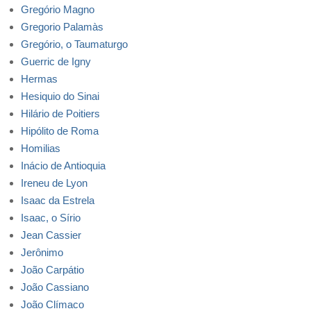
Gregório Magno
Gregorio Palamàs
Gregório, o Taumaturgo
Guerric de Igny
Hermas
Hesiquio do Sinai
Hilário de Poitiers
Hipólito de Roma
Homilias
Inácio de Antioquia
Ireneu de Lyon
Isaac da Estrela
Isaac, o Sírio
Jean Cassier
Jerônimo
João Carpátio
João Cassiano
João Clímaco