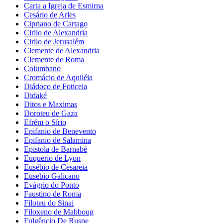
Carta a Igreja de Esmirna
Cesário de Arles
Cipriano de Cartago
Cirilo de Alexandria
Cirilo de Jerusalém
Clemente de Alexandria
Clemente de Roma
Columbano
Cromácio de Aquiléia
Diádoco de Foticeia
Didaké
Ditos e Maximas
Doroteu de Gaza
Efrém o Sírio
Epifanio de Benevento
Epifanio de Salamina
Epistola de Barnabé
Euquerio de Lyon
Eusébio de Cesareia
Eusebio Galicano
Evágrio do Ponto
Faustino de Roma
Filoteu do Sinai
Filoxeno de Mabboug
Fulgêncio De Ruspe