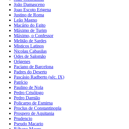
João Damasceno
Joao Escoto Erigena
Justino de Roma
Leão Magno
Macário do Egito
Máximo de Turim
Máximo, o Confessor
Melitão de Sardes
Misticos Latinos
Nicolau Cabasilas
Odes de Salomão
Orígenes
Paciano de Barcelona
Padres do Deserto
Pascásio Radberto (séc. IX)
Patrício
Paulino de Nola
Pedro Crisólogo
Pedro Damião
Policarpo de Esmirna
Proclus de Constantinopla
Prospero de Aquitania
Prudencio
Pseudo Macario
Rábano Mauro