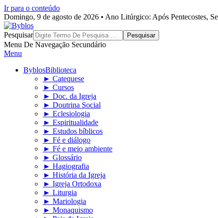
Ir para o conteúdo
Domingo, 9 de agosto de 2026 • Ano Litúrgico: Após Pentecostes, S
Byblos
Pesquisar
Menu De Navegação Secundário
Menu
Byblos
Biblioteca
► Catequese
► Cursos
► Doc. da Igreja
► Doutrina Social
► Eclesiologia
► Espiritualidade
► Estudos bíblicos
► Fé e diálogo
► Fé e meio ambiente
► Glossário
► Hagiografia
► História da Igreja
► Igreja Ortodoxa
► Liturgia
► Mariologia
► Monaquismo