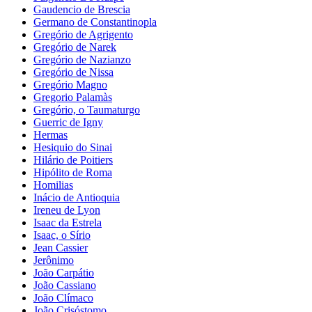
Gaudencio de Brescia
Germano de Constantinopla
Gregório de Agrigento
Gregório de Narek
Gregório de Nazianzo
Gregório de Nissa
Gregório Magno
Gregorio Palamàs
Gregório, o Taumaturgo
Guerric de Igny
Hermas
Hesiquio do Sinai
Hilário de Poitiers
Hipólito de Roma
Homilias
Inácio de Antioquia
Ireneu de Lyon
Isaac da Estrela
Isaac, o Sírio
Jean Cassier
Jerônimo
João Carpátio
João Cassiano
João Clímaco
João Crisóstomo