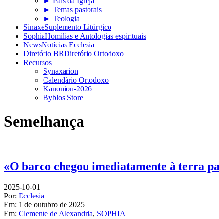
► Pais da Igreja
► Temas pastorais
► Teologia
Sinaxe
Suplemento Litúrgico
Sophia
Homilias e Antologias espirituais
News
Notícias Ecclesia
Diretório BR
Diretório Ortodoxo
Recursos
Synaxarion
Calendário Ortodoxo
Kanonion-2026
Byblos Store
Semelhança
«O barco chegou imediatamente à terra p
2025-10-01
Por:
Ecclesia
Em:
1 de outubro de 2025
Em:
Clemente de Alexandria
,
SOPHIA