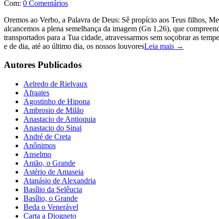
Com:
0 Comentários
Oremos ao Verbo, a Palavra de Deus: Sê propício aos Teus filhos, Me
alcancemos a plena semelhança da imagem (Gn 1,26), que compreenda
transportados para a Tua cidade, atravessarmos sem soçobrar as tempes
e de dia, até ao último dia, os nossos louvores
Leia mais →
Autores Publicados
Aelredo de Rielvaux
Afraates
Agostinho de Hipona
Ambrosio de Milão
Anastacio de Antioquia
Anastacio do Sinai
André de Creta
Anônimos
Anselmo
Antão, o Grande
Astério de Amaseia
Atanásio de Alexandria
Basílio da Selêucia
Basílio, o Grande
Beda o Venerável
Carta a Diogneto