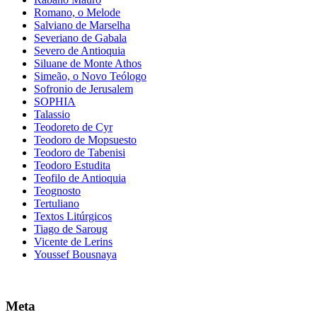
Romano, o Melode
Salviano de Marselha
Severiano de Gabala
Severo de Antioquia
Siluane de Monte Athos
Simeão, o Novo Teólogo
Sofronio de Jerusalem
SOPHIA
Talassio
Teodoreto de Cyr
Teodoro de Mopsuesto
Teodoro de Tabenisi
Teodoro Estudita
Teofilo de Antioquia
Teognosto
Tertuliano
Textos Litúrgicos
Tiago de Saroug
Vicente de Lerins
Youssef Bousnaya
Meta