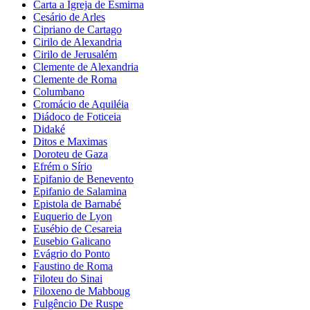
Carta a Igreja de Esmirna
Cesário de Arles
Cipriano de Cartago
Cirilo de Alexandria
Cirilo de Jerusalém
Clemente de Alexandria
Clemente de Roma
Columbano
Cromácio de Aquiléia
Diádoco de Foticeia
Didaké
Ditos e Maximas
Doroteu de Gaza
Efrém o Sírio
Epifanio de Benevento
Epifanio de Salamina
Epistola de Barnabé
Euquerio de Lyon
Eusébio de Cesareia
Eusebio Galicano
Evágrio do Ponto
Faustino de Roma
Filoteu do Sinai
Filoxeno de Mabboug
Fulgêncio De Ruspe