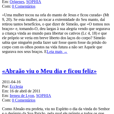
Em:
Orígenes
,
SOPHIA
Com:
0 Comentários
«Uma mulher tocou na orla do manto de Jesus e ficou curada» (Mt
9, 20). Se esta mulher, ao tocar a extremidade do Seu manto, daí
retirou tantos benefícios, o que dizer de Simeão, que «O tomou nos
braços» e, tomando-O, deu largas à sua alegria vendo que segurava
a criança vinda ao mundo para libertar os cativos (Lc 4, 18) e que
ele próprio se veria em breve liberto dos laços do corpo? Simeão
sabia que ninguém podia fazer sair fosse quem fosse da prisão do
corpo com os olhos postos na vida futura a não ser Aquele que
segurava nos seus braços. E
Leia mais →
«Abraão viu o Meu dia e ficou feliz»
2011-04-16
Por:
Ecclesia
Em:
16 de abril de 2011
Em:
Ireneu de Lyon
,
SOPHIA
Com:
0 Comentários
Como Abraão era profeta, viu no Espírito o dia da vinda do Senhor
e o desígnio da Sua Paixão, pela qual ele próprio e todos os que,