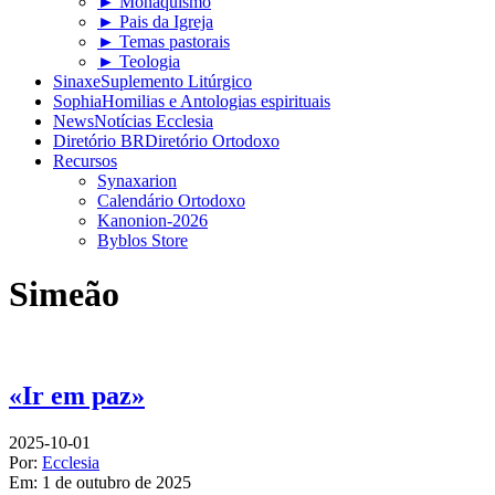
► Monaquismo
► Pais da Igreja
► Temas pastorais
► Teologia
Sinaxe
Suplemento Litúrgico
Sophia
Homilias e Antologias espirituais
News
Notícias Ecclesia
Diretório BR
Diretório Ortodoxo
Recursos
Synaxarion
Calendário Ortodoxo
Kanonion-2026
Byblos Store
Simeão
«Ir em paz»
2025-10-01
Por:
Ecclesia
Em:
1 de outubro de 2025