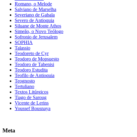
Romano, o Melode
Salviano de Marselha
Severiano de Gabala
Severo de Antioquia
Siluane de Monte Athos
Simeão, o Novo Teólogo
Sofronio de Jerusalem
SOPHIA
Talassio
Teodoreto de Cyr
Teodoro de Mopsuesto
Teodoro de Tabenisi
Teodoro Estudita
Teofilo de Antioquia
Teognosto
Tertuliano
Textos Litúrgicos
Tiago de Saroug
Vicente de Lerins
Youssef Bousnaya
Meta