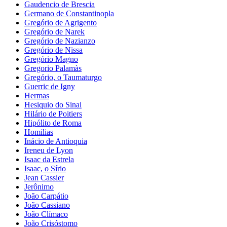
Gaudencio de Brescia
Germano de Constantinopla
Gregório de Agrigento
Gregório de Narek
Gregório de Nazianzo
Gregório de Nissa
Gregório Magno
Gregorio Palamàs
Gregório, o Taumaturgo
Guerric de Igny
Hermas
Hesiquio do Sinai
Hilário de Poitiers
Hipólito de Roma
Homilias
Inácio de Antioquia
Ireneu de Lyon
Isaac da Estrela
Isaac, o Sírio
Jean Cassier
Jerônimo
João Carpátio
João Cassiano
João Clímaco
João Crisóstomo