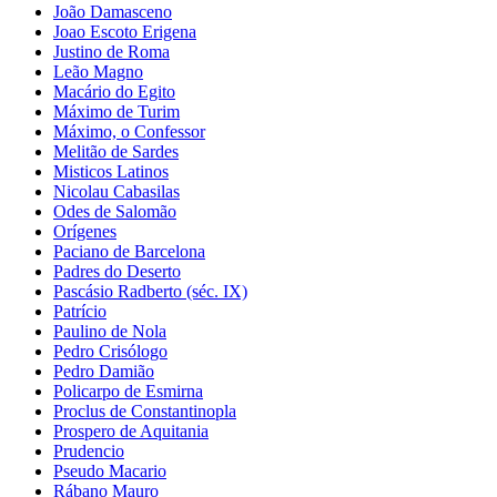
João Damasceno
Joao Escoto Erigena
Justino de Roma
Leão Magno
Macário do Egito
Máximo de Turim
Máximo, o Confessor
Melitão de Sardes
Misticos Latinos
Nicolau Cabasilas
Odes de Salomão
Orígenes
Paciano de Barcelona
Padres do Deserto
Pascásio Radberto (séc. IX)
Patrício
Paulino de Nola
Pedro Crisólogo
Pedro Damião
Policarpo de Esmirna
Proclus de Constantinopla
Prospero de Aquitania
Prudencio
Pseudo Macario
Rábano Mauro