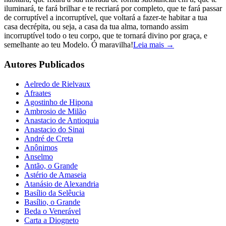
iluminará, te fará brilhar e te recriará por completo, que te fará passar
de corruptível a incorruptível, que voltará a fazer-te habitar a tua
casa decrépita, ou seja, a casa da tua alma, tornando assim
incorruptível todo o teu corpo, que te tornará divino por graça, e
semelhante ao teu Modelo. Ó maravilha!
Leia mais →
Autores Publicados
Aelredo de Rielvaux
Afraates
Agostinho de Hipona
Ambrosio de Milão
Anastacio de Antioquia
Anastacio do Sinai
André de Creta
Anônimos
Anselmo
Antão, o Grande
Astério de Amaseia
Atanásio de Alexandria
Basílio da Selêucia
Basílio, o Grande
Beda o Venerável
Carta a Diogneto