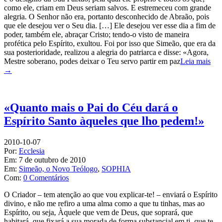
como ele, criam em Deus seriam salvos. E estremeceu com grande
alegria. O Senhor não era, portanto desconhecido de Abraão, pois
que ele desejou ver o Seu dia. […] Ele desejou ver esse dia a fim de
poder, também ele, abraçar Cristo; tendo-o visto de maneira
profética pelo Espírito, exultou. Foi por isso que Simeão, que era da
sua posterioridade, realizou a alegria do patriarca e disse: «Agora,
Mestre soberano, podes deixar o Teu servo partir em paz
Leia mais
→
«Quanto mais o Pai do Céu dará o
Espírito Santo àqueles que lho pedem!»
2010-10-07
Por:
Ecclesia
Em:
7 de outubro de 2010
Em:
Simeão, o Novo Teólogo
,
SOPHIA
Com:
0 Comentários
O Criador – tem atenção ao que vou explicar-te! – enviará o Espírito
divino, e não me refiro a uma alma como a que tu tinhas, mas ao
Espírito, ou seja, Àquele que vem de Deus, que soprará, que
habitará, que fixará a sua morada de forma substancial em ti, que te