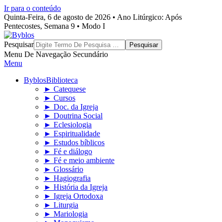
Ir para o conteúdo
Quinta-Feira, 6 de agosto de 2026 • Ano Litúrgico: Após
Pentecostes, Semana 9 • Modo I
Byblos
Pesquisar
Menu De Navegação Secundário
Menu
Byblos
Biblioteca
► Catequese
► Cursos
► Doc. da Igreja
► Doutrina Social
► Eclesiologia
► Espiritualidade
► Estudos bíblicos
► Fé e diálogo
► Fé e meio ambiente
► Glossário
► Hagiografia
► História da Igreja
► Igreja Ortodoxa
► Liturgia
► Mariologia