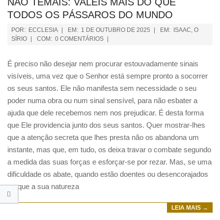
NÃO TEMAIS: VALEIS MAIS DO QUE
TODOS OS PÁSSAROS DO MUNDO
POR:
ECCLESIA
EM:
1 DE OUTUBRO DE 2025
EM:
ISAAC, O
SÍRIO
COM:
0 COMENTÁRIOS
É preciso não desejar nem procurar estouvadamente sinais
visíveis, uma vez que o Senhor está sempre pronto a socorrer
os seus santos. Ele não manifesta sem necessidade o seu
poder numa obra ou num sinal sensível, para não esbater a
ajuda que dele recebemos nem nos prejudicar. É desta forma
que Ele providencia junto dos seus santos. Quer mostrar-lhes
que a atenção secreta que lhes presta não os abandona um
instante, mas que, em tudo, os deixa travar o combate segundo
a medida das suas forças e esforçar-se por rezar. Mas, se uma
dificuldade os abate, quando estão doentes ou desencorajados
porque a sua natureza
LEIA MAIS →