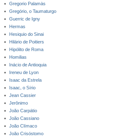
Gregorio Palamàs
Gregório, o Taumaturgo
Guerric de Igny
Hermas
Hesiquio do Sinai
Hilário de Poitiers
Hipólito de Roma
Homilias
Inácio de Antioquia
Ireneu de Lyon
Isaac da Estrela
Isaac, o Sírio
Jean Cassier
Jerônimo
João Carpátio
João Cassiano
João Clímaco
João Crisóstomo