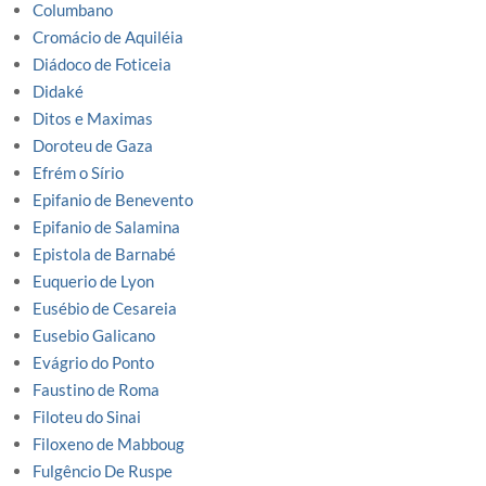
Columbano
Cromácio de Aquiléia
Diádoco de Foticeia
Didaké
Ditos e Maximas
Doroteu de Gaza
Efrém o Sírio
Epifanio de Benevento
Epifanio de Salamina
Epistola de Barnabé
Euquerio de Lyon
Eusébio de Cesareia
Eusebio Galicano
Evágrio do Ponto
Faustino de Roma
Filoteu do Sinai
Filoxeno de Mabboug
Fulgêncio De Ruspe