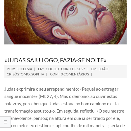
«JUDAS SAIU LOGO, FAZIA-SE NOITE»
POR:
ECCLESIA
EM:
1 DE OUTUBRO DE 2025
EM:
JOÃO
CRISÓSTOMO
,
SOPHIA
COM:
0 COMENTÁRIOS
Judas exprimira o seu arrependimento: «Pequei ao entregar
sangue inocente» (Mt 27, 4). Mas o demônio, ao ouvir estas
palavras, percebeu que Judas estava no bom caminho e esta
transformação assustou-o. Em seguida, refletiu: «O seu mestre
é benevolente, pensou; na altura em que ia ser traído por ele,
chorou pelo seu destino e suplicou-lhe de mil maneiras; seria de