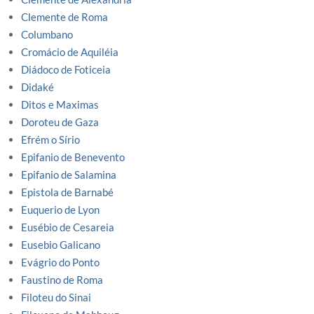
Clemente de Roma
Columbano
Cromácio de Aquiléia
Diádoco de Foticeia
Didaké
Ditos e Maximas
Doroteu de Gaza
Efrém o Sírio
Epifanio de Benevento
Epifanio de Salamina
Epistola de Barnabé
Euquerio de Lyon
Eusébio de Cesareia
Eusebio Galicano
Evágrio do Ponto
Faustino de Roma
Filoteu do Sinai